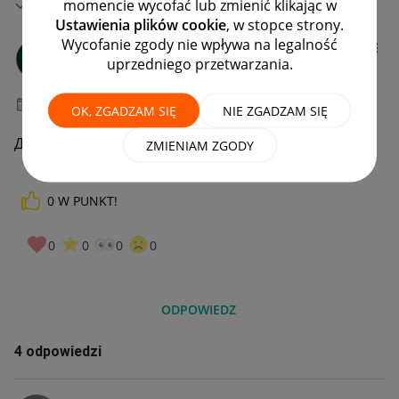
MAMY ROZWIĄZANIE!
momencie wycofać lub zmienić klikając w
Ustawienia plików cookie
, w stopce strony.
Wycofanie zgody nie wpływa na legalność
Client:14581169
6
uprzedniego przetwarzania.
#7 Wielbiciel
‎01-06-2026
08:53
OK, ZGADZAM SIĘ
NIE ZGADZAM SIĘ
Добрий день. Коли буде доставка в Україну?
ZMIENIAM ZGODY
0
W PUNKT!
0
0
0
0
ODPOWIEDZ
4 odpowiedzi