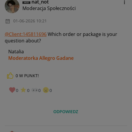
nat_not
Moderacja Społeczności
‎01-06-2026
10:21
@Client:145811696
Which order or package is your
question about?
Natalia
Moderatorka Allegro Gadane
0
W PUNKT!
0
0
0
0
ODPOWIEDZ