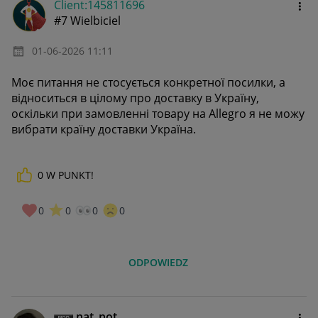
Client:14581169
6
#7 Wielbiciel
‎01-06-2026
11:11
Моє питання не стосується конкретної посилки, а
відноситься в цілому про доставку в Україну,
оскільки при замовленні товару на Allegro я не можу
вибрати країну доставки Україна.
0
W PUNKT!
0
0
0
0
ODPOWIEDZ
nat_not