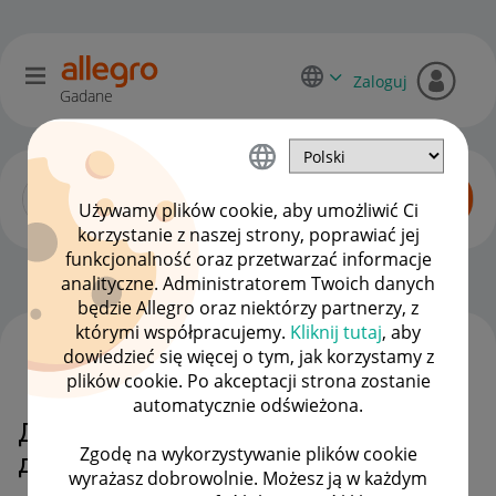
Zaloguj
Gadane
Używamy plików cookie, aby umożliwić Ci
korzystanie z naszej strony, poprawiać jej
funkcjonalność oraz przetwarzać informacje
Allegro Delivery
OPCJE
analityczne. Administratorem Twoich danych
będzie Allegro oraz niektórzy partnerzy, z
którymi współpracujemy.
Kliknij tutaj
, aby
dowiedzieć się więcej o tym, jak korzystamy z
WSZYSTKIE TEMATY
plików cookie. Po akceptacji strona zostanie
automatycznie odświeżona.
Добрий день. Коли буде
Zgodę na wykorzystywanie plików cookie
доставка в Україну?
wyrażasz dobrowolnie. Możesz ją w każdym