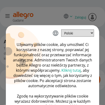
Zaloguj
Gadane
Allegro Delivery
Używamy plików cookie, aby umożliwić Ci
Tutaj zadasz pytania, poznasz odpowiedzi i wymienisz się
korzystanie z naszej strony, poprawiać jej
doświadczeniami na temat Allegro Delivery - programu w
funkcjonalność oraz przetwarzać informacje
którym to my odpowiadamy za cały proces dostawy.
analityczne. Administratorem Twoich danych
będzie Allegro oraz niektórzy partnerzy, z
którymi współpracujemy.
Kliknij tutaj
, aby
dowiedzieć się więcej o tym, jak korzystamy z
plików cookie. Po akceptacji strona zostanie
automatycznie odświeżona.
Zgodę na wykorzystywanie plików cookie
Strona Główna
OPCJE
wyrażasz dobrowolnie. Możesz ją w każdym