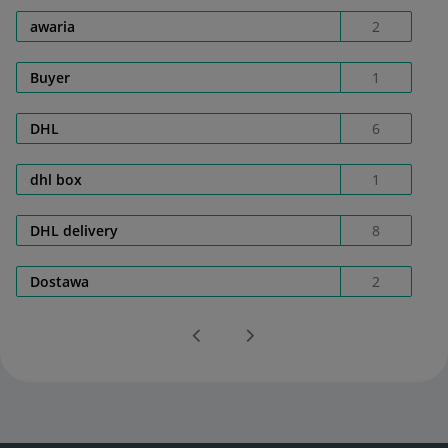
awaria
2
Buyer
1
DHL
6
dhl box
1
DHL delivery
8
Dostawa
2