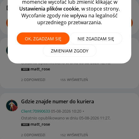
momencie wycofać lub zmienić klikając w
Dyskusje
Ustawienia plików cookie
, w stopce strony.
Wycofanie zgody nie wpływa na legalność
uprzedniego przetwarzania.
ROZPOCZNIJ TEMAT
OK, ZGADZAM SIĘ
NIE ZGADZAM SIĘ
Problem z odebranie paczki w DHL BOX
ZMIENIAM ZGODY
maja_999
‎05-08-2026
11:35
Ostatnio opublikowano w dniu
‎05-08-2026
12:16
,
matt_rose
ODPOWIEDZI
WYŚWIETLEŃ
2
155
Gdzie znajde numer do kuriera
Client:70990633
‎05-08-2026
10:20
Ostatnio opublikowano w dniu
‎05-08-2026
11:27
,
matt_rose
ODPOWIEDZI
WYŚWIETLEŃ
2
152