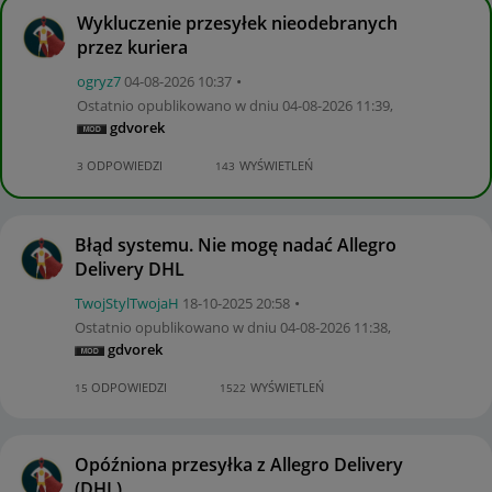
Wykluczenie przesyłek nieodebranych
przez kuriera
ogryz7
‎04-08-2026
10:37
Ostatnio opublikowano w dniu
‎04-08-2026
11:39
,
gdvorek
ODPOWIEDZI
WYŚWIETLEŃ
3
143
Błąd systemu. Nie mogę nadać Allegro
Delivery DHL
TwojStylTwojaH
‎18-10-2025
20:58
Ostatnio opublikowano w dniu
‎04-08-2026
11:38
,
gdvorek
ODPOWIEDZI
WYŚWIETLEŃ
15
1522
Opóźniona przesyłka z Allegro Delivery
(DHL)