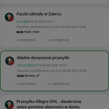
Paczki utknęły w Zabrzu
Kicur888
‎05-08-2026
06:01
Ostatnio opublikowano w dniu
‎05-08-2026
10:40
,
matt_rose
ODPOWIEDZI
WYŚWIETLEŃ
2
132
błędne doręczenie przesyłki
Client:10663717
4
‎04-08-2026
18:16
Ostatnio opublikowano w dniu
‎04-08-2026
20:04
,
Syrena_zT
ODPOWIEDZI
WYŚWIETLEŃ
8
216
Przesyłka Allegro DHL - dwukrotne
awizo pomimo obecności w domu