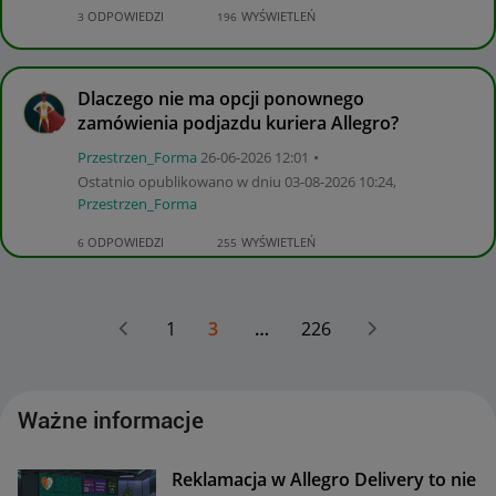
ODPOWIEDZI
WYŚWIETLEŃ
3
196
Dlaczego nie ma opcji ponownego
zamówienia podjazdu kuriera Allegro?
Przestrzen_Form
a
‎26-06-2026
12:01
Ostatnio opublikowano w dniu
‎03-08-2026
10:24
,
Przestrzen_Form
a
ODPOWIEDZI
WYŚWIETLEŃ
6
255
1
3
…
226
Ważne informacje
Reklamacja w Allegro Delivery to nie