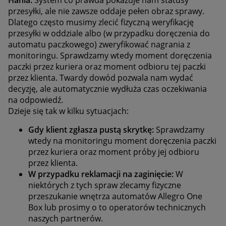
Hania:
System co prawda pokazuje nam statusy
przesyłki, ale nie zawsze oddaje pełen obraz sprawy.
Dlatego często musimy zlecić fizyczną weryfikację
przesyłki w oddziale albo (w przypadku doręczenia do
automatu paczkowego) zweryfikować nagrania z
monitoringu. Sprawdzamy wtedy moment doręczenia
paczki przez kuriera oraz moment odbioru tej paczki
przez klienta. Twardy dowód pozwala nam wydać
decyzję, ale automatycznie wydłuża czas oczekiwania
na odpowiedź.
Dzieje się tak w kilku sytuacjach:
Gdy klient zgłasza pustą skrytkę:
Sprawdzamy
wtedy na monitoringu moment doręczenia paczki
przez kuriera oraz moment próby jej odbioru
przez klienta.
W przypadku reklamacji na zaginięcie:
W
niektórych z tych spraw zlecamy fizyczne
przeszukanie wnętrza automatów Allegro One
Box lub prosimy o to operatorów technicznych
naszych partnerów.