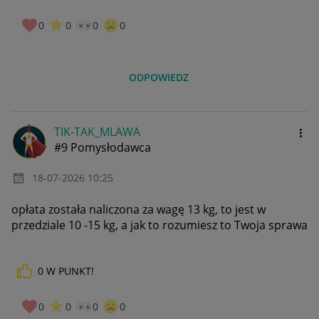
0
0
0
0
ODPOWIEDZ
TIK-TAK_MLAWA
#9 Pomysłodawca
‎18-07-2026
10:25
opłata została naliczona za wagę 13 kg, to jest w
przedziale 10 -15 kg, a jak to rozumiesz to Twoja sprawa
0
W PUNKT!
0
0
0
0