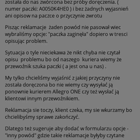
została do nas zwórcona bez próby doręczenia. (
numer paczki: A0050K4HE0 ) i bez żadnych wyjasnień
ani opisow na paczce o przyczynie zwrotu
Pisząc reklamacje żaden powód nie pasował wiec
wybraliśmy opcje: "paczka zaginęła" dopiero w tresci
opisując problem.
Sytuacja o tyle nieciekawa że nikt chyba nie czytał
opisu problemu bo od naszego kuriera wiemy że
przewoźnik szuka paczki ( a jest ona u nas) .
My tylko chcieliśmy wyjaśnić z jakiej przyczyny nie
została doręczona bo nie wiemy czy wysyłać ją
ponownie kurierem Allegro ONE czy też wysłać ją
klientowi innym przewoźnikiem.
Reklamacja sie toczy, klient czeka, my sie wkurzamy bo
chcielibyśmy sprawe zakończyć.
Dlatego też sugeruje aby dodać w formularzu opcje -
"inny powód" gdzie takie reklamacje byłyby czytane