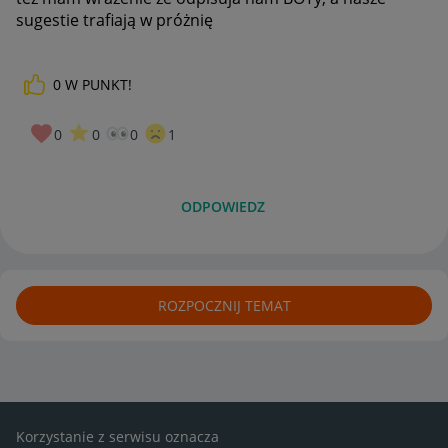
sugestie trafiają w próżnię
0
W PUNKT!
0
0
0
1
ODPOWIEDZ
ROZPOCZNIJ TEMAT
Korzystanie z serwisu oznacza