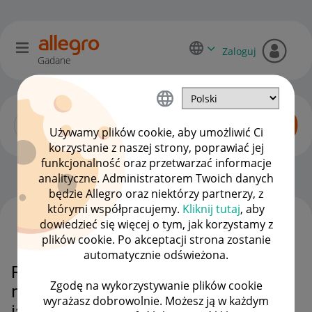
Zaloguj
Gadane
Używamy plików cookie, aby umożliwić Ci
korzystanie z naszej strony, poprawiać jej
funkcjonalność oraz przetwarzać informacje
Allegro Delivery
OPCJE
analityczne. Administratorem Twoich danych
będzie Allegro oraz niektórzy partnerzy, z
którymi współpracujemy.
Kliknij tutaj
, aby
dowiedzieć się więcej o tym, jak korzystamy z
WSZYSTKIE TEMATY
plików cookie. Po akceptacji strona zostanie
automatycznie odświeżona.
Reklamacja w Allegro Delivery to
Zgodę na wykorzystywanie plików cookie
nie problem, sprawdź, jak załatwić
wyrażasz dobrowolnie. Możesz ją w każdym
ją sprawnie i bez nerwów