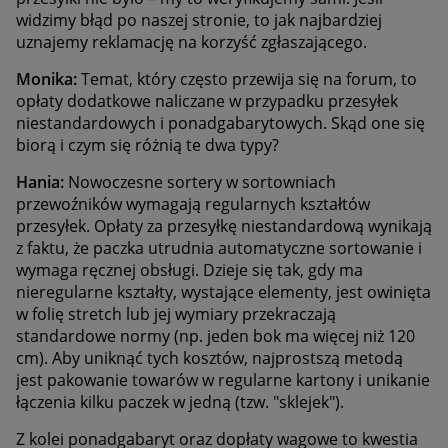
widzimy błąd po naszej stronie, to jak najbardziej
uznajemy reklamację na korzyść zgłaszającego.
Monika:
Temat, który często przewija się na forum, to
opłaty dodatkowe naliczane w przypadku przesyłek
niestandardowych i ponadgabarytowych. Skąd one się
biorą i czym się różnią te dwa typy?
Hania:
Nowoczesne sortery w sortowniach
przewoźników wymagają regularnych kształtów
przesyłek. Opłaty za przesyłkę niestandardową wynikają
z faktu, że paczka utrudnia automatyczne sortowanie i
wymaga ręcznej obsługi. Dzieje się tak, gdy ma
nieregularne kształty, wystające elementy, jest owinięta
w folię stretch lub jej wymiary przekraczają
standardowe normy (np. jeden bok ma więcej niż 120
cm). Aby uniknąć tych kosztów, najprostszą metodą
jest pakowanie towarów w regularne kartony i unikanie
łączenia kilku paczek w jedną (tzw. "sklejek").
Z kolei ponadgabaryt oraz dopłaty wagowe to kwestia