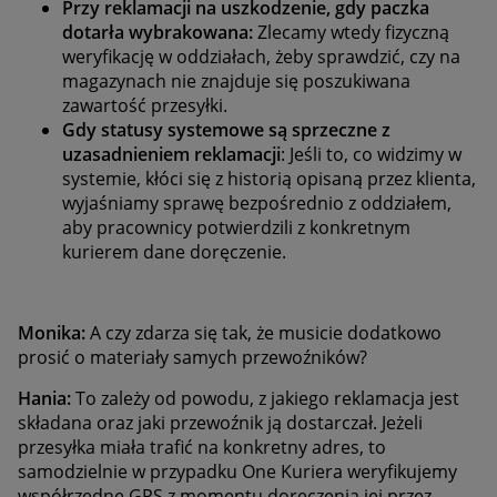
Przy reklamacji na uszkodzenie, gdy paczka
dotarła wybrakowana:
Zlecamy wtedy fizyczną
weryfikację w oddziałach, żeby sprawdzić, czy na
magazynach nie znajduje się poszukiwana
zawartość przesyłki.
Gdy statusy systemowe są sprzeczne z
uzasadnieniem reklamacji
: Jeśli to, co widzimy w
systemie, kłóci się z historią opisaną przez klienta,
wyjaśniamy sprawę bezpośrednio z oddziałem,
aby pracownicy potwierdzili z konkretnym
kurierem dane doręczenie.
Monika:
A czy zdarza się tak, że musicie dodatkowo
prosić o materiały samych przewoźników?
Hania:
To zależy od powodu, z jakiego reklamacja jest
składana oraz jaki przewoźnik ją dostarczał. Jeżeli
przesyłka miała trafić na konkretny adres, to
samodzielnie w przypadku One Kuriera weryfikujemy
współrzędne GPS z momentu doręczenia jej przez