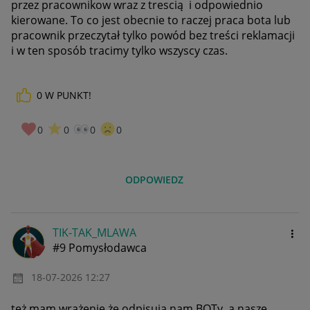
przez pracownikow wraz z trescią i odpowiednio
kierowane. To co jest obecnie to raczej praca bota lub
pracownik przeczytał tylko powód bez treści reklamacji
i w ten sposób tracimy tylko wszyscy czas.
0
W PUNKT!
0
0
0
0
ODPOWIEDZ
TIK-TAK_MLAWA
#9 Pomysłodawca
‎18-07-2026
12:27
też mam wrażenie że odpisuja nam BOTy, a nasze