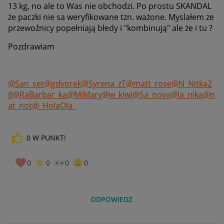
13 kg, no ale to Was nie obchodzi. Po prostu SKANDAL
że paczki nie sa weryfikowane tzn. ważone. Myslałem ze
przewoźnicy popełniają błedy i "kombinują" ale że i tu ?
Pozdrawiam
@San_set
@gdvorek
@Syrena_zT
@matt_rose
@N_Nitka2
8
@RaBarbar_ka
@MiMary
@w_kiwi
@Sa_nova
@la_nika
@n
at_not
@_HolaOla_
0
W PUNKT!
0
0
0
0
ODPOWIEDZ