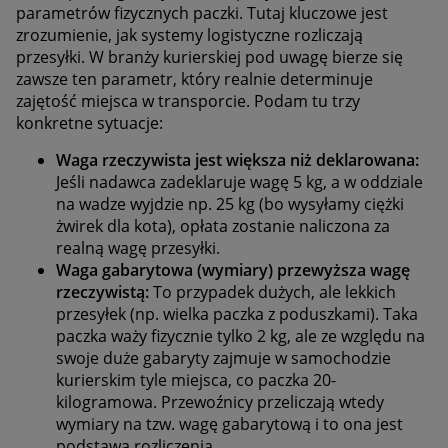
parametrów fizycznych paczki. Tutaj kluczowe jest
zrozumienie, jak systemy logistyczne rozliczają
przesyłki. W branży kurierskiej pod uwagę bierze się
zawsze ten parametr, który realnie determinuje
zajętość miejsca w transporcie. Podam tu trzy
konkretne sytuacje:
Waga rzeczywista jest większa niż deklarowana:
Jeśli nadawca zadeklaruje wagę 5 kg, a w oddziale
na wadze wyjdzie np. 25 kg (bo wysyłamy ciężki
żwirek dla kota), opłata zostanie naliczona za
realną wagę przesyłki.
Waga gabarytowa (wymiary) przewyższa wagę
rzeczywistą:
To przypadek dużych, ale lekkich
przesyłek (np. wielka paczka z poduszkami). Taka
paczka waży fizycznie tylko 2 kg, ale ze względu na
swoje duże gabaryty zajmuje w samochodzie
kurierskim tyle miejsca, co paczka 20-
kilogramowa. Przewoźnicy przeliczają wtedy
wymiary na tzw. wagę gabarytową i to ona jest
podstawą rozliczenia.