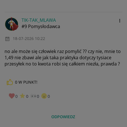
TIK-TAK_MLAWA
#9 Pomysłodawca
‎18-07-2026
10:22
no ale może się człowiek raz pomylić ?? czy nie, mnie to
1,49 nie zbawi ale jak taka praktyka dotyczy tysiace
przesyłek no to kwota robi się całkiem niezła, prawda ?
0
W PUNKT!
0
0
0
0
ODPOWIEDZ