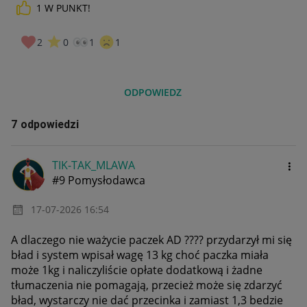
1
W PUNKT!
2
0
1
1
ODPOWIEDZ
7 odpowiedzi
TIK-TAK_MLAWA
#9 Pomysłodawca
‎17-07-2026
16:54
A dlaczego nie ważycie paczek AD ???? przydarzył mi się
bład i system wpisał wagę 13 kg choć paczka miała
może 1kg i naliczyliście opłate dodatkową i żadne
tłumaczenia nie pomagają, przecież może się zdarzyć
bład, wystarczy nie dać przecinka i zamiast 1,3 bedzie