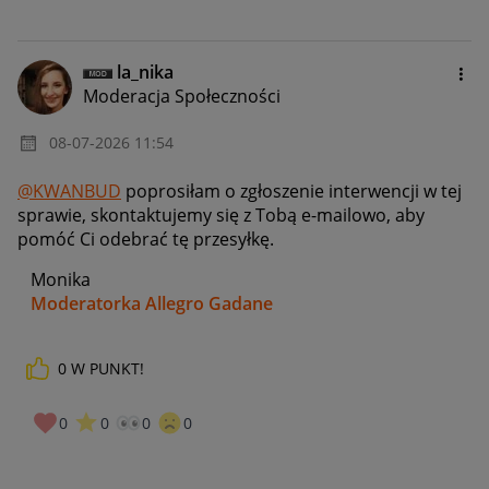
la_nika
Moderacja Społeczności
‎08-07-2026
11:54
@KWANBUD
poprosiłam o zgłoszenie interwencji w tej
sprawie, skontaktujemy się z Tobą e-mailowo, aby
pomóć Ci odebrać tę przesyłkę.
Monika
Moderatorka Allegro Gadane
0
W PUNKT!
0
0
0
0