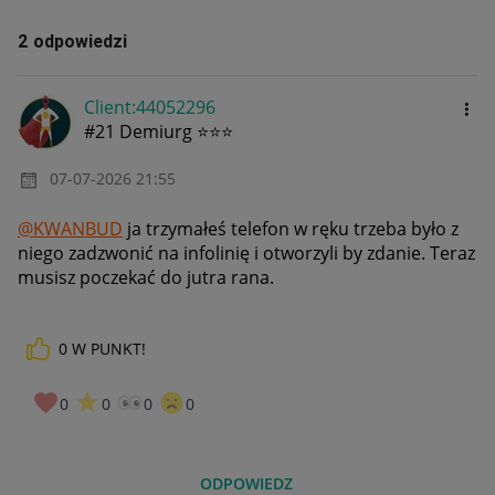
2 odpowiedzi
Client:44052296
#21 Demiurg ⭐⭐⭐
‎07-07-2026
21:55
@KWANBUD
ja trzymałeś telefon w ręku trzeba było z
niego zadzwonić na infolinię i otworzyli by zdanie. Teraz
musisz poczekać do jutra rana.
0
W PUNKT!
0
0
0
0
ODPOWIEDZ