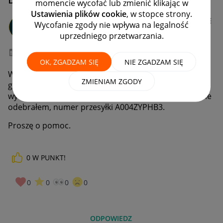
momencie wycofać lub zmienić klikając w
Ustawienia plików cookie
, w stopce strony.
KWANBUD
Wycofanie zgody nie wpływa na legalność
#7 Wielbiciel
uprzedniego przetwarzania.
‎07-07-2026
21:19
OK, ZGADZAM SIĘ
NIE ZGADZAM SIĘ
W dniu dzisiejszym chciałem odebrać przesyłkę po
ZMIENIAM ZGODY
godzinie 18 ale drzwiczki skrytki nie otworzyły się, tylko
wydawały dziwne dźwięk. Efekt jest taki, że przesyłki nie
odebrałem, numer przesyłki A004ZYPHB3.
Proszę o pomoc.
0
W PUNKT!
0
0
0
0
ODPOWIEDZ