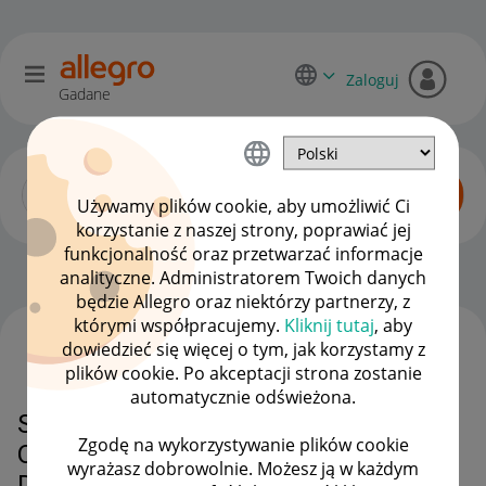
Zaloguj
Gadane
Używamy plików cookie, aby umożliwić Ci
korzystanie z naszej strony, poprawiać jej
funkcjonalność oraz przetwarzać informacje
Allegro Delivery
OPCJE
analityczne. Administratorem Twoich danych
będzie Allegro oraz niektórzy partnerzy, z
którymi współpracujemy.
Kliknij tutaj
, aby
dowiedzieć się więcej o tym, jak korzystamy z
WSZYSTKIE TEMATY
plików cookie. Po akceptacji strona zostanie
automatycznie odświeżona.
SKRZYNKA Z PRZESYŁKĄ NIE
Zgodę na wykorzystywanie plików cookie
OTWORZYŁA SIĘ, BYŁO SŁYSZEĆ
wyrażasz dobrowolnie. Możesz ją w każdym
DZIWNY DZWIĘK .