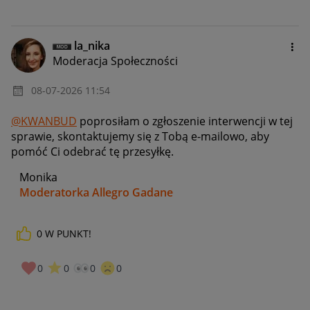
la_nika
Moderacja Społeczności
‎08-07-2026
11:54
@KWANBUD
poprosiłam o zgłoszenie interwencji w tej
sprawie, skontaktujemy się z Tobą e-mailowo, aby
pomóć Ci odebrać tę przesyłkę.
Monika
Moderatorka Allegro Gadane
0
W PUNKT!
0
0
0
0