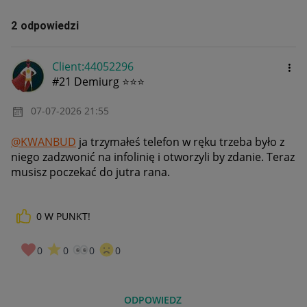
2 odpowiedzi
Client:44052296
#21 Demiurg ⭐⭐⭐
‎07-07-2026
21:55
@KWANBUD
ja trzymałeś telefon w ręku trzeba było z
niego zadzwonić na infolinię i otworzyli by zdanie. Teraz
musisz poczekać do jutra rana.
0
W PUNKT!
0
0
0
0
ODPOWIEDZ