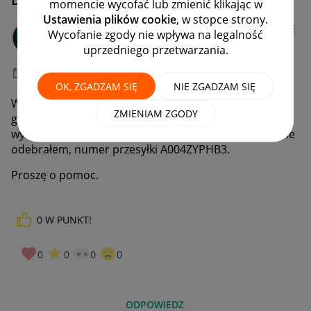
momencie wycofać lub zmienić klikając w
Ustawienia plików cookie
, w stopce strony.
KWANBUD
Wycofanie zgody nie wpływa na legalność
#7 Wielbiciel
uprzedniego przetwarzania.
‎07-07-2026
21:19
OK, ZGADZAM SIĘ
NIE ZGADZAM SIĘ
W dniu dzisiejszym chciałem odebrać przesyłkę po
ZMIENIAM ZGODY
godzinie 18 ale drzwiczki skrytki nie otworzyły się, tylko
wydawały dziwne dźwięk. Efekt jest taki, że przesyłki nie
odebrałem, numer przesyłki A004ZYPHB3.
Proszę o pomoc.
0
W PUNKT!
0
0
0
0
ODPOWIEDZ