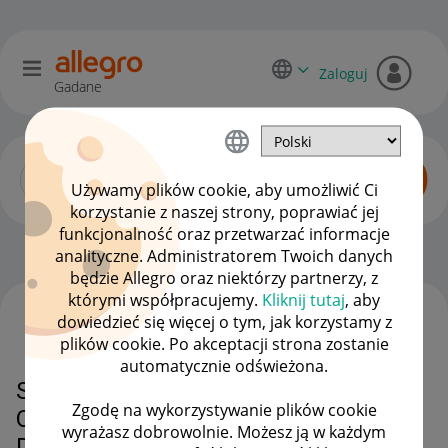
Zaloguj
Gadane
Używamy plików cookie, aby umożliwić Ci
korzystanie z naszej strony, poprawiać jej
funkcjonalność oraz przetwarzać informacje
Allegro Delivery
OPCJE
analityczne. Administratorem Twoich danych
będzie Allegro oraz niektórzy partnerzy, z
którymi współpracujemy.
Kliknij tutaj
, aby
dowiedzieć się więcej o tym, jak korzystamy z
WSZYSTKIE TEMATY
plików cookie. Po akceptacji strona zostanie
automatycznie odświeżona.
SKRZYNKA Z PRZESYŁKĄ NIE
Zgodę na wykorzystywanie plików cookie
OTWORZYŁA SIĘ, BYŁO SŁYSZEĆ
wyrażasz dobrowolnie. Możesz ją w każdym
DZIWNY DZWIĘK .