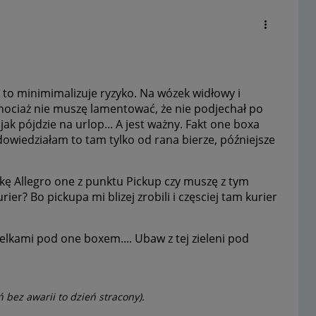
 to minimimalizuje ryzyko. Na wózek widłowy i
 chociaż nie muszę lamentować, że nie podjechał po
ak pójdzie na urlop... A jest ważny. Fakt one boxa
 dowiedziałam to tam tylko od rana bierze, późniejsze
kę Allegro one z punktu Pickup czy muszę z tym
ier? Bo pickupa mi blizej zrobili i częsciej tam kurier
telkami pod one boxem.... Ubaw z tej zieleni pod
ń bez awarii to dzień stracony).