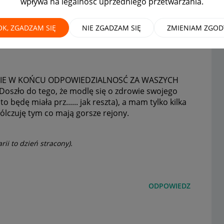
wpływa na legalność uprzedniego przetwarzania.
zych dostawców
OK, ZGADZAM SIĘ
NIE ZGADZAM SIĘ
ZMIENIAM ZGOD
UDZIE W KOŃCU ODPOWIEDZIALNOSĆ ZA WASZYCH
oszło do tego, że modlę się o zdrowie swojego
o będę miała prz...... jak reszta), a mam tylko kilka
ólczuję tym co mają gorsze rejony.
rii to dzień stracony).
ODPOWIEDZ