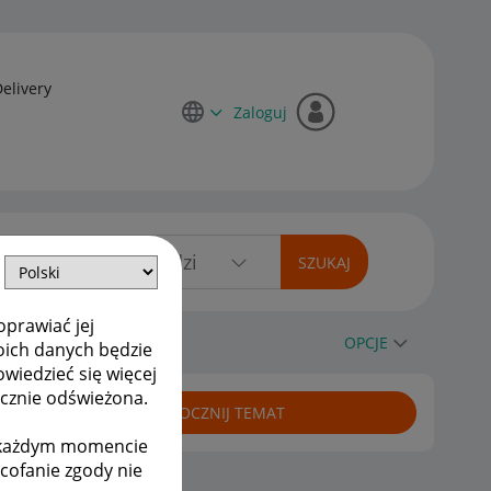
Delivery
Zaloguj
oprawiać jej
OPCJE
oich danych będzie
owiedzieć się więcej
ycznie odświeżona.
ROZPOCZNIJ TEMAT
w każdym momencie
ycofanie zgody nie