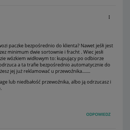
wozi paczke bezpośrednio do klienta? Nawet jeśłi jest
ez minimum dwie sortownie i fracht . Wiec jesłi
edzie wózkiem widłowym to: kupujący po odbiorze
 odrzuca a ta trafie bezpośrednio automatycznie do
esz jej już reklamować u przewoźnika.......
uwage lub niedbałość przewoźnika, albo ją odrzucasz i
e.
ODPOWIEDZ