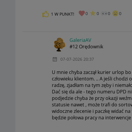
0
0
0
0
1
W PUNKT!
GaleriaAV
#12 Orędownik
‎07-07-2026
20:37
U mnie chyba zaczął kurier urlop bo o
człowieku klientom. .. A jeśli chodz
radzę, zjadłam na tym zęby i niemał
Dać się da ale - tego numeru DPD ni
podjedzie chyba że przy okazji weźmi
statusie nawet , może trafi do sor
widoczne zlecenie i paczkę widać na 
będzie połowa pracy na interwencje s