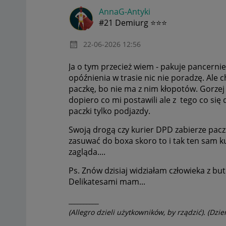
AnnaG-Antyki
#21 Demiurg ⭐⭐⭐
‎22-06-2026
12:56
Ja o tym przecież wiem - pakuje pancernie
opóźnienia w trasie nic nie poradzę. Ale
paczkę, bo nie ma z nim kłopotów. Gorzej j
dopiero co mi postawili ale z tego co się
paczki tylko podjazdy.
Swoją drogą czy kurier DPD zabierze pacz
zasuwać do boxa skoro to i tak ten sam kur
zagląda....
Ps. Znów dzisiaj widziałam człowieka z bu
Delikatesami mam...
__________
(Allegro dzieli użytkowników, by rządzić). (Dzie