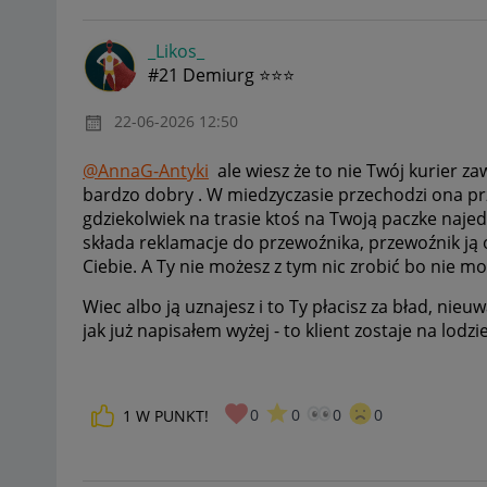
_Likos_
#21 Demiurg ⭐⭐⭐
‎22-06-2026
12:50
@AnnaG-Antyki
ale wiesz że to nie Twój kurier za
bardzo dobry . W miedzyczasie przechodzi ona prz
gdziekolwiek na trasie ktoś na Twoją paczke naj
składa reklamacje do przewoźnika, przewoźnik ją
Ciebie. A Ty nie możesz z tym nic zrobić bo nie moż
Wiec albo ją uznajesz i to Ty płacisz za bład, nie
jak już napisałem wyżej - to klient zostaje na lodzi
0
0
0
0
1
W PUNKT!