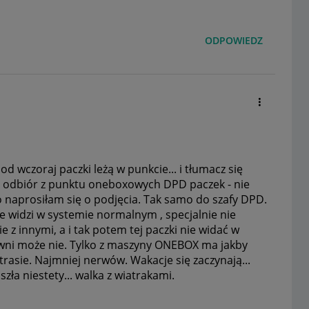
ODPOWIEDZ
d wczoraj paczki leżą w punkcie... i tłumacz się
i o odbiór z punktu oneboxowych DPD paczek - nie
o naprosiłam się o podjęcia. Tak samo do szafy DPD.
e widzi w systemie normalnym , specjalnie nie
e z innymi, a i tak potem tej paczki nie widać w
towni może nie. Tylko z maszyny ONEBOX ma jakby
trasie. Najmniej nerwów. Wakacje się zaczynają...
zła niestety... walka z wiatrakami.