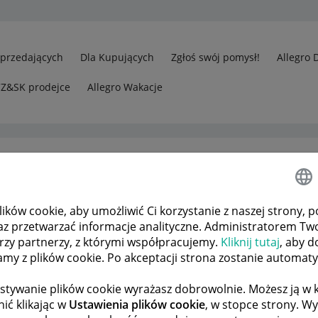
Sprzedających
Dla Kupujących
Zgłoś swój pomysł!
Allegro 
CZ&SK prodejce
Allegro Wakacje
ków cookie, aby umożliwić Ci korzystanie z naszej strony, p
ność za Waszych dostawców
az przetwarzać informacje analityczne. Administratorem Tw
órzy partnerzy, z którymi współpracujemy.
Kliknij tutaj
, aby d
tamy z plików cookie. Po akceptacji strona zostanie automat
 TEMATÓW
POPRZEDNIA
NASTĘPNA
stywanie plików cookie wyrażasz dobrowolnie. Możesz ją 
ić klikając w
Ustawienia plików cookie
, w stopce strony. W