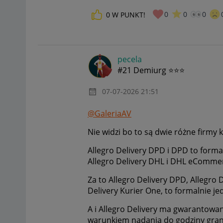
0
0
0
0
W PUNKT!
pecela
#21 Demiurg ⭐⭐⭐
‎07-07-2026
21:51
@GaleriaAV
Nie widzi bo to są dwie różne firmy k
Allegro Delivery DPD i DPD to formal
Allegro Delivery DHL i DHL eCommerc
Za to Allegro Delivery DPD, Allegro D
Delivery Kurier One, to formalnie je
A i Allegro Delivery ma gwarantowa
warunkiem nadania do godziny grani