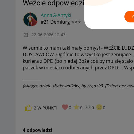
Weźcie odpowiedzialność za Was
AnnaG-Antyki
#21 Demiurg ⭐⭐⭐
‎22-06-2026
12:43
W sumie to mam taki mały pomysł - WEŹCIE L
DOSTAWCÓW. Ogólnie to wszystko jest żenujące. D
kuriera z DPD (bo niedaj Boże coś by mu się stało t
paczek w miesiącu odbieranych przez DPD.... Wsp
__________
(Allegro dzieli użytkowników, by rządzić). (Dzień bez awa
0
0
0
0
2
W PUNKT!
4 odpowiedzi