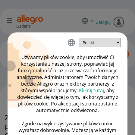
Zaloguj
Gadane
Używamy plików cookie, aby umożliwić Ci
korzystanie z naszej strony, poprawiać jej
funkcjonalność oraz przetwarzać informacje
Allegro Delivery
OPCJE
analityczne. Administratorem Twoich danych
będzie Allegro oraz niektórzy partnerzy, z
którymi współpracujemy.
Kliknij tutaj
, aby
dowiedzieć się więcej o tym, jak korzystamy z
WSZYSTKIE TEMATY
plików cookie. Po akceptacji strona zostanie
automatycznie odświeżona.
Zwrot Dpd pick-up - brak
Zgodę na wykorzystywanie plików cookie
potwierdzenia nadania przesyłki
wyrażasz dobrowolnie. Możesz ją w każdym
oraz brak możliwości śledzenia