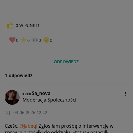
0
W PUNKT!
0
0
0
0
ODPOWIEDZ
1 odpowiedź
Sa_nova
Moderacja Społeczności
‎03-06-2026
12:42
Cześć,
@jabeq
! Zgłosiłam prośbę o interwencję w
sprawie przesyłki do oddziału. Statusy przesyłki