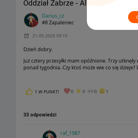
Oddział Zabrze - Allegro One, co si
Darius_cz
#8 Zapaleniec
‎21-05-2026
09:19
Dzień dobry.
Już cztery przesyłki mam opóźnione. Trzy utknęły 
ponad tygodnia. Czy ktoś może wie co się dzieje? 
0
0
0
1
1
W PUNKT!
33 odpowiedzi
raf_1987