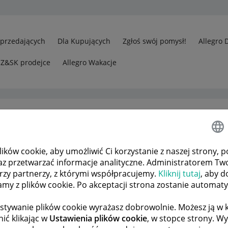
Sprzedających
Dla Kupujących
Zgłoś swój pomysł!
Allegro 
CZ&SK prodejce
Allegro Wakacje
ków cookie, aby umożliwić Ci korzystanie z naszej strony, p
jących
Odp.: Oddział Zabrze - Allegro One, co się dzieje?
az przetwarzać informacje analityczne. Administratorem Tw
órzy partnerzy, z którymi współpracujemy.
Kliknij tutaj
, aby d
tamy z plików cookie. Po akceptacji strona zostanie automat
 TEMATÓW
POPRZEDNIA
NASTĘPNA
stywanie plików cookie wyrażasz dobrowolnie. Możesz ją 
ić klikając w
Ustawienia plików cookie
, w stopce strony. W