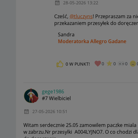
‎28-05-2026
13:22
Cześć,
@tluczyns
! Przepraszam za n
przekazaniem przesyłek do doręcze
Sandra
Moderatorka Allegro Gadane
0
0
0
0
W PUNKT!
gege1986
#7 Wielbiciel
‎27-05-2026
10:51
Witam serdecznie 25.05 zamowilem paczke miala 
w zabrzu.Nr przesylki A004LYJNO7. O co chodzi dl