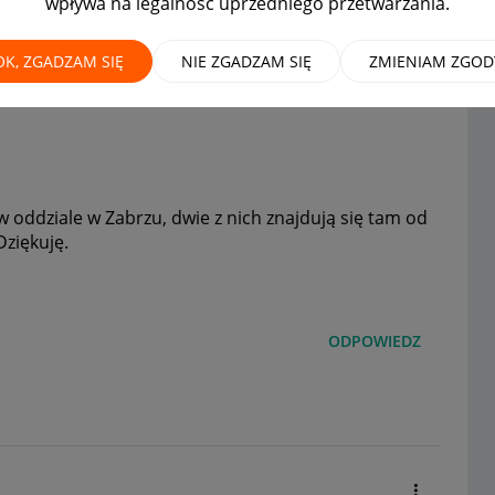
wpływa na legalność uprzedniego przetwarzania.
ę dzieje?
OK, ZGADZAM SIĘ
NIE ZGADZAM SIĘ
ZMIENIAM ZGOD
w oddziale w Zabrzu, dwie z nich znajdują się tam od
Dziękuję.
ODPOWIEDZ