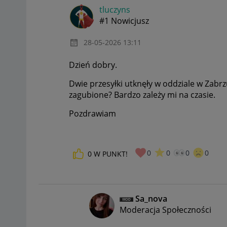
tluczyns
#1 Nowicjusz
‎28-05-2026
13:11
Dzień dobry.
Dwie przesyłki utknęły w oddziale w Zabrz
zagubione? Bardzo zależy mi na czasie.
Pozdrawiam
0
0
0
0
0
W PUNKT!
Sa_nova
Moderacja Społeczności