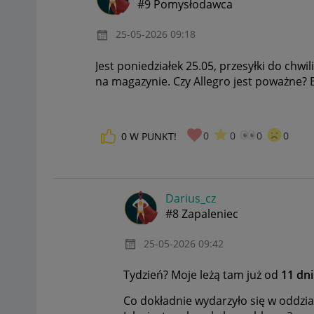
#9 Pomysłodawca
‎25-05-2026
09:18
Jest poniedziałek 25.05, przesyłki do chwi
na magazynie. Czy Allegro jest poważne? Bra
0
0
0
0
0
W PUNKT!
Darius_cz
#8 Zapaleniec
‎25-05-2026
09:42
Tydzień? Moje leżą tam już od
11 dni
Co dokładnie wydarzyło się w oddzia