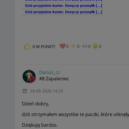
0
0
0
0
0
W PUNKT!
Darius_cz
#8 Zapaleniec
‎26-05-2026
14:23
Dzień dobry,
dziś otrzymałem wszystkie te paczki, które utknęł
Dziękuję bardzo.