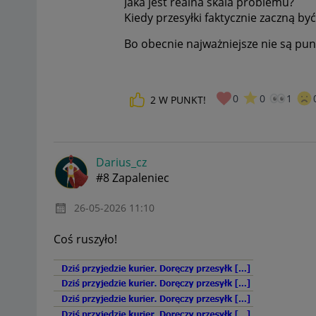
Jaka jest realna skala problemu?
Kiedy przesyłki faktycznie zaczną by
Bo obecnie najważniejsze nie są pun
0
0
1
2
W PUNKT!
Darius_cz
#8 Zapaleniec
‎26-05-2026
11:10
Coś ruszyło!