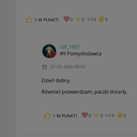
0
0
0
0
1
W PUNKT!
raf_1987
#9 Pomysłodawca
‎27-05-2026
08:53
Dzień dobry,
Również potwierdzam, paczki dotarły.
0
0
0
0
1
W PUNKT!