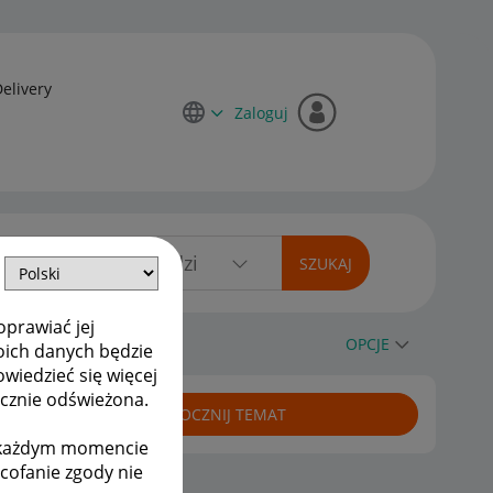
Delivery
Zaloguj
oprawiać jej
OPCJE
oich danych będzie
owiedzieć się więcej
ycznie odświeżona.
ROZPOCZNIJ TEMAT
w każdym momencie
ycofanie zgody nie