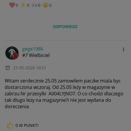
0
0
0
0
ODPOWIEDZ
gege1986
#7 Wielbiciel
‎27-05-2026
10:51
Witam serdecznie 25.05 zamowilem paczke miala byc
dostarczona wczoraj. Od 25.05 leży w magazynie w
zabrzu.Nr przesylki A004LYJNO7. O co chodzi dlaczego
tak dlugo lezy na magazynie?i nie jest wydana do
doreczenia
0
W PUNKT!