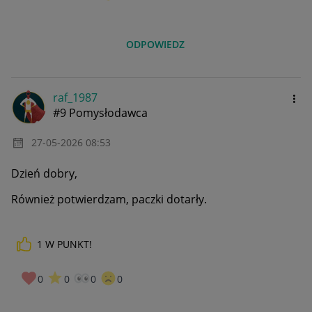
ODPOWIEDZ
raf_1987
#9 Pomysłodawca
‎27-05-2026
08:53
Dzień dobry,
Również potwierdzam, paczki dotarły.
1
W PUNKT!
0
0
0
0