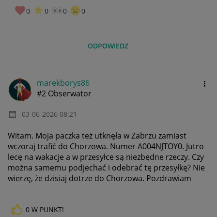
0
0
0
0
ODPOWIEDZ
marekborys86
#2 Obserwator
‎03-06-2026
08:21
Witam. Moja paczka też utknęła w Zabrzu zamiast
wczoraj trafić do Chorzowa. Numer
A004NJTOY0. Jutro
lecę na wakacje a w przesyłce są niezbędne rzeczy. Czy
można samemu podjechać i odebrać tę przesyłkę? Nie
wierzę, że dzisiaj dotrze do Chorzowa. Pozdrawiam
0
W PUNKT!