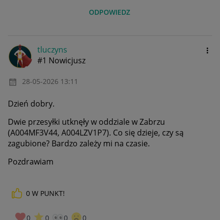
ODPOWIEDZ
tluczyns
#1 Nowicjusz
‎28-05-2026
13:11
Dzień dobry.
Dwie przesyłki utknęły w oddziale w Zabrzu
(A004MF3V44, A004LZV1P7). Co się dzieje, czy są
zagubione? Bardzo zależy mi na czasie.
Pozdrawiam
0
W PUNKT!
0
0
0
0