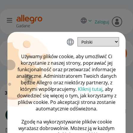
Zaloguj
Gadane
Używamy plików cookie, aby umożliwić Ci
korzystanie z naszej strony, poprawiać jej
funkcjonalność oraz przetwarzać informacje
Allegro One dla kupujących
OPCJE
analityczne. Administratorem Twoich danych
będzie Allegro oraz niektórzy partnerzy, z
którymi współpracujemy.
Kliknij tutaj
, aby
33 odpowiedzi
dowiedzieć się więcej o tym, jak korzystamy z
WSZYSTKIE TEMATY
plików cookie. Po akceptacji strona zostanie
automatycznie odświeżona.
raf_1987
#9 Pomysłodawca
Zgodę na wykorzystywanie plików cookie
wyrażasz dobrowolnie. Możesz ją w każdym
‎25-05-2026
09:18