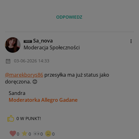
ODPOWIEDZ
Sa_nova
Moderacja Społeczności
‎03-06-2026
14:33
@marekborys86
przesyłka ma już status jako
doręczona.
😊
Sandra
Moderatorka Allegro Gadane
0
W PUNKT!
0
0
0
0