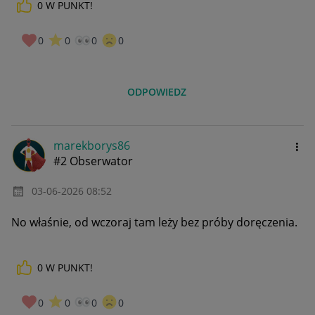
0
W PUNKT!
0
0
0
0
ODPOWIEDZ
marekborys86
#2 Obserwator
‎03-06-2026
08:52
No właśnie, od wczoraj tam leży bez próby doręczenia.
0
W PUNKT!
0
0
0
0