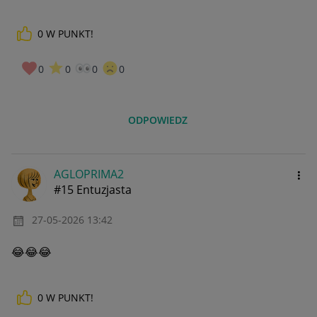
0
W PUNKT!
0
0
0
0
ODPOWIEDZ
AGLOPRIMA2
#15 Entuzjasta
‎27-05-2026
13:42
😂
😂
😂
0
W PUNKT!