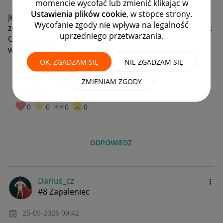
momencie wycofać lub zmienić klikając w
Ustawienia plików cookie
, w stopce strony.
Jest poniedziałek 25.05, przesyłki do chwili obecnej nie
Wycofanie zgody nie wpływa na legalność
zostały dostarczone. Tydzień jak utknęły na magazynie.
uprzedniego przetwarzania.
Czy Allegro jest poważne? Brak jakiejkolwiek reakcji z
waszej strony....
OK, ZGADZAM SIĘ
NIE ZGADZAM SIĘ
ZMIENIAM ZGODY
0
W PUNKT!
0
0
0
0
ODPOWIEDZ
Darius_cz
#8 Zapaleniec
‎25-05-2026
09:42