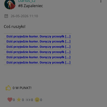
Darius_cz
#8 Zapaleniec
‎26-05-2026
11:10
Coś ruszyło!
0
W PUNKT!
0
0
0
0