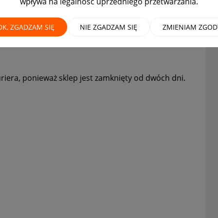
wpływa na legalność uprzedniego przetwarzania.
h dni
OK, ZGADZAM SIĘ
NIE ZGADZAM SIĘ
ZMIENIAM ZGOD
riera, ponieważ sklep jest zamknięty od dwóch dni.