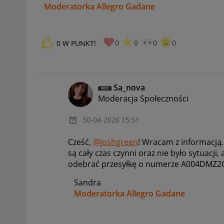
Moderatorka Allegro Gadane
0
0
0
0
0
W PUNKT!
Sa_nova
Moderacja Społeczności
‎30-04-2026
15:51
Cześć,
@joshgreen
! Wracam z informacją.
są cały czas czynni oraz nie było sytuacji,
odebrać przesyłkę o numerze
A004DMZ2O9
Sandra
Moderatorka Allegro Gadane