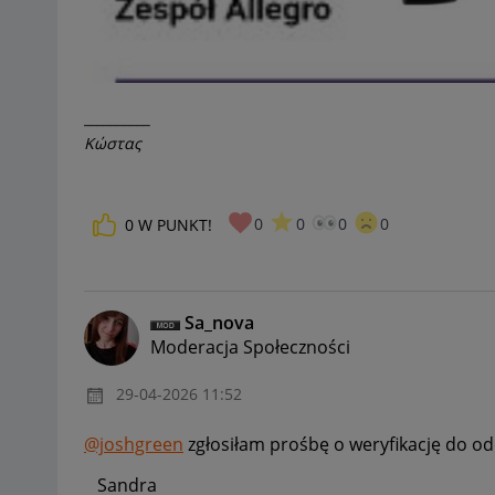
__________
Κώστας
0
0
0
0
0
W PUNKT!
Sa_nova
Moderacja Społeczności
‎29-04-2026
11:52
@joshgreen
zgłosiłam prośbę o weryfikację do od
Sandra