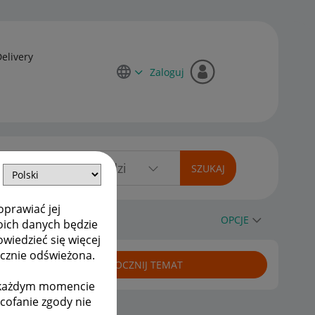
Delivery
Zaloguj
oprawiać jej
OPCJE
oich danych będzie
owiedzieć się więcej
ycznie odświeżona.
ROZPOCZNIJ TEMAT
w każdym momencie
ycofanie zgody nie