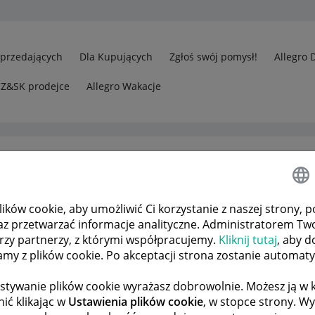
Sprzedających
Dla Kupujących
Zgłoś swój pomysł!
Allegro 
CZ&SK prodejce
Allegro Wakacje
ków cookie, aby umożliwić Ci korzystanie z naszej strony, p
jących
Punkt odbioru zamknięty od dwóch dni
az przetwarzać informacje analityczne. Administratorem Tw
órzy partnerzy, z którymi współpracujemy.
Kliknij tutaj
, aby d
tamy z plików cookie. Po akceptacji strona zostanie automat
 TEMATÓW
POPRZEDNIA
NASTĘPNA
stywanie plików cookie wyrażasz dobrowolnie. Możesz ją 
ić klikając w
Ustawienia plików cookie
, w stopce strony. W