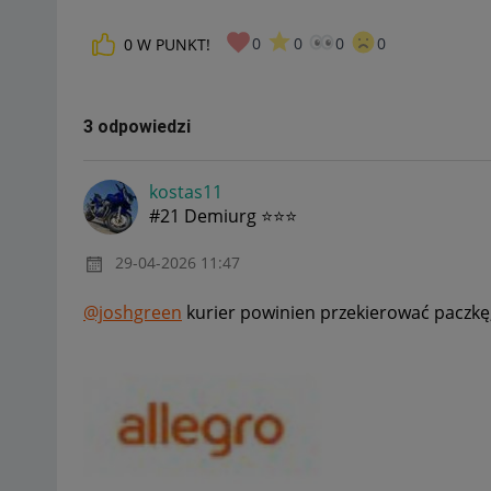
0
0
0
0
0
W PUNKT!
3 odpowiedzi
kostas11
#21 Demiurg ⭐⭐⭐
‎29-04-2026
11:47
@joshgreen
kurier powinien przekierować paczkę,