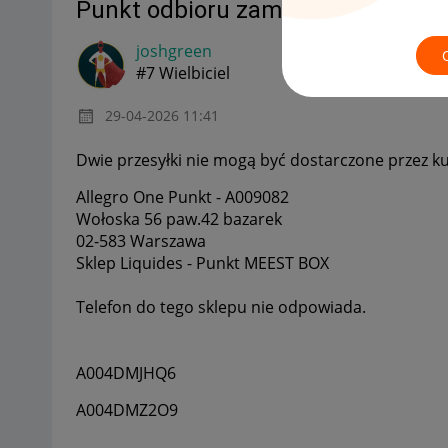
Punkt odbioru zamknięty od dwóc
joshgreen
#7 Wielbiciel
‎29-04-2026
11:41
Dwie przesyłki nie mogą być dostarczone przez ku
Allegro One Punkt - A009082
Wołoska 56 paw.42 bazarek
02-583 Warszawa
Sklep Liquides - Punkt MEEST BOX
Telefon do tego sklepu nie odpowiada.
A004DMJHQ6
A004DMZ2O9