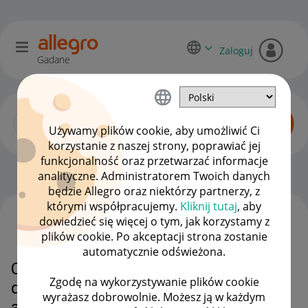
Zaloguj
Gadane
Używamy plików cookie, aby umożliwić Ci
korzystanie z naszej strony, poprawiać jej
funkcjonalność oraz przetwarzać informacje
Allegro One dla sprzedawców
OPCJE
analityczne. Administratorem Twoich danych
będzie Allegro oraz niektórzy partnerzy, z
którymi współpracujemy.
Kliknij tutaj
, aby
dowiedzieć się więcej o tym, jak korzystamy z
WSZYSTKIE TEMATY
plików cookie. Po akceptacji strona zostanie
automatycznie odświeżona.
Chce wyłączyć możliwość dostaw
Zgodę na wykorzystywanie plików cookie
do mojej firmy za pośrednictwem
wyrażasz dobrowolnie. Możesz ją w każdym
allegro one kurier