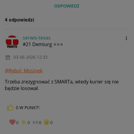
ODPOWIEDZ
4 odpowiedzi
serwis-texas
#21 Demiurg ⭐⭐⭐
‎03-06-2026
12:33
@Rybol_Mosinek
Trzeba zrezygnować z SMARTa, wtedy kurier się nie
będzie losował.
0
W PUNKT!
0
0
0
0