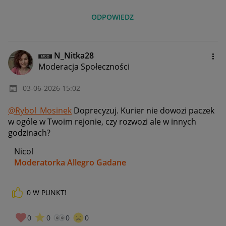
ODPOWIEDZ
N_Nitka28
Moderacja Społeczności
‎03-06-2026
15:02
@Rybol_Mosinek
Doprecyzuj. Kurier nie dowozi paczek
w ogóle w Twoim rejonie, czy rozwozi ale w innych
godzinach?
Nicol
Moderatorka Allegro Gadane
0
W PUNKT!
0
0
0
0