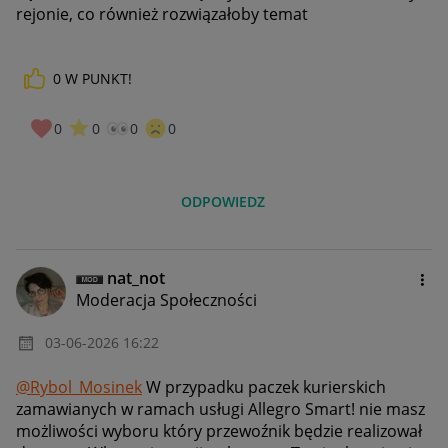
rejonie, co również rozwiązałoby temat
0
W PUNKT!
0
0
0
0
ODPOWIEDZ
nat_not
Moderacja Społeczności
‎03-06-2026
16:22
@Rybol_Mosinek
W przypadku paczek kurierskich
zamawianych w ramach usługi Allegro Smart! nie masz
możliwości wyboru który przewoźnik będzie realizował