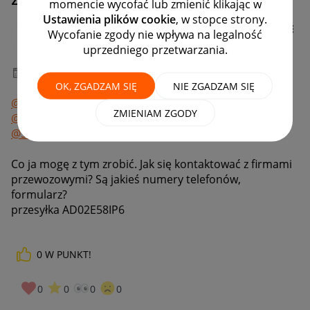
momencie wycofać lub zmienić klikając w
Ustawienia plików cookie
, w stopce strony.
nortimj
Wycofanie zgody nie wpływa na legalność
#12 Orędownik
uprzedniego przetwarzania.
‎14-05-2026
15:51
OK, ZGADZAM SIĘ
NIE ZGADZAM SIĘ
@San_set
@gdvorek
@Syrena_zT
@matt_rose
ZMIENIAM ZGODY
@N_Nitka28
@RaBarbar_ka
@MiMary
@w_kiwi
@Sa_nova
@la_nika
@nat_not
@_HolaOla_
Co ja mogę z tym zrobić. Jak się kontaktować z firmami
przewozowymi? Są jakieś numery telefonów,
formularz?
przesyłka AD02E58IP6
0
W PUNKT!
0
0
0
0