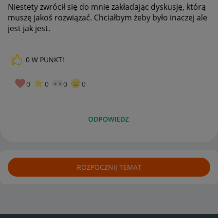
Niestety zwrócił się do mnie zakładając dyskusję, którą
muszę jakoś rozwiązać. Chciałbym żeby było inaczej ale
jest jak jest.
0
W PUNKT!
0
0
0
0
ODPOWIEDZ
ROZPOCZNIJ TEMAT