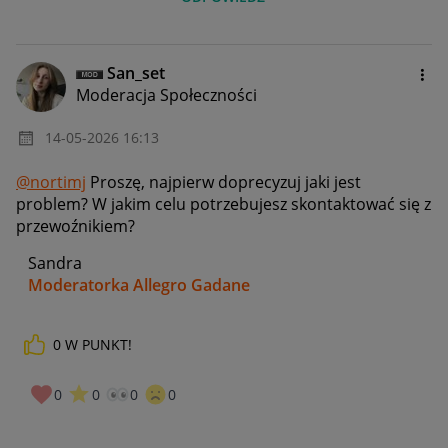
San_set
Moderacja Społeczności
‎14-05-2026
16:13
@nortimj
Proszę, najpierw doprecyzuj jaki jest
problem? W jakim celu potrzebujesz skontaktować się z
przewoźnikiem?
Sandra
Moderatorka Allegro Gadane
0
W PUNKT!
0
0
0
0