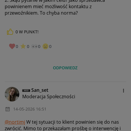
2. Skąd pytanie w jakim celu? Jako sprzedawca
powinienem mieć możliwość kontaktu z
przewoźnikiem. To chyba norma?
0
W PUNKT!
0
0
0
0
ODPOWIEDZ
San_set
Moderacja Społeczności
‎14-05-2026
16:51
@nortimj
W tej sytuacji to klient powinien się do nas
zwrócić. Mimo to przekazałam prośbę o interwencję i