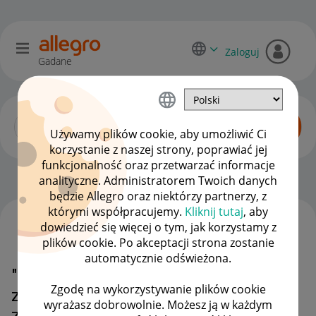
Zaloguj
Gadane
Używamy plików cookie, aby umożliwić Ci
korzystanie z naszej strony, poprawiać jej
funkcjonalność oraz przetwarzać informacje
Allegro One dla sprzedawców
OPCJE
analityczne. Administratorem Twoich danych
będzie Allegro oraz niektórzy partnerzy, z
którymi współpracujemy.
Kliknij tutaj
, aby
dowiedzieć się więcej o tym, jak korzystamy z
WSZYSTKIE TEMATY
plików cookie. Po akceptacji strona zostanie
automatycznie odświeżona.
"Termin doręczenia przesyłki
Zgodę na wykorzystywanie plików cookie
został ustalony z odbiorcą" - klient
wyrażasz dobrowolnie. Możesz ją w każdym
założył dyskusję