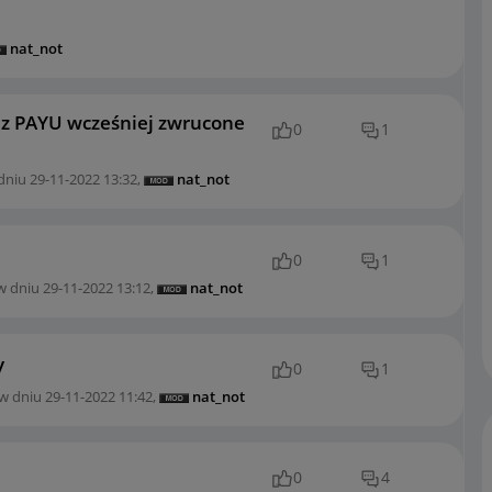
nat_not
i z PAYU wcześniej zwrucone
0
1
dniu
‎29-11-2022
13:32
,
nat_not
0
1
w dniu
‎29-11-2022
13:12
,
nat_not
y
0
1
 w dniu
‎29-11-2022
11:42
,
nat_not
0
4