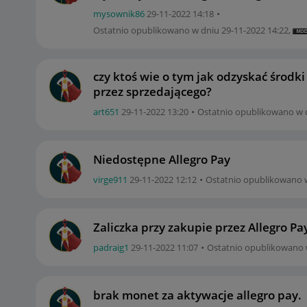
mysownik86
‎29-11-2022
14:18
Ostatnio opublikowano w dniu
‎29-11-2022
14:22
,
czy ktoś wie o tym jak odzyskać środk
przez sprzedającego?
art651
‎29-11-2022
13:20
Ostatnio opublikowano w 
Niedostępne Allegro Pay
virge911
‎29-11-2022
12:12
Ostatnio opublikowano 
Zaliczka przy zakupie przez Allegro Pa
padraig1
‎29-11-2022
11:07
Ostatnio opublikowano
brak monet za aktywacje allegro pay.