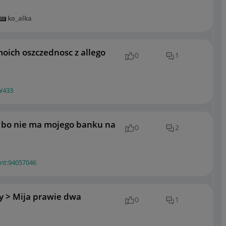
ko_alka
oich oszczednosc z allego
0
1
W433
y bo nie ma mojego banku na
0
2
ent:94057046
zy > Mija prawie dwa
0
1