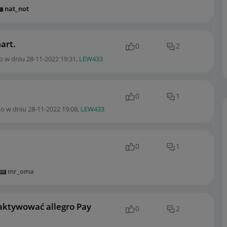
nat_not
art.
0
2
o w dniu
‎28-11-2022
19:31
,
LEW433
0
1
no w dniu
‎28-11-2022
19:08
,
LEW433
0
1
mr_oma
ktywować allegro Pay
0
2