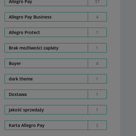
Allegro Pay
37
Allegro Pay Business
4
Allegro Protect
1
Brak możliwości zapłaty
1
Buyer
4
dark theme
1
Dostawa
1
Jakość sprzedaży
1
Karta Allegro Pay
2