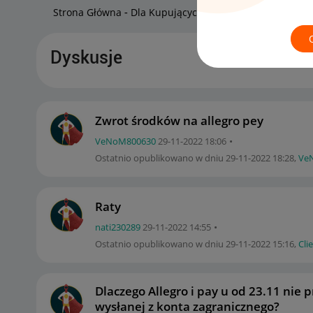
Strona Główna
Dla Kupujących
Allegro Pay
Dyskusje
Zwrot środków na allegro pey
VeNoM800630
‎29-11-2022
18:06
Ostatnio opublikowano w dniu
‎29-11-2022
18:28
,
Ve
Raty
nati230289
‎29-11-2022
14:55
Ostatnio opublikowano w dniu
‎29-11-2022
15:16
,
Cli
Dlaczego Allegro i pay u od 23.11 nie p
wysłanej z konta zagranicznego?