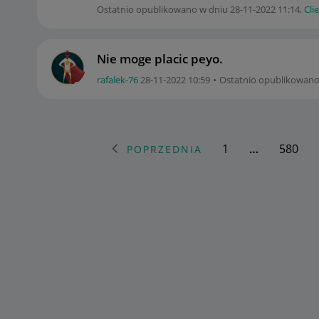
Ostatnio opublikowano w dniu
‎28-11-2022
11:14
,
Cli
Nie moge placic peyo.
rafalek-76
‎28-11-2022
10:59
Ostatnio opublikowano
1
…
580
POPRZEDNIA