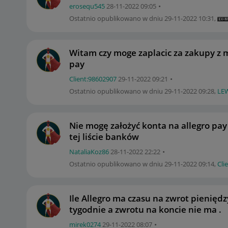
erosequ545
‎28-11-2022
09:05
Ostatnio opublikowano w dniu
‎29-11-2022
10:31
,
Witam czy moge zaplacic za zakupy z m
pay
Client:98602907
‎29-11-2022
09:21
Ostatnio opublikowano w dniu
‎29-11-2022
09:28
,
LE
Nie mogę założyć konta na allegro pa
tej liście banków
NataliaKoz86
‎28-11-2022
22:22
Ostatnio opublikowano w dniu
‎29-11-2022
09:14
,
Cli
Ile Allegro ma czasu na zwrot pienięd
tygodnie a zwrotu na koncie nie ma .
mirek0274
‎29-11-2022
08:07