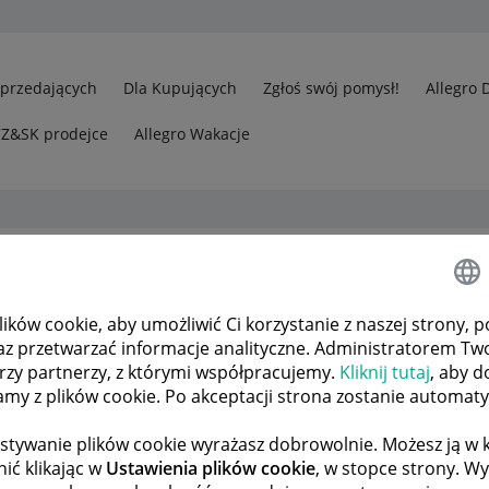
Sprzedających
Dla Kupujących
Zgłoś swój pomysł!
Allegro 
CZ&SK prodejce
Allegro Wakacje
płatności na
ków cookie, aby umożliwić Ci korzystanie z naszej strony, p
az przetwarzać informacje analityczne. Administratorem Tw
órzy partnerzy, z którymi współpracujemy.
Kliknij tutaj
, aby d
tamy z plików cookie. Po akceptacji strona zostanie automat
stywanie plików cookie wyrażasz dobrowolnie. Możesz ją 
ić klikając w
Ustawienia plików cookie
, w stopce strony. W