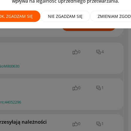
wpływa na legalność uprzedniego przetwarzania.
OK, ZGADZAM SIĘ
NIE ZGADZAM SIĘ
ZMIENIAM ZGOD
ROZPOCZNIJ TEMAT
0
4
NoM800630
0
1
ent:44052296
rzesyłają należności
0
1