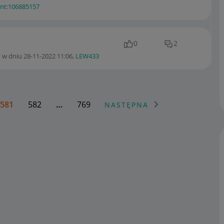
ent:10688515
7
0
2
 w dniu
‎28-11-2022
11:06
,
LEW433
581
582
…
769
NASTĘPNA