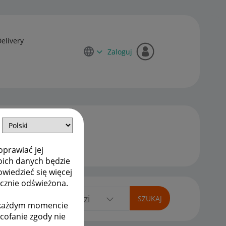
Delivery
Zaloguj
oprawiać jej
oich danych będzie
owiedzieć się więcej
ycznie odświeżona.
w każdym momencie
ycofanie zgody nie