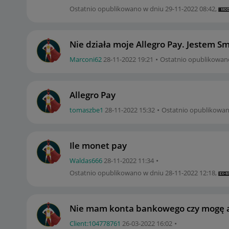
Ostatnio opublikowano w dniu
‎29-11-2022
08:42
,
Nie działa moje Allegro Pay. Jestem Sm
Marconi62
‎28-11-2022
19:21
Ostatnio opublikowan
Allegro Pay
tomaszbe1
‎28-11-2022
15:32
Ostatnio opublikowa
Ile monet pay
Waldas666
‎28-11-2022
11:34
Ostatnio opublikowano w dniu
‎28-11-2022
12:18
,
Nie mam konta bankowego czy mogę a
Client:10477876
1
‎26-03-2022
16:02