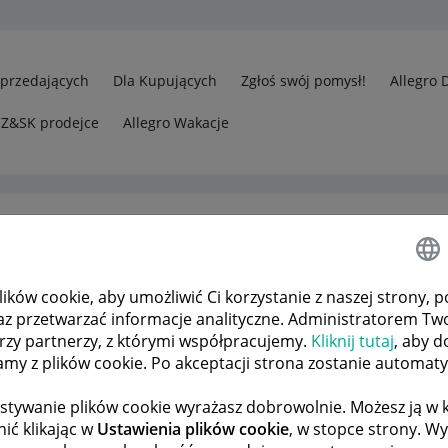
Sprzedających
Dla Kupujących
Zgłoś swój pomysł!
Allegro 
CZ&SK prodejce
Allegro Wakacje
ków cookie, aby umożliwić Ci korzystanie z naszej strony, p
 wejść do allegro pley i opłacić za zakupy
az przetwarzać informacje analityczne. Administratorem Tw
órzy partnerzy, z którymi współpracujemy.
Kliknij tutaj
, aby d
tamy z plików cookie. Po akceptacji strona zostanie automat
 TEMATÓW
POPRZEDNIA
NASTĘPNA
stywanie plików cookie wyrażasz dobrowolnie. Możesz ją 
ić klikając w
Ustawienia plików cookie
, w stopce strony. W