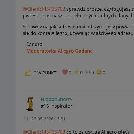
@Client:145435703
sprawdź proszę, czy logujesz s
piszesz - nie masz uzupełnionych żadnych danych
Sprawdź na jaki adres e-mail otrzymujesz powiado
się do konta Allegro, używając właściwego adresu
Sandra
Moderatorka Allegro Gadane
0
0
0
0
0
W PUNKT!
NipponShorty
#16 Inspirator
‎28-05-2026
13:31
@Client:145435703
co to za usługa Allegro pley?