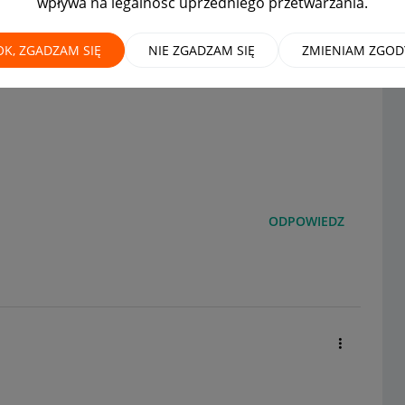
wpływa na legalność uprzedniego przetwarzania.
płacić za zakupy
OK, ZGADZAM SIĘ
NIE ZGADZAM SIĘ
ZMIENIAM ZGOD
ODPOWIEDZ