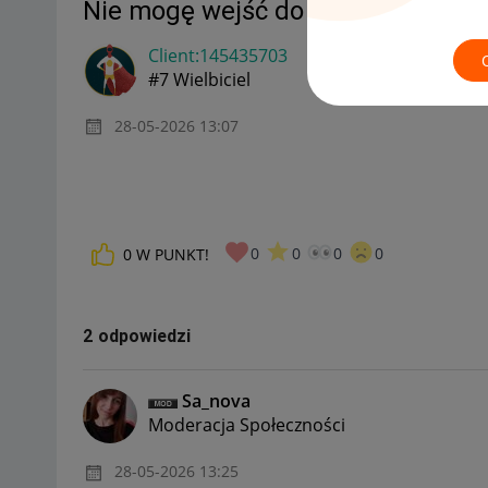
Nie mogę wejść do allegro pley i o
Client:14543570
3
#7 Wielbiciel
‎28-05-2026
13:07
0
0
0
0
0
W PUNKT!
2 odpowiedzi
Sa_nova
Moderacja Społeczności
‎28-05-2026
13:25