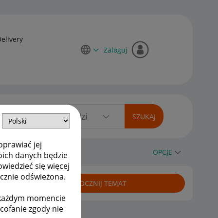
Delivery
Zaloguj
oprawiać jej
OPCJE
oich danych będzie
owiedzieć się więcej
ycznie odświeżona.
ROZPOCZNIJ TEMAT
w każdym momencie
ycofanie zgody nie