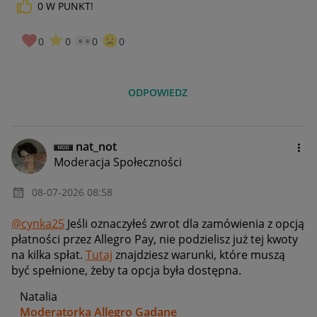
0
W PUNKT!
0
0
0
0
ODPOWIEDZ
nat_not
Moderacja Społeczności
‎08-07-2026
08:58
@cynka25
Jeśli oznaczyłeś zwrot dla zamówienia z opcją
płatności przez Allegro Pay, nie podzielisz już tej kwoty
na kilka spłat.
Tutaj
znajdziesz warunki, które muszą
być spełnione, żeby ta opcja była dostępna.
Natalia
Moderatorka Allegro Gadane