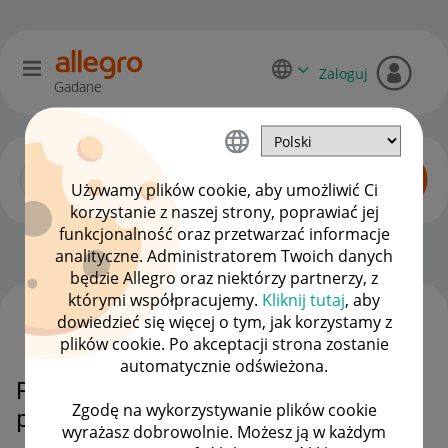
Zaloguj
Gadane
Używamy plików cookie, aby umożliwić Ci
korzystanie z naszej strony, poprawiać jej
funkcjonalność oraz przetwarzać informacje
Allegro Pay
OPCJE
analityczne. Administratorem Twoich danych
będzie Allegro oraz niektórzy partnerzy, z
którymi współpracujemy.
Kliknij tutaj
, aby
dowiedzieć się więcej o tym, jak korzystamy z
WSZYSTKIE TEMATY
plików cookie. Po akceptacji strona zostanie
automatycznie odświeżona.
Proszę o zmianę statusu z jednej
Zgodę na wykorzystywanie plików cookie
płatności na 3raty
wyrażasz dobrowolnie. Możesz ją w każdym