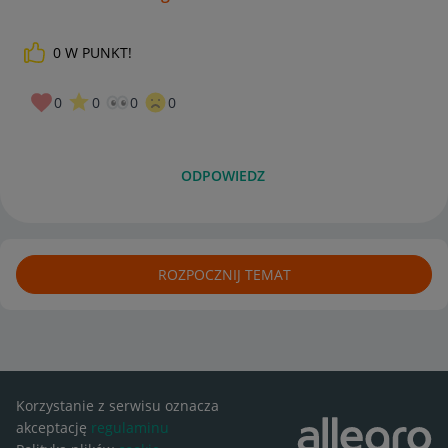
0
W PUNKT!
0
0
0
0
ODPOWIEDZ
ROZPOCZNIJ TEMAT
Korzystanie z serwisu oznacza
akceptację
regulaminu