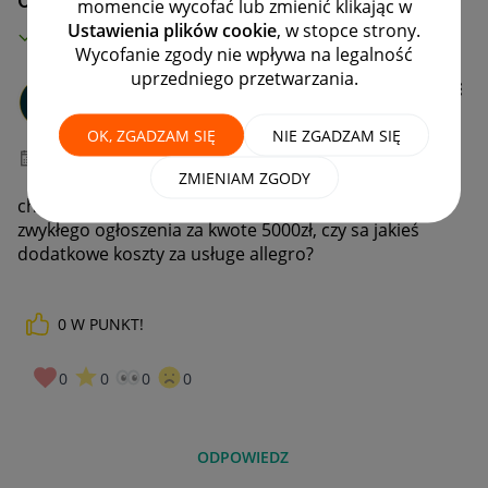
momencie wycofać lub zmienić klikając w
Ustawienia plików cookie
, w stopce strony.
MAMY ROZWIĄZANIE!
Wycofanie zgody nie wpływa na legalność
uprzedniego przetwarzania.
t1grys
#1 Nowicjusz
OK, ZGADZAM SIĘ
NIE ZGADZAM SIĘ
‎29-05-2026
09:21
ZMIENIAM ZGODY
chce zakupić rower poprzez allegro lokalnie ze
zwykłego ogłoszenia za kwote 5000zł, czy sa jakieś
dodatkowe koszty za usługe allegro?
0
W PUNKT!
0
0
0
0
ODPOWIEDZ