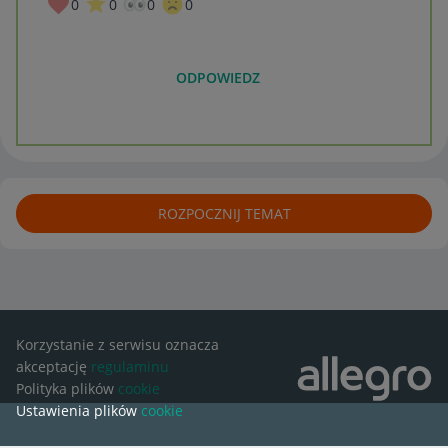
0
0
0
0
ODPOWIEDZ
ROZPOCZNIJ TEMAT
Korzystanie z serwisu oznacza
akceptację
regulaminu
Polityka plików
cookie
Ustawienia plików
cookie