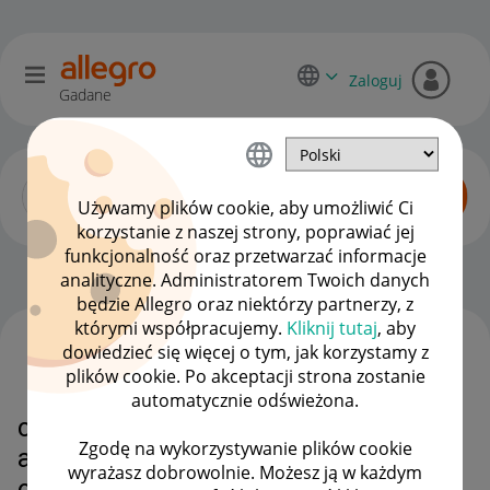
Zaloguj
Gadane
Używamy plików cookie, aby umożliwić Ci
korzystanie z naszej strony, poprawiać jej
funkcjonalność oraz przetwarzać informacje
Dyskusje kupujących
OPCJE
analityczne. Administratorem Twoich danych
będzie Allegro oraz niektórzy partnerzy, z
którymi współpracujemy.
Kliknij tutaj
, aby
dowiedzieć się więcej o tym, jak korzystamy z
WSZYSTKIE TEMATY
plików cookie. Po akceptacji strona zostanie
automatycznie odświeżona.
chce zakupić rower poprzez
Zgodę na wykorzystywanie plików cookie
allegro lokalnie ze zwykłego
wyrażasz dobrowolnie. Możesz ją w każdym
ogłoszenia za kwote 5000zł,