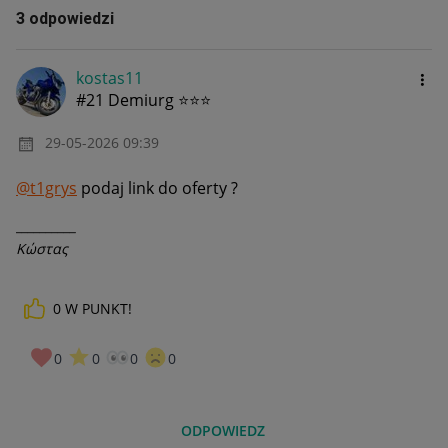
3 odpowiedzi
kostas11
#21 Demiurg ⭐⭐⭐
‎29-05-2026
09:39
@t1grys
podaj link do oferty ?
__________
Κώστας
0
W PUNKT!
0
0
0
0
ODPOWIEDZ