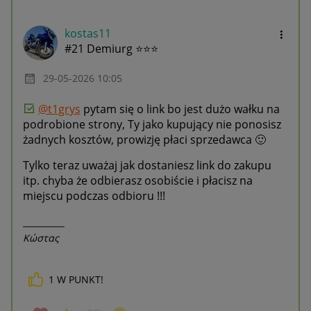
kostas11
#21 Demiurg ⭐⭐⭐
‎29-05-2026
10:05
@t1grys
pytam się o link bo jest dużo wałku na
podrobione strony, Ty jako kupujący nie ponosisz
żadnych kosztów, prowizję płaci sprzedawca
🙂
Tylko teraz uważaj jak dostaniesz link do zakupu
itp. chyba że odbierasz osobiście i płacisz na
miejscu podczas odbioru !!!
__________
Κώστας
1
W PUNKT!