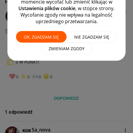
momencie wycofać lub zmienić klikając w
Ustawienia plików cookie
, w stopce strony.
Client:12628486
4
Wycofanie zgody nie wpływa na legalność
#2 Obserwator
uprzedniego przetwarzania.
‎30-05-2026
14:59
OK, ZGADZAM SIĘ
NIE ZGADZAM SIĘ
ZMIENIAM ZGODY
0
W PUNKT!
0
0
0
0
ODPOWIEDZ
1 odpowiedź
Sa_nova