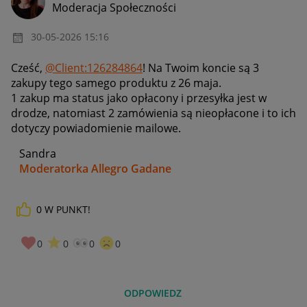
Moderacja Społeczności
‎30-05-2026
15:16
Cześć,
@Client:126284864
! Na Twoim koncie są 3
zakupy tego samego produktu z 26 maja.
1 zakup ma status jako opłacony i przesyłka jest w
drodze, natomiast 2 zamówienia są nieopłacone i to ich
dotyczy powiadomienie mailowe.
Sandra
Moderatorka Allegro Gadane
0
W PUNKT!
0
0
0
0
ODPOWIEDZ