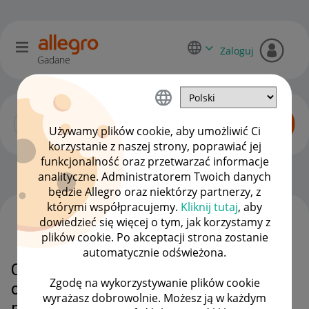
Zaloguj
Gadane
Używamy plików cookie, aby umożliwić Ci
korzystanie z naszej strony, poprawiać jej
funkcjonalność oraz przetwarzać informacje
Dyskusje kupujących
OPCJE
analityczne. Administratorem Twoich danych
będzie Allegro oraz niektórzy partnerzy, z
którymi współpracujemy.
Kliknij tutaj
, aby
dowiedzieć się więcej o tym, jak korzystamy z
WSZYSTKIE TEMATY
plików cookie. Po akceptacji strona zostanie
automatycznie odświeżona.
Czemu dostaje meile że mam nie
Zgodę na wykorzystywanie plików cookie
opłacony produkt skoro mam
wyrażasz dobrowolnie. Możesz ją w każdym
potwierdzenie platmosci