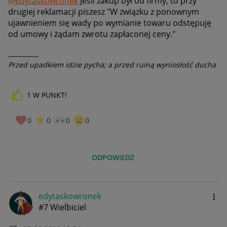
@edytaskowronek
Jeśli zakup był od firmy, to przy
drugiej reklamacji piszesz "W związku z ponownym
ujawnieniem się wady po wymianie towaru odstępuję
od umowy i żądam zwrotu zapłaconej ceny."
__________
Przed upadkiem idzie pycha; a przed ruiną wyniosłość ducha
1
W PUNKT!
0
0
0
0
ODPOWIEDZ
edytaskowronek
#7 Wielbiciel