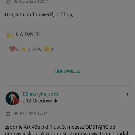
‎05-06-2026
13:54
Dzięki za podpowiedź, próbuję.
0
W PUNKT!
0
0
0
0
ODPOWIEDZ
EElektryka_com
#12 Orędownik
‎05-06-2026
14:11
zgodnie Art 43e pkt 1 ust 3, możesz ODSTĄPIĆ od
umowy jeśli "brak zgodności z umową występuje nadal,