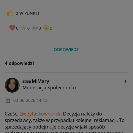
0
W PUNKT!
0
0
0
0
ODPOWIEDZ
4 odpowiedzi
MiMary
Moderacja Społeczności
‎03-06-2026
14:12
Cześć,
@edytaskowronek
. Decyzja należy do
sprzedawcy, także w przypadku kolejnej reklamacji. To
sprzedający podejmuje decyzję w jaki sposób