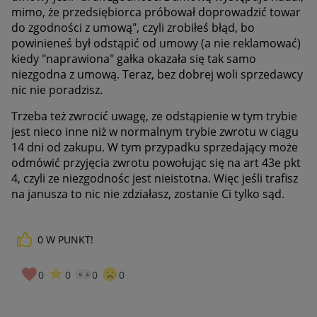
mimo, że przedsiębiorca próbował doprowadzić towar
do zgodności z umową", czyli zrobiłeś błąd, bo
powinieneś był odstąpić od umowy (a nie reklamować)
kiedy "naprawiona" gałka okazała się tak samo
niezgodna z umową. Teraz, bez dobrej woli sprzedawcy
nic nie poradzisz.
Trzeba też zwrocić uwagę, ze odstąpienie w tym trybie
jest nieco inne niż w normalnym trybie zwrotu w ciągu
14 dni od zakupu. W tym przypadku sprzedający może
odmówić przyjęcia zwrotu powołując się na art 43e pkt
4, czyli ze niezgodnośc jest nieistotna. Więc jeśli trafisz
na janusza to nic nie zdziałasz, zostanie Ci tylko sąd.
0
W PUNKT!
0
0
0
0