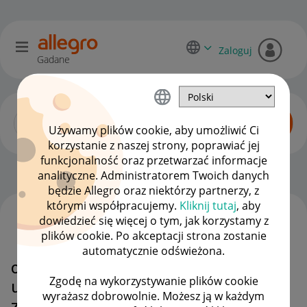
Zaloguj
Gadane
Używamy plików cookie, aby umożliwić Ci
korzystanie z naszej strony, poprawiać jej
funkcjonalność oraz przetwarzać informacje
Dyskusje kupujących
OPCJE
analityczne. Administratorem Twoich danych
będzie Allegro oraz niektórzy partnerzy, z
którymi współpracujemy.
Kliknij tutaj
, aby
dowiedzieć się więcej o tym, jak korzystamy z
WSZYSTKIE TEMATY
plików cookie. Po akceptacji strona zostanie
automatycznie odświeżona.
czy druga rekalamacja produktu
Zgodę na wykorzystywanie plików cookie
upwaznia mnie juz do żadnia
wyrażasz dobrowolnie. Możesz ją w każdym
zwrotu pieniedzy?