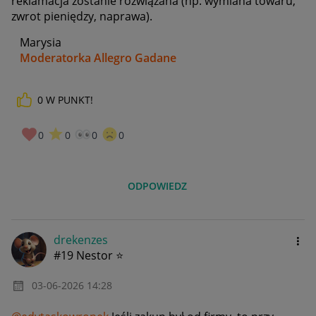
reklamacja zostanie rozwiązana (np. wymiana towaru,
zwrot pieniędzy, naprawa).
Marysia
Moderatorka Allegro Gadane
0
W PUNKT!
0
0
0
0
ODPOWIEDZ
drekenzes
#19 Nestor ⭐
‎03-06-2026
14:28