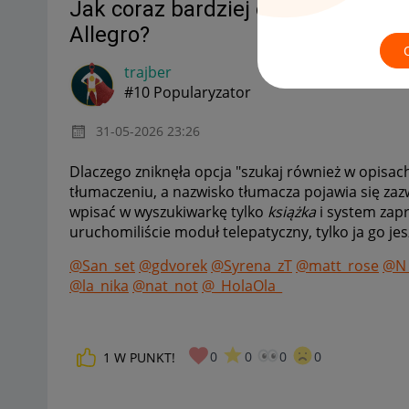
Jak coraz bardziej okrojone kryter
Allegro?
trajber
#10 Popularyzator
‎31-05-2026
23:26
Dlaczego zniknęła opcja "szukaj również w opisa
tłumaczeniu, a nazwisko tłumacza pojawia się zaz
wpisać w wyszukiwarkę tylko
książka
i system za
uruchomiliście moduł telepatyczny, tylko ja go je
@San_set
@gdvorek
@Syrena_zT
@matt_rose
@N_
@la_nika
@nat_not
@_HolaOla_
0
0
0
0
1
W PUNKT!