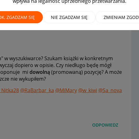
wpływa na legalność uprzedniego przetwarzania.
ia wyszukiwania, to tylko
OK, ZGADZAM SIĘ
NIE ZGADZAM SIĘ
ZMIENIAM ZGOD
ch" w wyszukiwarce? Szukam książki w konkretnym
wyczaj dopiero w opisie. Czy niedługo będę mógł
proponuje mi
dowolną
(promowaną) pozycję? A może
szcze nie wykupiłem?
Nitka28
@RaBarbar_ka
@MiMary
@w_kiwi
@Sa_nova
ODPOWIEDZ