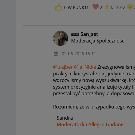
0
0
0
0
W PUNKT!
San_set
Moderacja Społeczności
‎02-06-2026
15:11
@trajber
@ja_Nitka
Zrezygnowaliśmy 
praktyce korzystał z niej jedynie m
wdrożyliśmy nową wyszukiwarkę, kt
system precyzyjnie analizuje tytuły i
przestał być potrzebny, a dopasowan
Rozumiem, że w przypadku tego wysz
Sandra
Moderatorka Allegro Gadane