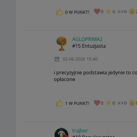
0
0
0
0
W PUNKT!
AGLOPRIMA2
#15 Entuzjasta
‎02-06-2026
15:40
i precyzyjnie podstawia jedynie to 
opłacone
0
0
0
1
W PUNKT!
trajber