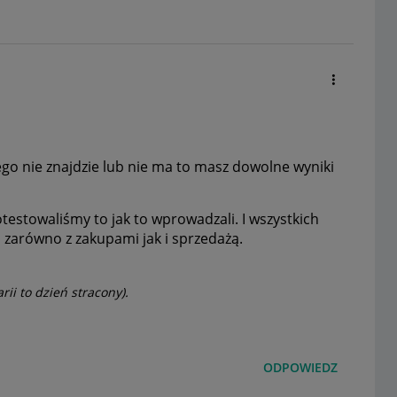
zego nie znajdzie lub nie ma to masz dowolne wyniki
otestowaliśmy to jak to wprowadzali. I wszystkich
ła zarówno z zakupami jak i sprzedażą.
rii to dzień stracony).
ODPOWIEDZ