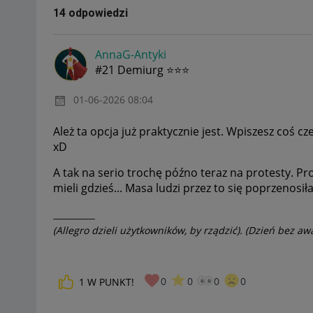
14 odpowiedzi
AnnaG-Antyki
#21 Demiurg ⭐⭐⭐
‎01-06-2026
08:04
Ależ ta opcja już praktycznie jest. Wpiszesz coś c
xD
A tak na serio trochę późno teraz na protesty. Pr
mieli gdzieś... Masa ludzi przez to się poprzenosi
__________
(Allegro dzieli użytkowników, by rządzić). (Dzień bez awa
0
0
0
0
1
W PUNKT!