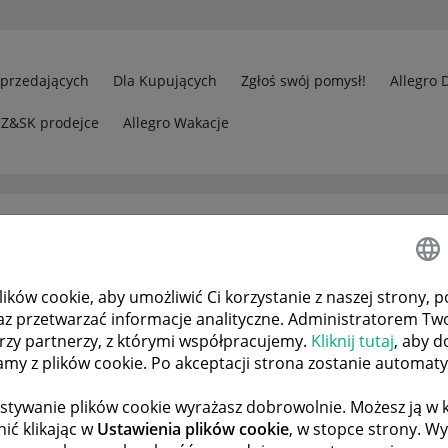
Sprzedających
Dla Kupujących
Zgłoś swój pomysł!
Allegro 
CZ&SK prodejce
Allegro Wakacje
ków cookie, aby umożliwić Ci korzystanie z naszej strony, p
Jak coraz bardziej okrojone kryteria wyszukiwania, to tylko Allegro
az przetwarzać informacje analityczne. Administratorem Tw
órzy partnerzy, z którymi współpracujemy.
Kliknij tutaj
, aby d
tamy z plików cookie. Po akceptacji strona zostanie automat
 TEMATÓW
POPRZEDNIA
NASTĘPNA
stywanie plików cookie wyrażasz dobrowolnie. Możesz ją 
ić klikając w
Ustawienia plików cookie
, w stopce strony. W