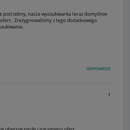
ie potrzebny, nasza wyszukiwarka teraz domyślnie
ch ofert. Zrezygnowaliśmy z tego dodatkowego
szukiwania.
ODPOWIEDZ
 obecnie tytuły i parametry ofert,