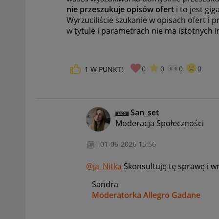
nie przeszukuje opisów ofert
i to jest gig
Wyrzuciliście szukanie w opisach ofert i pr
w tytule i parametrach nie ma istotnych in
0
0
0
0
1
W PUNKT!
San_set
Moderacja Społeczności
‎01-06-2026
15:56
@ja_Nitka
Skonsultuję tę sprawę i w
Sandra
Moderatorka Allegro Gadane