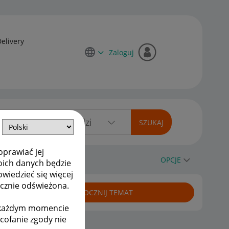
Delivery
Zaloguj
oprawiać jej
?
OPCJE
oich danych będzie
owiedzieć się więcej
ycznie odświeżona.
ROZPOCZNIJ TEMAT
w każdym momencie
ycofanie zgody nie