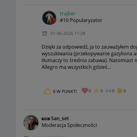
trajber
#10 Popularyzator
‎01-06-2026
11:28
Dzięki za odpowiedź, ja to zauważyłem dop
wyszukiwania (przekopywanie gazyliona au
tłumaczy to średnia zabawa). Natomiast mo
Allegro ma wszystkich gdzieś...
0
0
0
0
0
W PUNKT!
San_set
Moderacja Społeczności