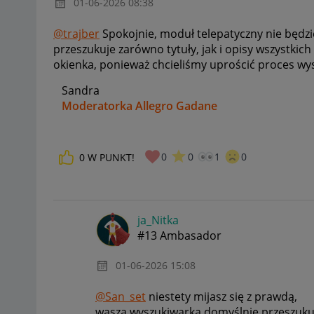
‎01-06-2026
08:38
@trajber
Spokojnie, moduł telepatyczny nie będz
przeszukuje zarówno tytuły, jak i opisy wszystki
okienka, ponieważ chcieliśmy uprościć proces wy
Sandra
Moderatorka Allegro Gadane
0
0
1
0
0
W PUNKT!
ja_Nitka
#13 Ambasador
‎01-06-2026
15:08
@San_set
niestety mijasz się z prawdą,
wasza wyszukiwarka domyślnie przeszukuje