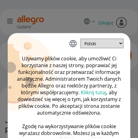
Zaloguj
Gadane
Używamy plików cookie, aby umożliwić Ci
korzystanie z naszej strony, poprawiać jej
funkcjonalność oraz przetwarzać informacje
Dyskusje kupujących
OPCJE
analityczne. Administratorem Twoich danych
będzie Allegro oraz niektórzy partnerzy, z
którymi współpracujemy.
Kliknij tutaj
, aby
dowiedzieć się więcej o tym, jak korzystamy z
WSZYSTKIE TEMATY
plików cookie. Po akceptacji strona zostanie
automatycznie odświeżona.
Jak pobrać całą historię zakupów
Zgodę na wykorzystywanie plików cookie
pdf na maila
wyrażasz dobrowolnie. Możesz ją w każdym