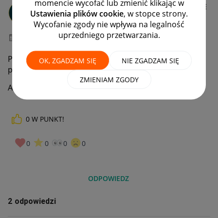
momencie wycofać lub zmienić klikając w
Client:28380920
Ustawienia plików cookie
, w stopce strony.
#7 Wielbiciel
Wycofanie zgody nie wpływa na legalność
uprzedniego przetwarzania.
‎07-07-2026
16:19
Po utworzeniu kopii zapasowej nie mogę odtworzyć
OK, ZGADZAM SIĘ
NIE ZGADZAM SIĘ
plik
ZMIENIAM ZGODY
Adres [edycja]
0
W PUNKT!
0
0
0
0
ODPOWIEDZ
2 odpowiedzi