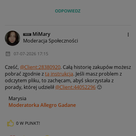
ODPOWIEDZ
MiMary
Moderacja Społeczności
‎07-07-2026
17:15
Cześć,
@Client:28380920
. Całą historię zakupów możesz
pobrać zgodnie z
tą instrukcją
. Jeśli masz problem z
odczytem pliku, to zachęcam, abyś skorzystała z
porady, której udzielił
@Client:44052296
🙂
Marysia
Moderatorka Allegro Gadane
0
W PUNKT!