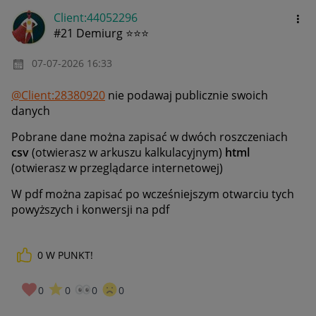
Client:44052296
#21 Demiurg ⭐⭐⭐
‎07-07-2026
16:33
@Client:28380920
nie podawaj publicznie swoich
danych
Pobrane dane można zapisać w dwóch roszczeniach
csv
(otwierasz w arkuszu kalkulacyjnym)
html
(otwierasz w przeglądarce internetowej)
W pdf można zapisać po wcześniejszym otwarciu tych
powyższych i konwersji na pdf
0
W PUNKT!
0
0
0
0