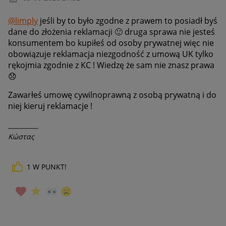
@limply
jeśli by to było zgodne z prawem to posiadł byś
dane do złożenia reklamacji
🙂
druga sprawa nie jesteś
konsumentem bo kupiłeś od osoby prywatnej więc nie
obowiązuje reklamacja niezgodność z umową UK tylko
rękojmia zgodnie z KC ! Wiedzę że sam nie znasz prawa
😞
Zawarłeś umowę cywilnoprawną z osobą prywatną i do
niej kieruj reklamacje !
__________
Κώστας
1
W PUNKT!