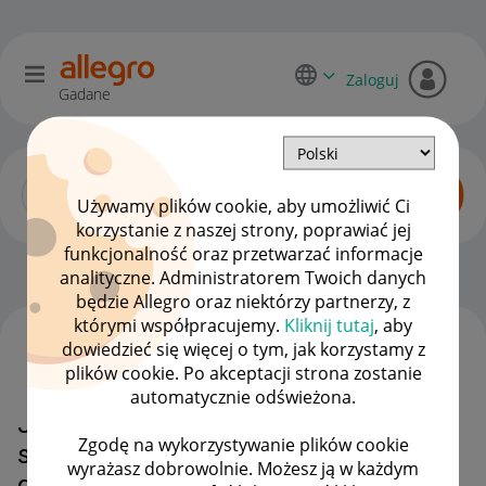
Zaloguj
Gadane
Używamy plików cookie, aby umożliwić Ci
korzystanie z naszej strony, poprawiać jej
funkcjonalność oraz przetwarzać informacje
Dyskusje kupujących
OPCJE
analityczne. Administratorem Twoich danych
będzie Allegro oraz niektórzy partnerzy, z
którymi współpracujemy.
Kliknij tutaj
, aby
dowiedzieć się więcej o tym, jak korzystamy z
WSZYSTKIE TEMATY
plików cookie. Po akceptacji strona zostanie
automatycznie odświeżona.
Jak zareklamować produkt
Zgodę na wykorzystywanie plików cookie
sprzedany przez Allegro, gdy kupił
wyrażasz dobrowolnie. Możesz ją w każdym
go ktoś inny