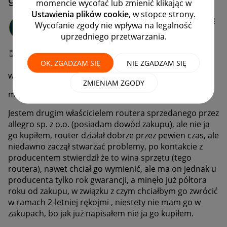
momencie wycofać lub zmienić klikając w
Ustawienia plików cookie
, w stopce strony.
limply
Wycofanie zgody nie wpływa na legalność
#7 Wielbiciel
uprzedniego przetwarzania.
‎03-06-2026
14:33
OK, ZGADZAM SIĘ
NIE ZGADZAM SIĘ
witam,
ZMIENIAM ZGODY
mój przypadek....
Jestem drugim właścicielem routera sprzedanego przez
allegro sp. z o.o. (posiadam dowód zakupu), ale nie ja
go kupiłem, router działał dobrze przez pewien czas, ale
niedawno zaczął stwarzać problemy, po kontakcie z
producentem stwierdził że to wina sprzętu (tego
routera), nawet chciał go wymienić, ale ma on jednak u
producenta tylko rok gwarancji, a minęło już półtora
roku od zakupu, w związku z czym chciałbym go zwrócić
w ramach 2-letniej rękojmi , niestety nie mam go w
zakupach, bo jak już napisałem nie ja go kupiłem.