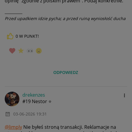
opinię "zgodnie z polskim prawem". Podaj konkretnie.
__________
Przed upadkiem idzie pycha; a przed ruiną wyniosłość ducha
0
W PUNKT!
ODPOWIEDZ
drekenzes
#19 Nestor ⭐
‎03-06-2026
19:31
@limply
Nie byłeś stroną transakcji. Reklamacje na