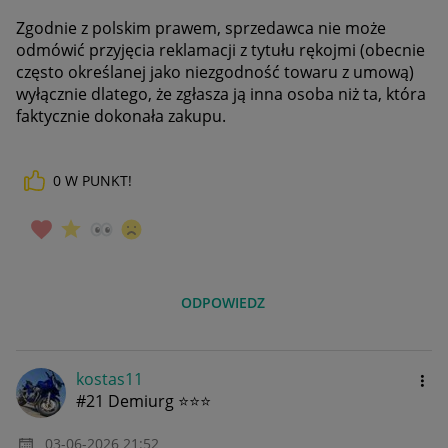
Zgodnie z polskim prawem, sprzedawca nie może
odmówić przyjęcia reklamacji z tytułu rękojmi (obecnie
często określanej jako niezgodność towaru z umową)
wyłącznie dlatego, że zgłasza ją inna osoba niż ta, która
faktycznie dokonała zakupu.
0
W PUNKT!
ODPOWIEDZ
kostas11
#21 Demiurg ⭐⭐⭐
‎03-06-2026
21:52