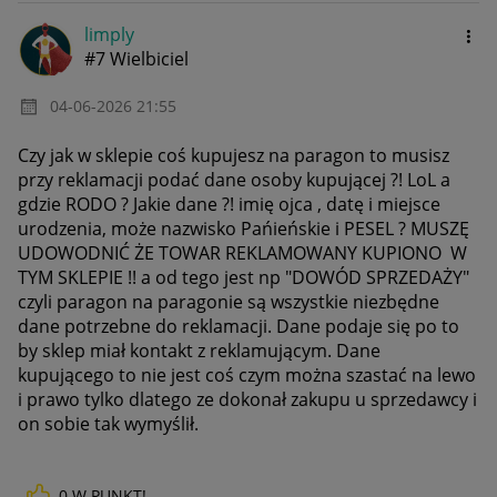
limply
#7 Wielbiciel
‎04-06-2026
21:55
Czy jak w sklepie coś kupujesz na paragon to musisz
przy reklamacji podać dane osoby kupującej ?! LoL a
gdzie RODO ? Jakie dane ?! imię ojca , datę i miejsce
urodzenia, może nazwisko Pańieńskie i PESEL ? MUSZĘ
UDOWODNIĆ ŻE TOWAR REKLAMOWANY KUPIONO W
TYM SKLEPIE !! a od tego jest np "DOWÓD SPRZEDAŻY"
czyli paragon na paragonie są wszystkie niezbędne
dane potrzebne do reklamacji. Dane podaje się po to
by sklep miał kontakt z reklamującym. Dane
kupującego to nie jest coś czym można szastać na lewo
i prawo tylko dlatego ze dokonał zakupu u sprzedawcy i
on sobie tak wymyślił.
0
W PUNKT!