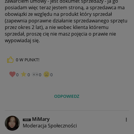
zawarciem umowy - jest dokumet sprzedaży - ja go
posiadam więc teraz jestem stroną, a sprzedawca ma
obowiązki ze względu na produkt który sprzedał
(zapewnia poprawne działanie sprzedawanego sprzętu
przez okres 2 lat), a nie wobec klienta któremu
sprzedał, proszę cię nie masz pojęcia o prawie nie
wypowiadaj się.
0
W PUNKT!
0
0
0
0
ODPOWIEDZ
MiMary
Moderacja Społeczności