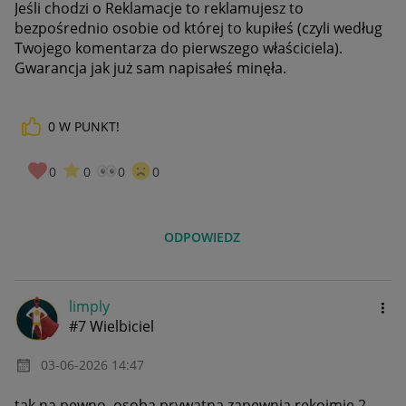
Jeśli chodzi o Reklamacje to reklamujesz to
bezpośrednio osobie od której to kupiłeś (czyli według
Twojego komentarza do pierwszego właściciela).
Gwarancja jak już sam napisałeś minęła.
0
W PUNKT!
0
0
0
0
ODPOWIEDZ
limply
#7 Wielbiciel
‎03-06-2026
14:47
tak na pewno, osoba prywatna zapewnia rękojmię 2