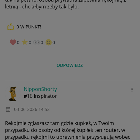
letnią - chciałbym żeby tak było.
0
W PUNKT!
0
0
0
0
ODPOWIEDZ
NipponShorty
#16 Inspirator
‎03-06-2026
14:52
Rękojmie zgłaszasz tam gdzie kupiłeś, w Twoim
przypadku do osoby od której kupiłeś ten router. w
przypadku rękojmi to uprawnienia przysługują wobec