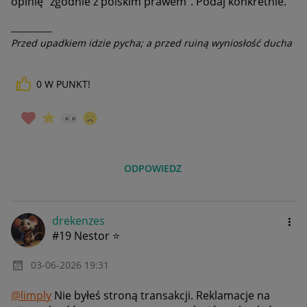
opinię "zgodnie z polskim prawem". Podaj konkretnie.
__________
Przed upadkiem idzie pycha; a przed ruiną wyniosłość ducha
0
W PUNKT!
ODPOWIEDZ
drekenzes
#19 Nestor ⭐
‎03-06-2026
19:31
@limply
Nie byłeś stroną transakcji. Reklamacje na