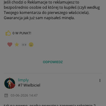
Jeśli chodzi o Reklamacje to reklamujesz to
bezpośrednio osobie od której to kupiłeś (czyli według
Twojego komentarza do pierwszego właściciela).
Gwarancja jak już sam napisałeś minęła.
0
W PUNKT!
ODPOWIEDZ
limply
#7 Wielbiciel
‎03-06-2026
14:47
tak na pewno, osoba prywatna zapewnia rękojmię 2