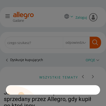
Zaloguj
Gadane
Dyskusje kupujących
OPCJE
WSZYSTKIE TEMATY
Jak zareklamować produkt
sprzedany przez Allegro, gdy kupił
go ktoś inny