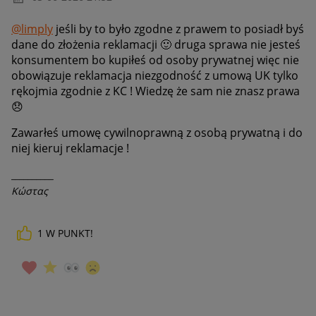
@limply
jeśli by to było zgodne z prawem to posiadł byś
dane do złożenia reklamacji
🙂
druga sprawa nie jesteś
konsumentem bo kupiłeś od osoby prywatnej więc nie
obowiązuje reklamacja niezgodność z umową UK tylko
rękojmia zgodnie z KC ! Wiedzę że sam nie znasz prawa
😞
Zawarłeś umowę cywilnoprawną z osobą prywatną i do
niej kieruj reklamacje !
__________
Κώστας
1
W PUNKT!