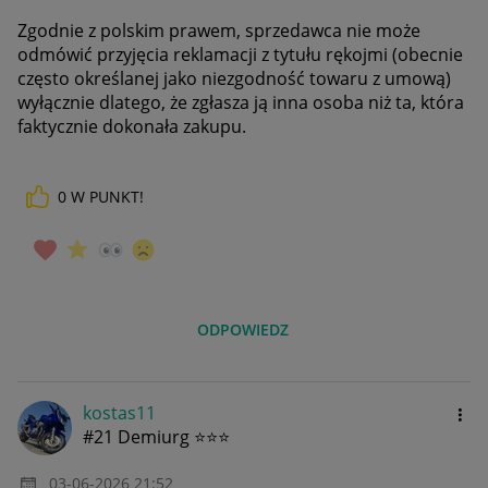
Zgodnie z polskim prawem, sprzedawca nie może
odmówić przyjęcia reklamacji z tytułu rękojmi (obecnie
często określanej jako niezgodność towaru z umową)
wyłącznie dlatego, że zgłasza ją inna osoba niż ta, która
faktycznie dokonała zakupu.
0
W PUNKT!
ODPOWIEDZ
kostas11
#21 Demiurg ⭐⭐⭐
‎03-06-2026
21:52