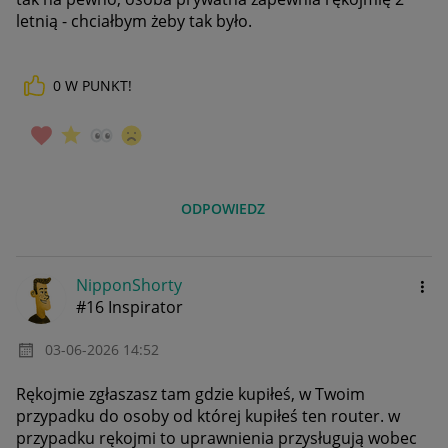
letnią - chciałbym żeby tak było.
0
W PUNKT!
ODPOWIEDZ
NipponShorty
#16 Inspirator
‎03-06-2026
14:52
Rękojmie zgłaszasz tam gdzie kupiłeś, w Twoim
przypadku do osoby od której kupiłeś ten router. w
przypadku rękojmi to uprawnienia przysługują wobec