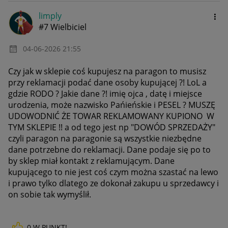
limply
#7 Wielbiciel
‎04-06-2026
21:55
Czy jak w sklepie coś kupujesz na paragon to musisz
przy reklamacji podać dane osoby kupującej ?! LoL a
gdzie RODO ? Jakie dane ?! imię ojca , datę i miejsce
urodzenia, może nazwisko Pańieńskie i PESEL ? MUSZĘ
UDOWODNIĆ ŻE TOWAR REKLAMOWANY KUPIONO W
TYM SKLEPIE !! a od tego jest np "DOWÓD SPRZEDAŻY"
czyli paragon na paragonie są wszystkie niezbędne
dane potrzebne do reklamacji. Dane podaje się po to
by sklep miał kontakt z reklamującym. Dane
kupującego to nie jest coś czym można szastać na lewo
i prawo tylko dlatego ze dokonał zakupu u sprzedawcy i
on sobie tak wymyślił.
0
W PUNKT!