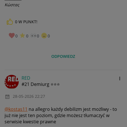
Κώστας
0
W PUNKT!
0
0
0
0
ODPOWIEDZ
RED
#21 Demiurg ⭐⭐⭐
‎28-05-2026
22:27
@kostas11
na allegro każdy debilizm jest możliwy - to
już nie jest ten poziom, gdzie możesz tłumaczyć w
serwisie kwestie prawne