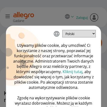
Zaloguj
Gadane
Używamy plików cookie, aby umożliwić Ci
korzystanie z naszej strony, poprawiać jej
funkcjonalność oraz przetwarzać informacje
Dyskusje kupujących
OPCJE
analityczne. Administratorem Twoich danych
będzie Allegro oraz niektórzy partnerzy, z
którymi współpracujemy.
Kliknij tutaj
, aby
dowiedzieć się więcej o tym, jak korzystamy z
WSZYSTKIE TEMATY
plików cookie. Po akceptacji strona zostanie
automatycznie odświeżona.
Kupno dla osoby trzeciej a
Zgodę na wykorzystywanie plików cookie
reklamacja
wyrażasz dobrowolnie. Możesz ją w każdym