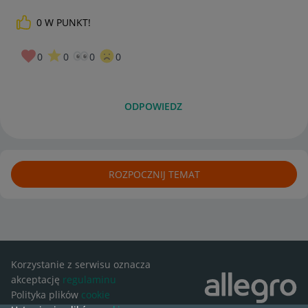
0
W PUNKT!
0
0
0
0
ODPOWIEDZ
ROZPOCZNIJ TEMAT
Korzystanie z serwisu oznacza
akceptację
regulaminu
Polityka plików
cookie