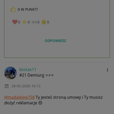
0
W PUNKT!
0
0
0
0
ODPOWIEDZ
kostas11
#21 Demiurg ⭐⭐⭐
‎28-05-2026
16:13
@madaleine758
Ty jesteś stroną umowy i Ty musisz
złożyć reklamacje
😞
__________