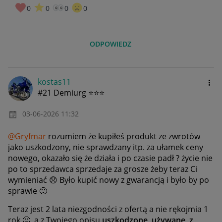
0
0
0
0
ODPOWIEDZ
kostas11
#21 Demiurg ⭐⭐⭐
‎03-06-2026
11:32
@Gryfmar
rozumiem że kupiłeś produkt ze zwrotów
jako uszkodzony, nie sprawdzany itp. za ułamek ceny
nowego, okazało się że działa i po czasie padł ? życie nie
po to sprzedawca sprzedaje za grosze żeby teraz Ci
wymieniać
😞
Było kupić nowy z gwarancją i było by po
sprawie
🙂
Teraz jest 2 lata niezgodności z ofertą a nie rękojmia 1
rok
🙂
a z Twojego opisu
uszkodzone, używane, z