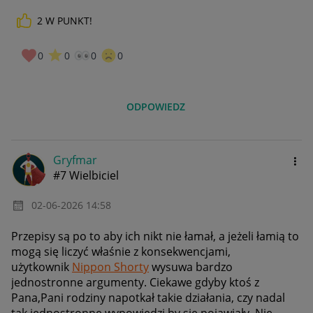
2
W PUNKT!
0
0
0
0
ODPOWIEDZ
Gryfmar
#7 Wielbiciel
‎02-06-2026
14:58
Przepisy są po to aby ich nikt nie łamał, a jeżeli łamią to
mogą się liczyć właśnie z konsekwencjami,
użytkownik
Nippon Shorty
wysuwa bardzo
jednostronne argumenty. Ciekawe gdyby ktoś z
Pana,Pani rodziny napotkał takie działania, czy nadal
tak jednostronne wypowiedzi by się pojawiały. Nie