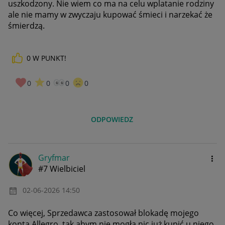
uszkodzony. Nie wiem co ma na celu wplatanie rodziny
ale nie mamy w zwyczaju kupować śmieci i narzekać że
śmierdzą.
0
W PUNKT!
0
0
0
0
ODPOWIEDZ
Gryfmar
#7 Wielbiciel
‎02-06-2026
14:50
Co więcej, Sprzedawca zastosował blokadę mojego
konta Allegro, tak abym nie mogła nic już kupić u niego