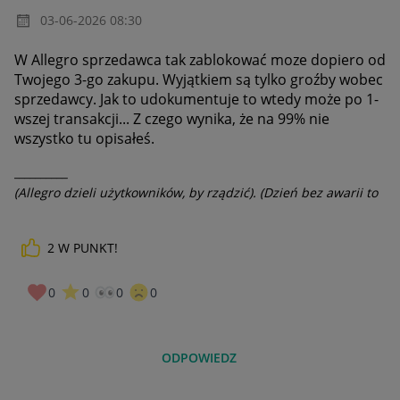
‎03-06-2026
08:30
W Allegro sprzedawca tak zablokować moze dopiero od
Twojego 3-go zakupu. Wyjątkiem są tylko groźby wobec
sprzedawcy. Jak to udokumentuje to wtedy może po 1-
wszej transakcji... Z czego wynika, że na 99% nie
wszystko tu opisałeś.
__________
(Allegro dzieli użytkowników, by rządzić). (Dzień bez awarii to
dzień stracony).
2
W PUNKT!
0
0
0
0
ODPOWIEDZ