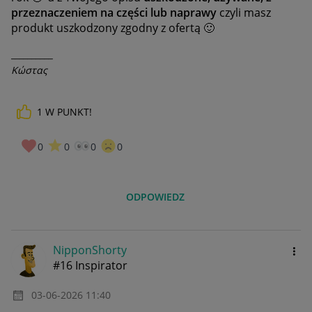
przeznaczeniem na części lub naprawy
czyli masz
produkt uszkodzony zgodny z ofertą
🙂
__________
Κώστας
1
W PUNKT!
0
0
0
0
ODPOWIEDZ
NipponShorty
#16 Inspirator
‎03-06-2026
11:40