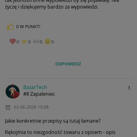
życzę i dziękujemy bardzo za wypowiedzi.
0
W PUNKT!
0
0
0
0
ODPOWIEDZ
BazarTech
#8 Zapaleniec
‎02-06-2026
15:08
Jakie konkretnie przepisy są tutaj łamane?
Rękojmia to niezgodność towaru z opisem - opis