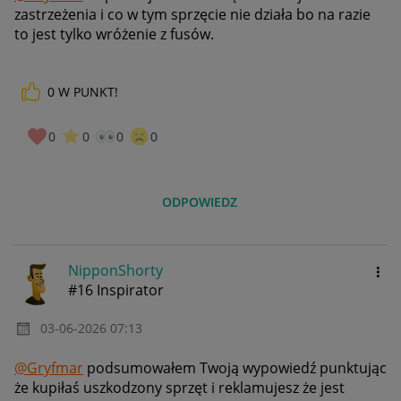
zastrzeżenia i co w tym sprzęcie nie działa bo na razie
to jest tylko wróżenie z fusów.
0
W PUNKT!
0
0
0
0
ODPOWIEDZ
NipponShorty
#16 Inspirator
‎03-06-2026
07:13
@Gryfmar
podsumowałem Twoją wypowiedź punktując
że kupiłaś uszkodzony sprzęt i reklamujesz że jest