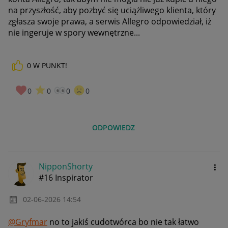
na przyszłość, aby pozbyć się uciążliwego klienta, który
zgłasza swoje prawa, a serwis Allegro odpowiedział, iż
nie ingeruje w spory wewnętrzne...
0
W PUNKT!
0
0
0
0
ODPOWIEDZ
NipponShorty
#16 Inspirator
‎02-06-2026
14:54
@Gryfmar
no to jakiś cudotwórca bo nie tak łatwo