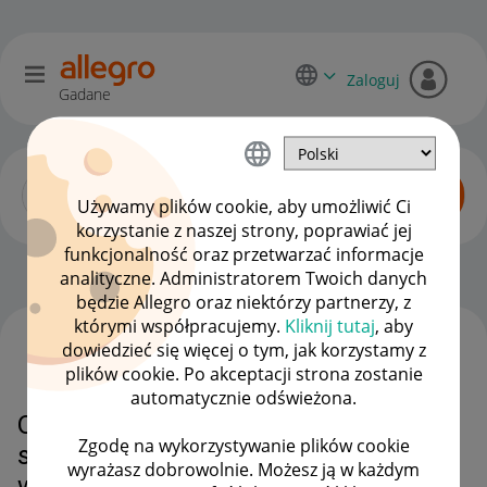
Zaloguj
Gadane
Używamy plików cookie, aby umożliwić Ci
korzystanie z naszej strony, poprawiać jej
funkcjonalność oraz przetwarzać informacje
Dyskusje kupujących
OPCJE
analityczne. Administratorem Twoich danych
będzie Allegro oraz niektórzy partnerzy, z
którymi współpracujemy.
Kliknij tutaj
, aby
dowiedzieć się więcej o tym, jak korzystamy z
WSZYSTKIE TEMATY
plików cookie. Po akceptacji strona zostanie
automatycznie odświeżona.
Odrzucenie reklamacji przez
Zgodę na wykorzystywanie plików cookie
sprzedającego oraz odmowa
wyrażasz dobrowolnie. Możesz ją w każdym
wsparcia przez Allegro