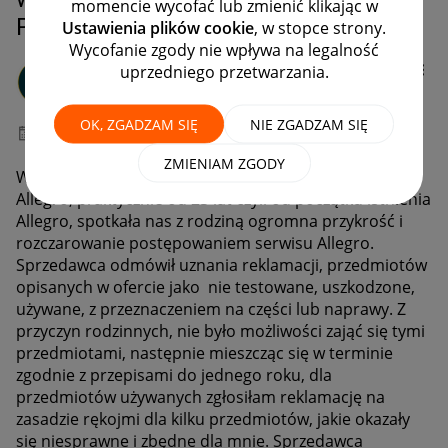
momencie wycofać lub zmienić klikając w
Prog.Ochrony Kupujących
Ustawienia plików cookie
, w stopce strony.
Wycofanie zgody nie wpływa na legalność
Gryfmar
uprzedniego przetwarzania.
#7 Wielbiciel
OK, ZGADZAM SIĘ
NIE ZGADZAM SIĘ
‎02-06-2026
14:36
ZMIENIAM ZGODY
Witam wszystkich, po latach korzystania z serwisu
Allegro, praktycznie od 23 lat czyli od początku istnienia
Allegro, spotkała nas z rodziną ogromna przykrość i
rozczarowanie postępowaniem serwisu Allegro.
Sprzedawca odmówił uznania reklamacji, przedmiotów
opisanych w ofercie jako nie testowane, uszkodzone,
używane, z przeznaczeniem na części lub naprawy. Z
przyczyn rodzinnych, nie było możliwości zająć się tymi
przedmiotami, następnie mieszcząc się w terminie
zgodnie z przepisami do jednego roku, dla
przedmiotów używanych zgłosiłam reklamację na
zasadzie rękojmi dla kilku przedmiotów, jakie okazały
się niesprawne i zbędne dla mnie. Sprzedawca