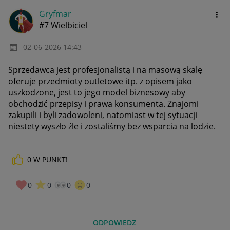
Gryfmar
#7 Wielbiciel
‎02-06-2026
14:43
Sprzedawca jest profesjonalistą i na masową skalę
oferuje przedmioty outletowe itp. z opisem jako
uszkodzone, jest to jego model biznesowy aby
obchodzić przepisy i prawa konsumenta. Znajomi
zakupili i byli zadowoleni, natomiast w tej sytuacji
niestety wyszło źle i zostaliśmy bez wsparcia na lodzie.
0
W PUNKT!
0
0
0
0
ODPOWIEDZ