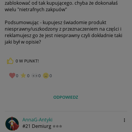
zablokować od tak kupującego. chyba że dokonałaś
wielu "nietrafnych zakpuów"
Podsumowując - kupujesz świadomie produkt
niesprawny/uszkodzony z przeznaczeniem na części i
reklamujesz go że jest niesprawny czyli dokładnie taki
jaki był w opisie?
0
W PUNKT!
0
0
0
0
ODPOWIEDZ
AnnaG-Antyki
#21 Demiurg ⭐⭐⭐