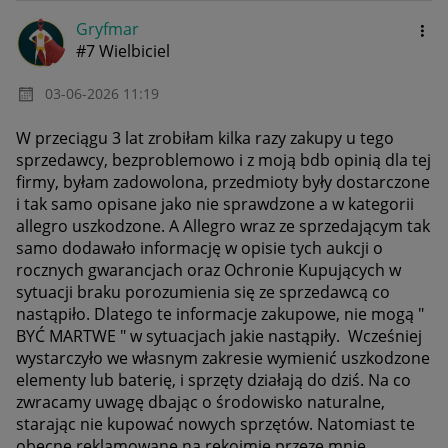
Gryfmar
#7 Wielbiciel
‎03-06-2026
11:19
W przeciągu 3 lat zrobiłam kilka razy zakupy u tego
sprzedawcy, bezproblemowo i z moją bdb opinią dla tej
firmy, byłam zadowolona, przedmioty były dostarczone
i tak samo opisane jako nie sprawdzone a w kategorii
allegro uszkodzone. A Allegro wraz ze sprzedającym tak
samo dodawało informację w opisie tych aukcji o
rocznych gwarancjach oraz Ochronie Kupujących w
sytuacji braku porozumienia się ze sprzedawcą co
nastąpiło. Dlatego te informacje zakupowe, nie mogą "
BYĆ MARTWE " w sytuacjach jakie nastąpiły. Wcześniej
wystarczyło we własnym zakresie wymienić uszkodzone
elementy lub baterię, i sprzęty działają do dziś. Na co
zwracamy uwagę dbając o środowisko naturalne,
starając nie kupować nowych sprzętów. Natomiast te
obecne reklamowane na rękojmie przeze mnie