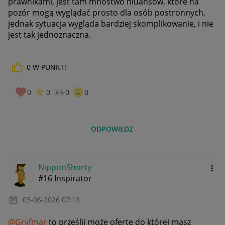
prawnikami, jest tam mnóstwo niuansów, które na
pozór mogą wyglądać prosto dla osób postronnych,
jednak sytuacja wygląda bardziej skomplikowanie, i nie
jest tak jednoznaczna.
0
W PUNKT!
0
0
0
0
ODPOWIEDZ
NipponShorty
#16 Inspirator
‎03-06-2026
07:13
@Gryfmar
to prześlij może ofertę do której masz