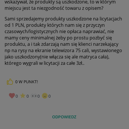
wskazywał, że produkty są uszkodzone, to w którym
miejscu jest ta niezgodność towaru z opisem?
Sami sprzedajemy produkty uszkodzone na licytacjach
od 1 PLN, produkty których nam się z przyczyn
czasowych/logistycznych nie opłaca naprawiać, nie
mamy ceny minimalnej żeby po prostu pozbyć się
produktu, a i tak zdarzają nam się klienci narzekający
np na rysy na ekranie telewizora 75 cali, wystawionego
jako uszkodzony(nie włącza się ale matryca cała),
którego wygrali w licytacji za całe 3zł..
0
W PUNKT!
0
0
0
0
ODPOWIEDZ