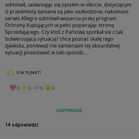
odmówił, zasłaniając się opisem w ofercie, dotyczącym
iż przedmioty opisane są jako uszkodzone, natomiast
serwis Allegro odmówił wsparcia przez program
Ochrony Kupujących w pełni popierając stronę
Sprzedającego. Czy ktoś z Państwa spotkał się z tak
bulwersującą sytuacją? chcę poznać skalę tego
zjawiska, ponieważ nie zamierzam tej absurdalnej
sytuacji pozostawić w taki sposób...
0
W PUNKT!
0
0
0
0
ODPOWIEDZ
14 odpowiedzi