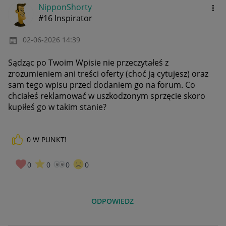
NipponShorty
#16 Inspirator
‎02-06-2026
14:39
Sądząc po Twoim Wpisie nie przeczytałeś z
zrozumieniem ani treści oferty (choć ją cytujesz) oraz
sam tego wpisu przed dodaniem go na forum. Co
chciałeś reklamować w uszkodzonym sprzęcie skoro
kupiłeś go w takim stanie?
0
W PUNKT!
0
0
0
0
ODPOWIEDZ