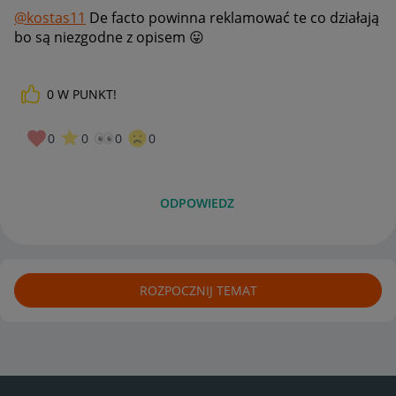
@kostas11
De facto powinna reklamować te co działają
bo są niezgodne z opisem
😛
0
W PUNKT!
0
0
0
0
ODPOWIEDZ
ROZPOCZNIJ TEMAT