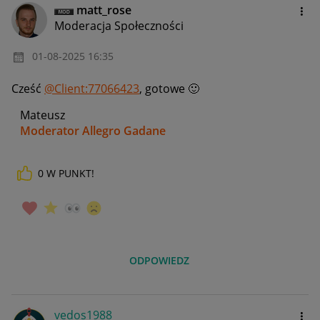
matt_rose
Moderacja Społeczności
‎01-08-2025
16:35
Cześć
@Client:77066423
, gotowe
🙂
Mateusz
Moderator Allegro Gadane
0
W PUNKT!
ODPOWIEDZ
vedos1988