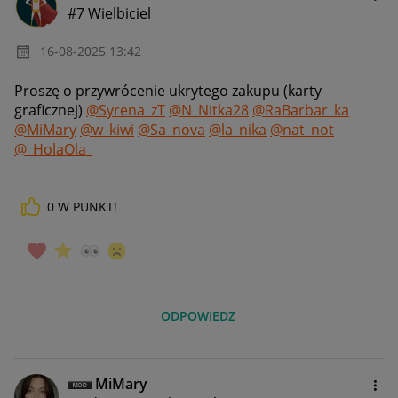
#7 Wielbiciel
‎16-08-2025
13:42
Proszę o przywrócenie ukrytego zakupu (karty
graficznej)
@Syrena_zT
@N_Nitka28
@RaBarbar_ka
@MiMary
@w_kiwi
@Sa_nova
@la_nika
@nat_not
@_HolaOla_
0
W PUNKT!
ODPOWIEDZ
MiMary