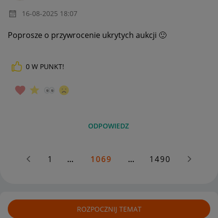
‎16-08-2025
18:07
Poprosze o przywrocenie ukrytych aukcji
🙂
0
W PUNKT!
ODPOWIEDZ
1
…
1069
…
1490
ROZPOCZNIJ TEMAT