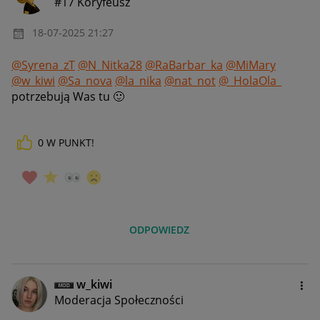
#17 Koryfeusz
‎18-07-2025
21:27
@Syrena_zT
@N_Nitka28
@RaBarbar_ka
@MiMary
@w_kiwi
@Sa_nova
@la_nika
@nat_not
@_HolaOla_
potrzebują Was tu
🙂
0
W PUNKT!
ODPOWIEDZ
w_kiwi
Moderacja Społeczności