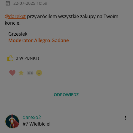
‎22-07-2025
10:59
@darekxt
przywróciłem wszystkie zakupy na Twoim
koncie.
Grzesiek
Moderator Allegro Gadane
0
W PUNKT!
ODPOWIEDZ
darexo2
#7 Wielbiciel