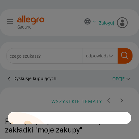
Zaloguj
Gadane
Dyskusje kupujących
OPCJE
WSZYSTKIE TEMATY
Proszę o przywrócenie zakupu do
zakładki "moje zakupy"