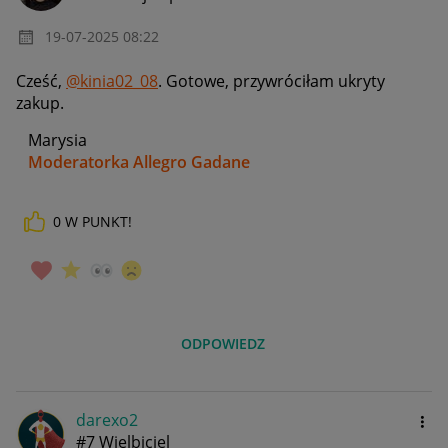
‎19-07-2025
08:22
Cześć,
@kinia02_08
. Gotowe, przywróciłam ukryty
zakup.
Marysia
Moderatorka Allegro Gadane
0
W PUNKT!
ODPOWIEDZ
darexo2
#7 Wielbiciel