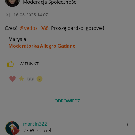
Moderacja Społeczności
‎16-08-2025
14:07
Cześć,
@vedos1988
. Proszę bardzo, gotowe!
Marysia
Moderatorka Allegro Gadane
1
W PUNKT!
ODPOWIEDZ
marcin322
#7 Wielbiciel