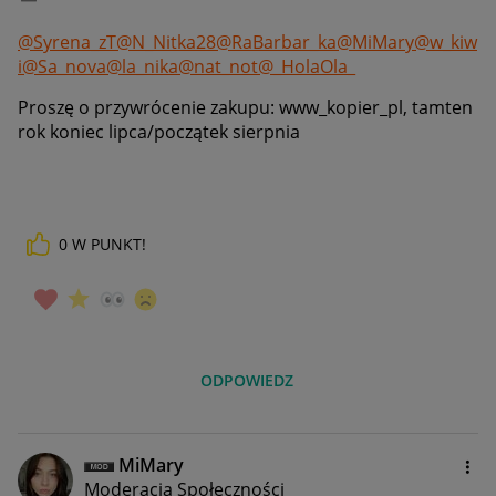
@Syrena_zT
@N_Nitka28
@RaBarbar_ka
@MiMary
@w_kiw
i
@Sa_nova
@la_nika
@nat_not
@_HolaOla_
Proszę o przywrócenie zakupu: www_kopier_pl, tamten
rok koniec lipca/początek sierpnia
0
W PUNKT!
ODPOWIEDZ
MiMary
Moderacja Społeczności