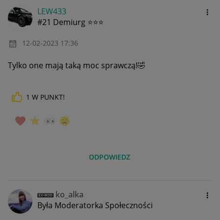
LEW433
#21 Demiurg ⭐⭐⭐
‎12-02-2023
17:36
Tylko one mają taką moc sprawczą!
🤣
1
W PUNKT!
ODPOWIEDZ
ko_alka
Była Moderatorka Społeczności