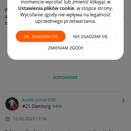
momencie wycofać lub zmienić klikając w
Ustawienia plików cookie
, w stopce strony.
Witam potrzebuje cofnąć do zakładki kupione jedna
Wycofanie zgody nie wpływa na legalność
aukcje z dnia 1.02.2023. Aukcja dotyczy zasłon da się to
uprzedniego przetwarzania.
zrobić ?
OK, ZGADZAM SIĘ
NIE ZGADZAM SIĘ
0
W PUNKT!
ZMIENIAM ZGODY
0
0
0
0
ODPOWIEDZ
kolekcjoner608
#21 Demiurg ⭐⭐⭐
‎12-02-2023
17:34