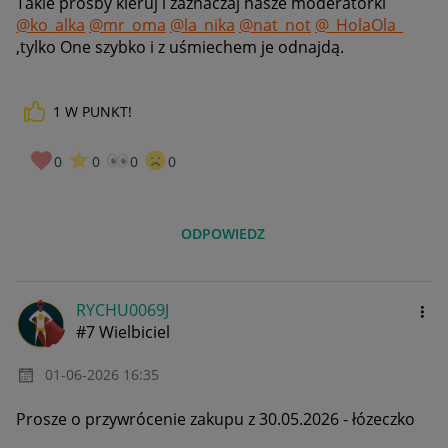
Takie prośby kieruj i zaznaczaj nasze moderatorki
@ko_alka
@mr_oma
@la_nika
@nat_not
@_HolaOla_
,tylko One szybko i z uśmiechem je odnajdą.
1
W PUNKT!
0
0
0
0
ODPOWIEDZ
RYCHU0069J
#7 Wielbiciel
‎01-06-2026
16:35
Prosze o przywrócenie zakupu z 30.05.2026 - łózeczko