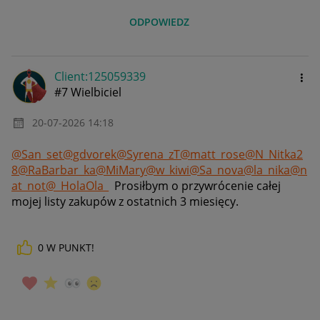
ODPOWIEDZ
Client:12505933
9
#7 Wielbiciel
‎20-07-2026
14:18
@San_set
@gdvorek
@Syrena_zT
@matt_rose
@N_Nitka2
8
@RaBarbar_ka
@MiMary
@w_kiwi
@Sa_nova
@la_nika
@n
at_not
@_HolaOla_
Prosiłbym o przywrócenie całej
mojej listy zakupów z ostatnich 3 miesięcy.
0
W PUNKT!