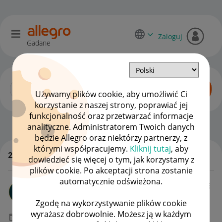
Zaloguj
Gadane
Używamy plików cookie, aby umożliwić Ci
korzystanie z naszej strony, poprawiać jej
funkcjonalność oraz przetwarzać informacje
Dyskusje kupujących
OPCJE
analityczne. Administratorem Twoich danych
będzie Allegro oraz niektórzy partnerzy, z
którymi współpracujemy.
Kliknij tutaj
, aby
29 815 odpowiedzi
dowiedzieć się więcej o tym, jak korzystamy z
WSZYSTKIE TEMATY
plików cookie. Po akceptacji strona zostanie
automatycznie odświeżona.
Olszak86
#7 Wielbiciel
Zgodę na wykorzystywanie plików cookie
wyrażasz dobrowolnie. Możesz ją w każdym
‎06-02-2023
17:15