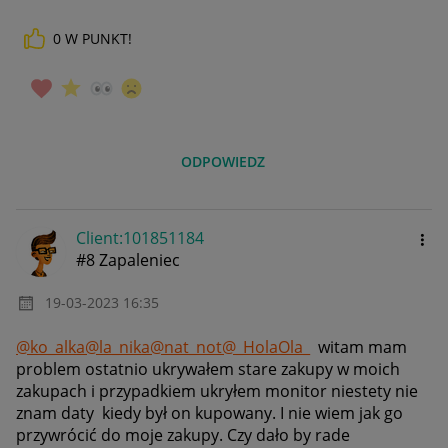
0
W PUNKT!
ODPOWIEDZ
Client:10185118
4
#8 Zapaleniec
‎19-03-2023
16:35
@ko_alka
@la_nika
@nat_not
@_HolaOla_
witam mam
problem ostatnio ukrywałem stare zakupy w moich
zakupach i przypadkiem ukryłem monitor niestety nie
znam daty kiedy był on kupowany. I nie wiem jak go
przywrócić do moje zakupy. Czy dało by rade