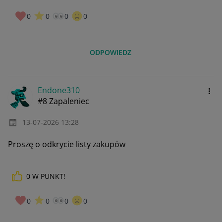
0
0
0
0
ODPOWIEDZ
Endone310
#8 Zapaleniec
‎13-07-2026
13:28
Proszę o odkrycie listy zakupów
0
W PUNKT!
0
0
0
0