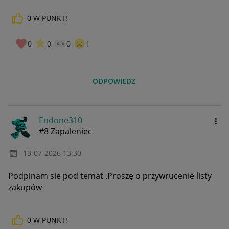
0
W PUNKT!
0
0
0
1
ODPOWIEDZ
Endone310
#8 Zapaleniec
‎13-07-2026
13:30
Podpinam sie pod temat .Proszę o przywrucenie listy
zakupów
0
W PUNKT!