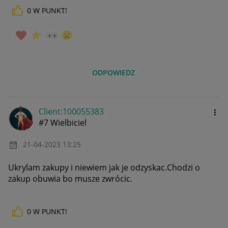
0
W PUNKT!
ODPOWIEDZ
Client:10005538
3
#7 Wielbiciel
‎21-04-2023
13:25
Ukrylam zakupy i niewiem jak je odzyskac.Chodzi o
zakup obuwia bo musze zwrócic.
0
W PUNKT!