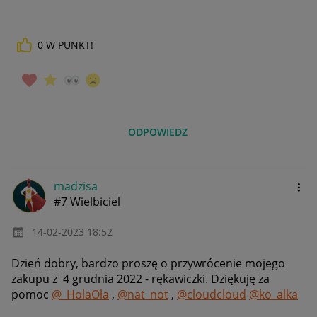
0
W PUNKT!
ODPOWIEDZ
madzisa
#7 Wielbiciel
‎14-02-2023
18:52
Dzień dobry, bardzo proszę o przywrócenie mojego
zakupu z
4 grudnia 2022 - rękawiczki. Dziękuję za
pomoc
@_HolaOla
,
@nat_not
,
@cloudcloud
@ko_alka