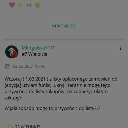
ODPOWIEDZ
MRogulska3110
#7 Wielbiciel
‎02-03-2021
18:45
Wczoraj ( 1.03.2021 ) z listy opłaconego zamówień od
[edycja] użyłam funkcji ukryj i teraz nie mogę tego
przywrócić do listy zakupów. J
ak zobaczyc ukryte
zakupy?
W jaki sposób mogę to przywrócić do listy???
76
W PUNKT!