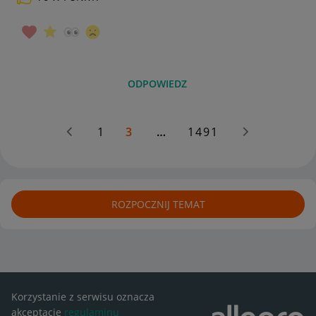
ODPOWIEDZ
1
3
…
1491
ROZPOCZNIJ TEMAT
Korzystanie z serwisu oznacza
akceptację
regulaminu