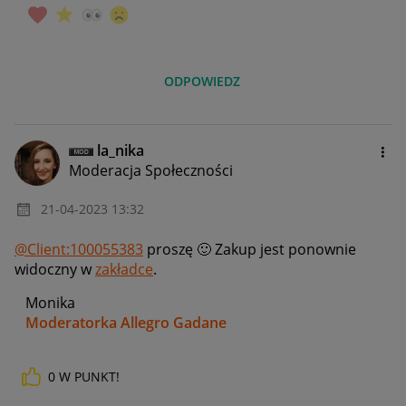
ODPOWIEDZ
la_nika
Moderacja Społeczności
‎21-04-2023
13:32
@Client:100055383
proszę
🙂
Zakup jest ponownie
widoczny w
zakładce
.
Monika
Moderatorka Allegro Gadane
0
W PUNKT!