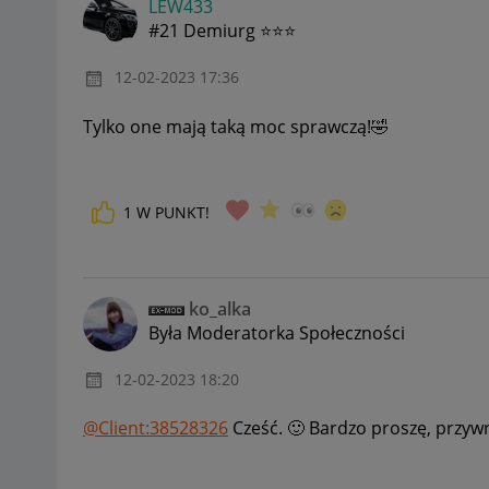
LEW433
#21 Demiurg ⭐⭐⭐
‎12-02-2023
17:36
Tylko one mają taką moc sprawczą!
🤣
1
W PUNKT!
ko_alka
Była Moderatorka Społeczności
‎12-02-2023
18:20
@Client:38528326
Cześć.
🙂
Bardzo proszę, przy