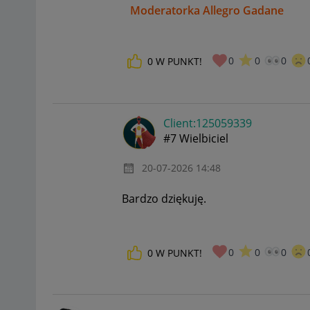
Moderatorka Allegro Gadane
0
0
0
0
W PUNKT!
Client:12505933
9
#7 Wielbiciel
‎20-07-2026
14:48
Bardzo dziękuję.
0
0
0
0
W PUNKT!