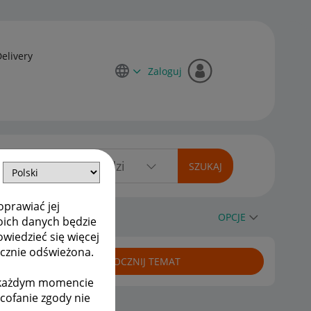
Delivery
Zaloguj
oprawiać jej
OPCJE
oich danych będzie
owiedzieć się więcej
ycznie odświeżona.
ROZPOCZNIJ TEMAT
w każdym momencie
ycofanie zgody nie