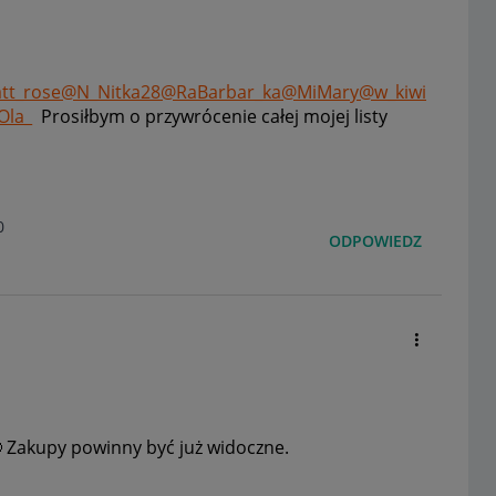
tt_rose
@N_Nitka28
@RaBarbar_ka
@MiMary
@w_kiwi
Ola_
Prosiłbym o przywrócenie całej mojej listy
0
ODPOWIEDZ

Zakupy powinny być już widoczne.