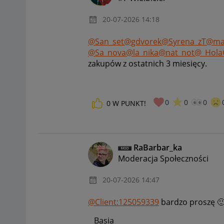
‎20-07-2026
14:18
@San_set
@gdvorek
@Syrena_zT
@ma
@Sa_nova
@la_nika
@nat_not
@_Hola
zakupów z ostatnich 3 miesięcy.
0
0
0
0
W PUNKT!
RaBarbar_ka
Moderacja Społeczności
‎20-07-2026
14:47
@Client:125059339
bardzo proszę

Basia