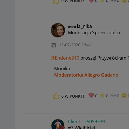
0
0
0
0
W PUNKT!
la_nika
Moderacja Społeczności
‎13-07-2026
13:41
@Endone310
proszę! Przywróciłam 
Monika
Moderatorka Allegro Gadane
0
0
0
0
W PUNKT!
Client:12505933
9
#7 Wielbiciel