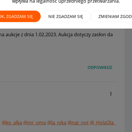
wpływa na legalność uprzedniego przetwarzania.
OK, ZGADZAM SIĘ
NIE ZGADZAM SIĘ
ZMIENIAM ZGOD
a aukcje z dnia 1.02.2023. Aukcja dotyczy zasłon da
ODPOWIEDZ
i
@ko_alka
@mr_oma
@la_nika
@nat_not
@_HolaOla_