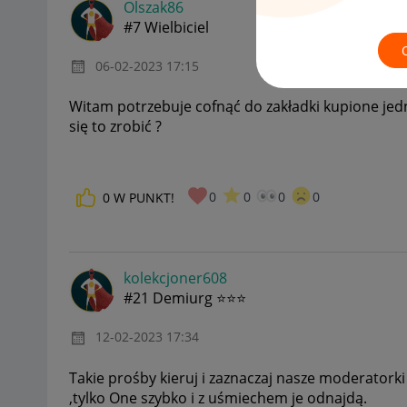
Olszak86
#7 Wielbiciel
‎06-02-2023
17:15
Witam potrzebuje cofnąć do zakładki kupione jedn
się to zrobić ?
0
0
0
0
0
W PUNKT!
kolekcjoner608
#21 Demiurg ⭐⭐⭐
‎12-02-2023
17:34
Takie prośby kieruj i zaznaczaj nasze moderatork
,tylko One szybko i z uśmiechem je odnajdą.