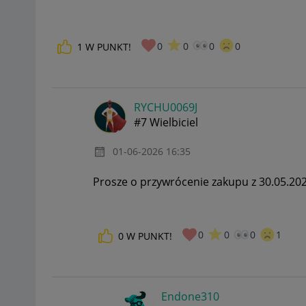
0
0
0
0
1
W PUNKT!
RYCHU0069J
#7 Wielbiciel
‎01-06-2026
16:35
Prosze o przywrócenie zakupu z 30.05.202
0
0
0
1
0
W PUNKT!
Endone310