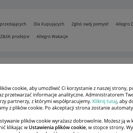
Sprzedających
Dla Kupujących
Zgłoś swój pomysł!
Allegro 
CZ&SK prodejce
Allegro Wakacje
ków cookie, aby umożliwić Ci korzystanie z naszej strony, p
Odp.: Proszę o przywrócenie zakupu do zakładki "moje zakupy"
az przetwarzać informacje analityczne. Administratorem Tw
órzy partnerzy, z którymi współpracujemy.
Kliknij tutaj
, aby d
tamy z plików cookie. Po akceptacji strona zostanie automat
 TEMATÓW
POPRZEDNIA
NASTĘPNA
stywanie plików cookie wyrażasz dobrowolnie. Możesz ją 
ić klikając w
Ustawienia plików cookie
, w stopce strony. W