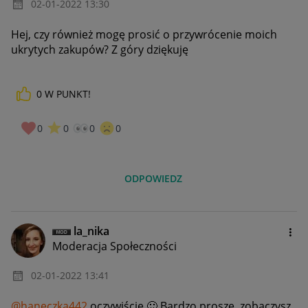
‎02-01-2022
13:30
Hej, czy również mogę prosić o przywrócenie moich
ukrytych zakupów? Z góry dziękuję
0
W PUNKT!
0
0
0
0
ODPOWIEDZ
la_nika
Moderacja Społeczności
‎02-01-2022
13:41
@haneczka442
oczywiście
🙂
Bardzo proszę, zobaczysz