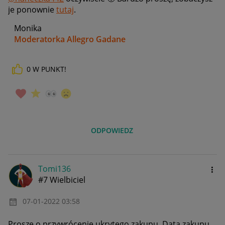
je ponownie
tutaj
.
Monika
Moderatorka Allegro Gadane
0
W PUNKT!
ODPOWIEDZ
Tomi136
#7 Wielbiciel
‎07-01-2022
03:58
Proszę o przywrócenie ukrytego zakupu. Data zakupu