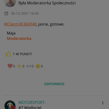
Była Moderatorka Społeczności
‎30-12-2021
16:43
@Client:45366948
, jasne, gotowe.
Maja
Moderatorka
1
W PUNKT!
_____________
Daj znać, co myślisz o Allegro Gadane i wypełnij ankietę!
🙂
0
0
0
0
ODPOWIEDZ
MOTORSPORT-
#7 Wielbiciel