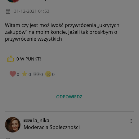
‎31-12-2021
01:53
Witam czy jest możliwość przywrócenia „ukrytych
zakupów” na moim koncie. Jeżeli tak prosiłbym o
przywrócenie wszystkich
0
W PUNKT!
0
0
0
0
ODPOWIEDZ
la_nika
Moderacja Społeczności