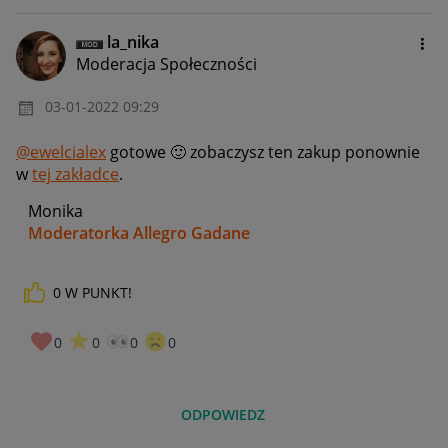
la_nika
Moderacja Społeczności
‎03-01-2022
09:29
@ewelcialex
gotowe
🙂
zobaczysz ten zakup ponownie
w
tej zakładce
.
Monika
Moderatorka Allegro Gadane
0
W PUNKT!
0
0
0
0
ODPOWIEDZ