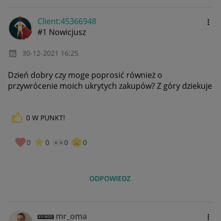
Client:45366948
#1 Nowicjusz
‎30-12-2021
16:25
Dzień dobry czy moge poprosić również o
przywrócenie moich ukrytych zakupów? Z góry dziekuje
0
W PUNKT!
0
0
0
0
ODPOWIEDZ
mr_oma