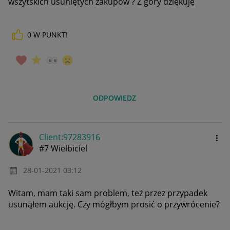
wszytskich usuniętych zakupów ? Z góry dziękuję
0
W PUNKT!
ODPOWIEDZ
Client:97283916
#7 Wielbiciel
‎28-01-2021
03:12
Witam, mam taki sam problem, też przez przypadek
usunąłem aukcję. Czy mógłbym prosić o przywrócenie?