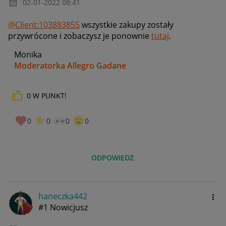
‎02-01-2022
08:41
@Client:103883855
wszystkie zakupy zostały
przywrócone i zobaczysz je ponownie
tutaj
.
Monika
Moderatorka Allegro Gadane
0
W PUNKT!
0
0
0
0
ODPOWIEDZ
haneczka442
#1 Nowicjusz