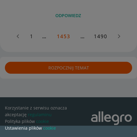
ODPOWIEDZ
1
…
1453
…
1490
ROZPOCZNIJ TEMAT
Korzystanie z serwisu oznacza
akceptację
regulaminu
Polityka plików
cookie
Ustawienia plików
cookie