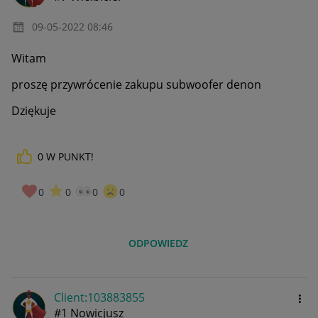
‎09-05-2022
08:46
Witam
proszę przywrócenie zakupu subwoofer denon
Dziękuje
0
W PUNKT!
0
0
0
0
ODPOWIEDZ
Client:10388385
5
#1 Nowicjusz