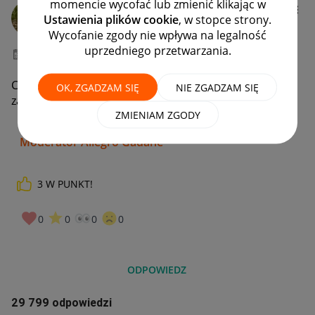
momencie wycofać lub zmienić klikając w
gdvorek
Ustawienia plików cookie
, w stopce strony.
Moderacja Społeczności
Wycofanie zgody nie wpływa na legalność
uprzedniego przetwarzania.
‎19-01-2026
08:07
Cześć! W tym wątku możesz poprosić o przywrócenie
OK, ZGADZAM SIĘ
NIE ZGADZAM SIĘ
zakupu do zakładki „Moje zakupy”.
ZMIENIAM ZGODY
Grzesiek
Moderator Allegro Gadane
3
W PUNKT!
0
0
0
0
ODPOWIEDZ
29 799 odpowiedzi