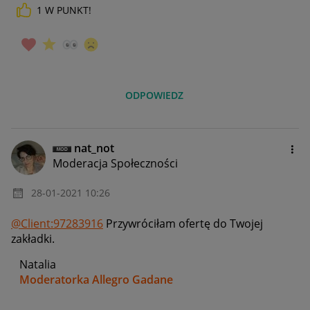
1
W PUNKT!
ODPOWIEDZ
nat_not
Moderacja Społeczności
‎28-01-2021
10:26
@Client:97283916
Przywróciłam ofertę do Twojej
zakładki.
Natalia
Moderatorka Allegro Gadane