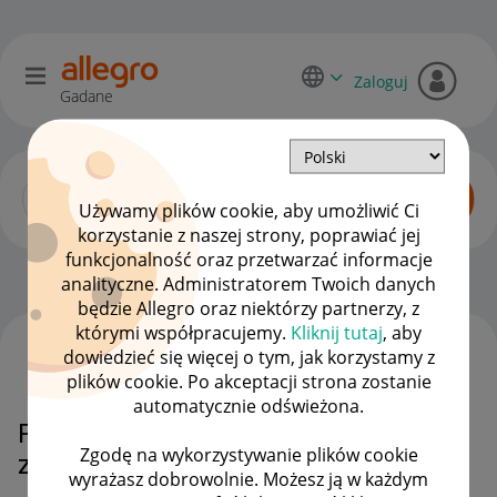
Zaloguj
Gadane
Używamy plików cookie, aby umożliwić Ci
korzystanie z naszej strony, poprawiać jej
funkcjonalność oraz przetwarzać informacje
Dyskusje kupujących
OPCJE
analityczne. Administratorem Twoich danych
będzie Allegro oraz niektórzy partnerzy, z
którymi współpracujemy.
Kliknij tutaj
, aby
dowiedzieć się więcej o tym, jak korzystamy z
WSZYSTKIE TEMATY
plików cookie. Po akceptacji strona zostanie
automatycznie odświeżona.
Proszę o przywrócenie zakupu do
Zgodę na wykorzystywanie plików cookie
zakładki "moje zakupy"
wyrażasz dobrowolnie. Możesz ją w każdym