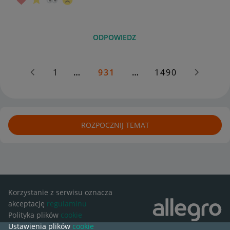
ODPOWIEDZ
1
…
931
…
1490
ROZPOCZNIJ TEMAT
Korzystanie z serwisu oznacza
akceptację
regulaminu
Polityka plików
cookie
Ustawienia plików
cookie