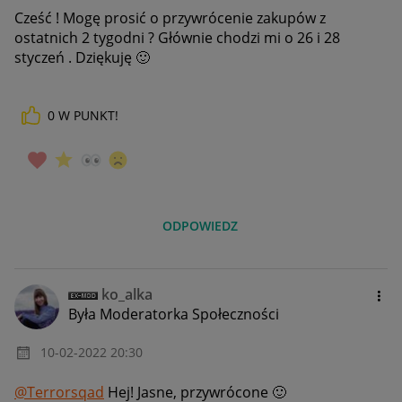
Cześć ! Mogę prosić o przywrócenie zakupów z
ostatnich 2 tygodni ? Głównie chodzi mi o 26 i 28
styczeń . Dziękuję
🙂
0
W PUNKT!
ODPOWIEDZ
ko_alka
Była Moderatorka Społeczności
‎10-02-2022
20:30
@Terrorsqad
Hej! Jasne, przywrócone
🙂