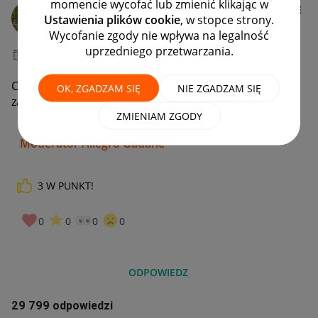
momencie wycofać lub zmienić klikając w
gdvorek
Ustawienia plików cookie
, w stopce strony.
Moderacja Społeczności
Wycofanie zgody nie wpływa na legalność
uprzedniego przetwarzania.
‎19-01-2026
08:07
Cześć! W tym wątku możesz poprosić o przywrócenie
OK, ZGADZAM SIĘ
NIE ZGADZAM SIĘ
zakupu do zakładki „Moje zakupy”.
ZMIENIAM ZGODY
Grzesiek
Moderator Allegro Gadane
3
W PUNKT!
0
0
0
0
ODPOWIEDZ
29 799 odpowiedzi