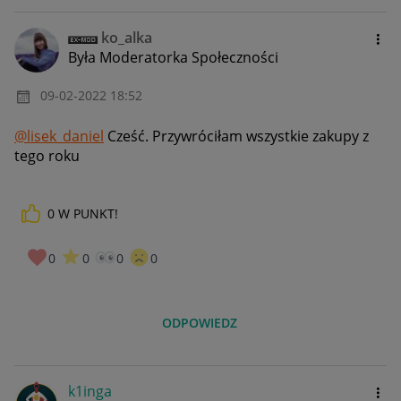
ko_alka
Była Moderatorka Społeczności
‎09-02-2022
18:52
@lisek_daniel
Cześć. Przywróciłam wszystkie zakupy z
tego roku
0
W PUNKT!
0
0
0
0
ODPOWIEDZ
k1inga