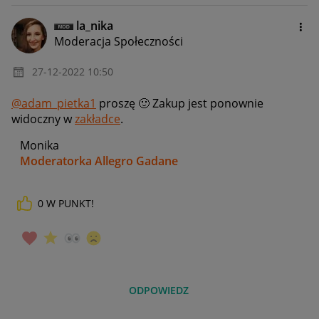
la_nika
Moderacja Społeczności
‎27-12-2022
10:50
@adam_pietka1
proszę
🙂
Zakup jest ponownie
widoczny w
zakładce
.
Monika
Moderatorka Allegro Gadane
0
W PUNKT!
ODPOWIEDZ