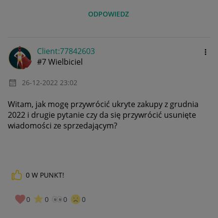
ODPOWIEDZ
Client:77842603
#7 Wielbiciel
‎26-12-2022
23:02
Witam, jak mogę przywrócić ukryte zakupy z grudnia
2022 i drugie pytanie czy da się przywrócić usunięte
wiadomości ze sprzedającym?
0
W PUNKT!
0
0
0
0