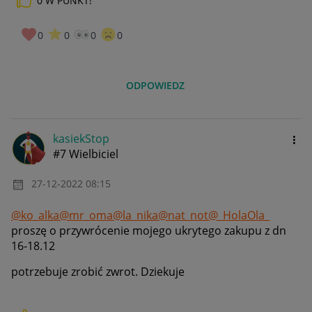
0
W PUNKT!
0
0
0
0
ODPOWIEDZ
kasiekStop
#7 Wielbiciel
‎27-12-2022
08:15
@ko_alka
@mr_oma
@la_nika
@nat_not
@_HolaOla_
proszę o przywrócenie mojego ukrytego zakupu z dn
16-18.12
potrzebuje zrobić zwrot. Dziekuje