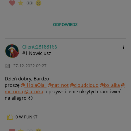
ODPOWIEDZ
Client:28188166
#1 Nowicjusz
‎27-12-2022
09:27
Dzień dobry, Bardzo
proszę
@_HolaOla_
@nat_not
@cloudcloud
@ko_alka
@
mr_oma
@la_nika
o
przywrócenie ukrytych zamówień
na allegro
🙂
0
W PUNKT!