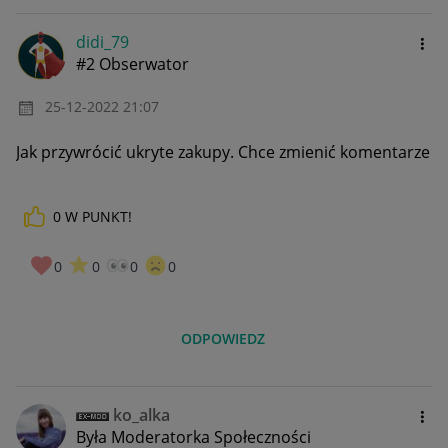
didi_79
#2 Obserwator
‎25-12-2022
21:07
Jak przywrócić ukryte zakupy. Chce zmienić komentarze
0
W PUNKT!
0
0
0
0
ODPOWIEDZ
ko_alka
Była Moderatorka Społeczności