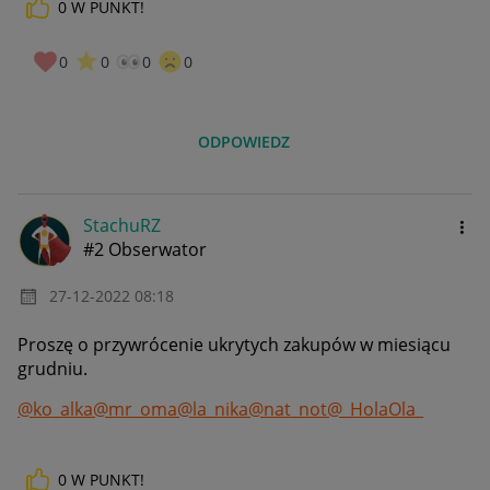
0
W PUNKT!
0
0
0
0
ODPOWIEDZ
StachuRZ
#2 Obserwator
‎27-12-2022
08:18
Proszę o przywrócenie ukrytych zakupów w miesiącu
grudniu.
@ko_alka
@mr_oma
@la_nika
@nat_not
@_HolaOla_
0
W PUNKT!