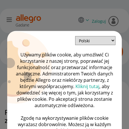
Zaloguj
Gadane
Używamy plików cookie, aby umożliwić Ci
korzystanie z naszej strony, poprawiać jej
funkcjonalność oraz przetwarzać informacje
Dyskusje kupujących
OPCJE
analityczne. Administratorem Twoich danych
będzie Allegro oraz niektórzy partnerzy, z
którymi współpracujemy.
Kliknij tutaj
, aby
dowiedzieć się więcej o tym, jak korzystamy z
WSZYSTKIE TEMATY
plików cookie. Po akceptacji strona zostanie
automatycznie odświeżona.
Proszę o przywrócenie zakupu do
Zgodę na wykorzystywanie plików cookie
zakładki "moje zakupy"
wyrażasz dobrowolnie. Możesz ją w każdym