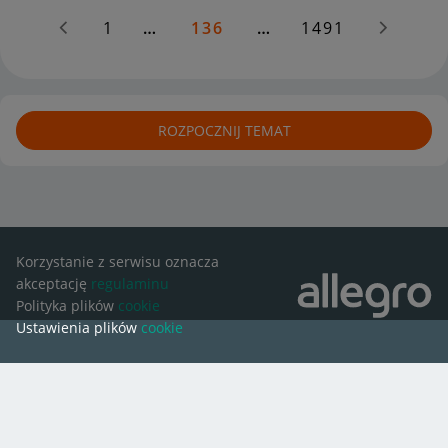
1
…
136
…
1491
ROZPOCZNIJ TEMAT
Korzystanie z serwisu oznacza
akceptację
regulaminu
Polityka plików
cookie
Ustawienia plików
cookie