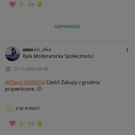
ODPOWIEDZ
ko_alka
Była Moderatorka Społeczności
‎27-12-2022
09:38
@Client:39492034
Cześć! Zakupy z grudnia
przywrócone.
🙂
0
W PUNKT!