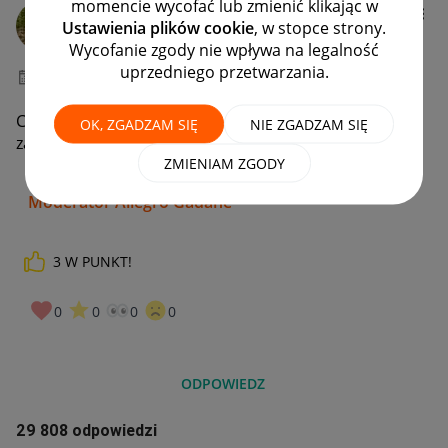
momencie wycofać lub zmienić klikając w
gdvorek
Ustawienia plików cookie
, w stopce strony.
Moderacja Społeczności
Wycofanie zgody nie wpływa na legalność
uprzedniego przetwarzania.
‎19-01-2026
08:07
Cześć! W tym wątku możesz poprosić o przywrócenie
OK, ZGADZAM SIĘ
NIE ZGADZAM SIĘ
zakupu do zakładki „Moje zakupy”.
ZMIENIAM ZGODY
Grzesiek
Moderator Allegro Gadane
3
W PUNKT!
0
0
0
0
ODPOWIEDZ
29 808 odpowiedzi