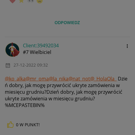
ODPOWIEDZ
Client:39492034
#7 Wielbiciel
‎27-12-2022
09:32
@ko_alka
@mr_oma
@la_nika
@nat_not
@_HolaOla_
Dzie
ń dobry, jak mogę przywrócić ukryte zamówienia w
miesięcu grudniu?Dzień dobry, jak mogę przywrócić
ukryte zamówienia w miesięcu grudniu?
%MCEPASTEBIN%
0
W PUNKT!