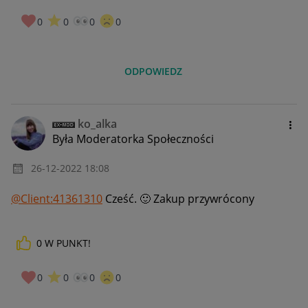
0
0
0
0
ODPOWIEDZ
ko_alka
Była Moderatorka Społeczności
‎26-12-2022
18:08
@Client:41361310
Cześć.
🙂
Zakup przywrócony
0
W PUNKT!
0
0
0
0