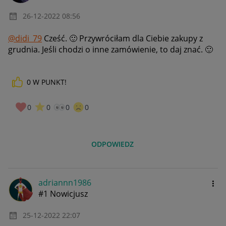
‎26-12-2022
08:56
@didi_79
Cześć.
🙂
Przywróciłam dla Ciebie zakupy z
grudnia. Jeśli chodzi o inne zamówienie, to daj znać.
🙂
0
W PUNKT!
0
0
0
0
ODPOWIEDZ
adriannn1986
#1 Nowicjusz
‎25-12-2022
22:07