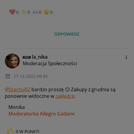
0
0
0
0
ODPOWIEDZ
la_nika
Moderacja Społeczności
‎27-12-2022
09:34
@StachuRZ
bardzo proszę
🙂
Zakupy z grudnia są
ponownie widoczne w
zakładce
.
Monika
Moderatorka Allegro Gadane
0
W PUNKT!