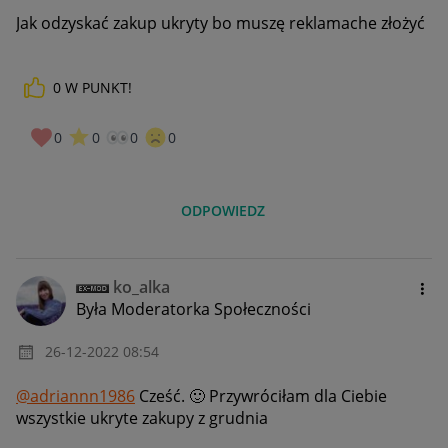
Jak odzyskać zakup ukryty bo muszę reklamache złożyć
0
W PUNKT!
0
0
0
0
ODPOWIEDZ
ko_alka
Była Moderatorka Społeczności
‎26-12-2022
08:54
@adriannn1986
Cześć.
🙂
Przywróciłam dla Ciebie
wszystkie ukryte zakupy z grudnia