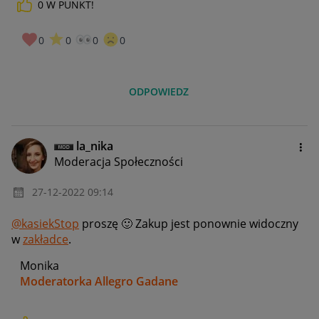
0
W PUNKT!
0
0
0
0
ODPOWIEDZ
la_nika
Moderacja Społeczności
‎27-12-2022
09:14
@kasiekStop
proszę
🙂
Zakup jest ponownie widoczny
w
zakładce
.
Monika
Moderatorka Allegro Gadane