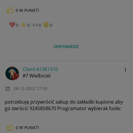
0
W PUNKT!
0
0
0
0
ODPOWIEDZ
Client:41361310
#7 Wielbiciel
‎26-12-2022
17:59
potrzebuję przywrócić zakup do zakładki kupione aby
go zwrócić 9245858670 Programator wybierak funkc
0
W PUNKT!