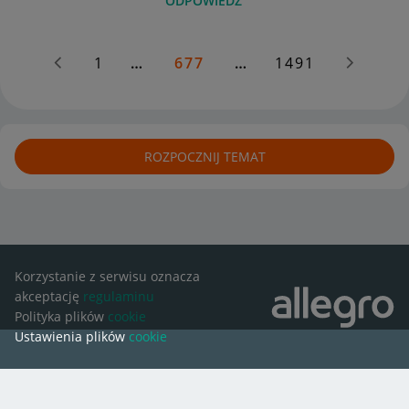
ODPOWIEDZ
1
…
677
…
1491
ROZPOCZNIJ TEMAT
Korzystanie z serwisu oznacza
akceptację
regulaminu
Polityka plików
cookie
Ustawienia plików
cookie