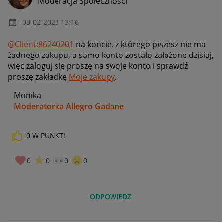
Moderacja Społeczności
‎03-02-2023
13:16
@Client:86240201
na koncie, z którego piszesz nie ma
żadnego zakupu, a samo konto zostało założone dzisiaj,
więc zaloguj się proszę na swoje konto i sprawdź
proszę zakładkę
Moje zakupy
.
Monika
Moderatorka Allegro Gadane
0
W PUNKT!
0
0
0
0
ODPOWIEDZ