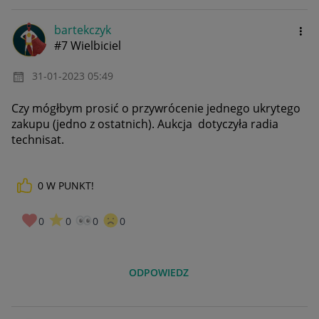
bartekczyk
#7 Wielbiciel
‎31-01-2023
05:49
Czy mógłbym prosić o przywrócenie jednego ukrytego
zakupu (jedno z ostatnich). Aukcja
dotyczyła radia
technisat.
0
W PUNKT!
0
0
0
0
ODPOWIEDZ