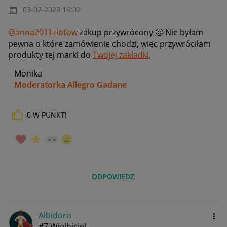
‎03-02-2023
16:02
@anna2011zlotow
zakup przywrócony
🙂
Nie byłam
pewna o które zamówienie chodzi, więc przywróciłam
produkty tej marki do
Twojej zakładki
.
Monika
Moderatorka Allegro Gadane
0
W PUNKT!
ODPOWIEDZ
Albidoro
#7 Wielbiciel