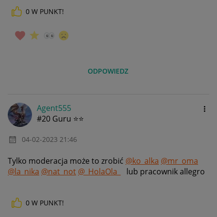
0
W PUNKT!
ODPOWIEDZ
Agent555
#20 Guru ⭐⭐
‎04-02-2023
21:46
Tylko moderacja może to zrobić
@ko_alka
@mr_oma
@la_nika
@nat_not
@_HolaOla_
lub pracownik allegro
0
W PUNKT!