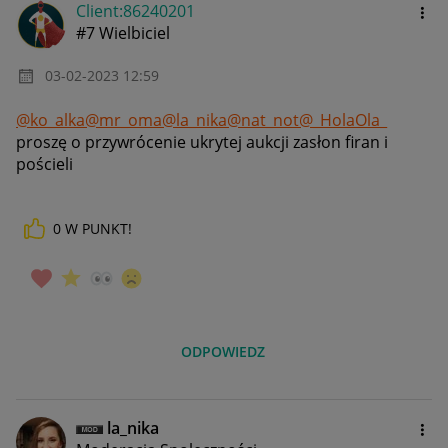
Client:86240201
#7 Wielbiciel
‎03-02-2023
12:59
@ko_alka
@mr_oma
@la_nika
@nat_not
@_HolaOla_
proszę o przywrócenie ukrytej aukcji zasłon firan i
pościeli
0
W PUNKT!
ODPOWIEDZ
la_nika