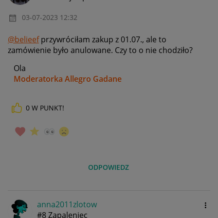
‎03-07-2023
12:32
@belieef
przywróciłam zakup z 01.07., ale to
zamówienie było anulowane. Czy to o nie chodziło?
Ola
Moderatorka Allegro Gadane
0
W PUNKT!
ODPOWIEDZ
anna2011zlotow
#8 Zapaleniec