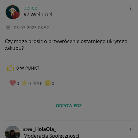
belieef
#7 Wielbiciel
‎03-07-2023
08:52
Czy mogę prosić o przywrócenie ostatniego ukrytego
zakupu?
0
W PUNKT!
0
0
0
0
ODPOWIEDZ
_HolaOla_
Moderacja Społeczności