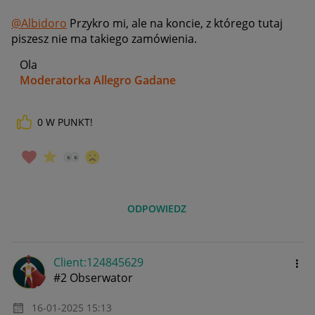
@Albidoro
Przykro mi, ale na koncie, z którego tutaj
piszesz nie ma takiego zamówienia.
Ola
Moderatorka Allegro Gadane
0
W PUNKT!
ODPOWIEDZ
Client:12484562
9
#2 Obserwator
‎16-01-2025
15:13