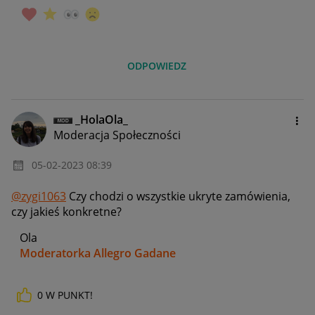
ODPOWIEDZ
_HolaOla_
Moderacja Społeczności
‎05-02-2023
08:39
@zygi1063
Czy chodzi o wszystkie ukryte zamówienia,
czy jakieś konkretne?
Ola
Moderatorka Allegro Gadane
0
W PUNKT!