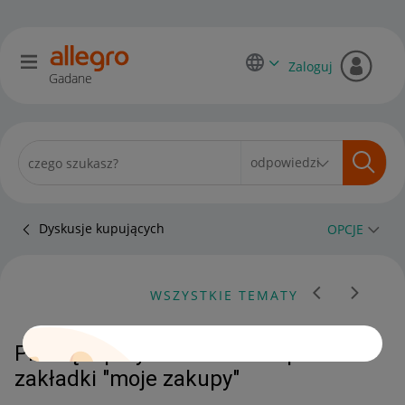
Zaloguj
Gadane
Dyskusje kupujących
OPCJE
WSZYSTKIE TEMATY
Proszę o przywrócenie zakupu do
zakładki "moje zakupy"