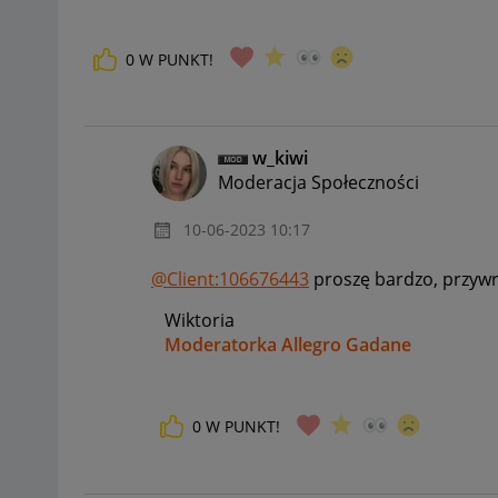
0
W PUNKT!
w_kiwi
Moderacja Społeczności
‎10-06-2023
10:17
@Client:106676443
proszę bardzo, przyw
Wiktoria
Moderatorka Allegro Gadane
0
W PUNKT!