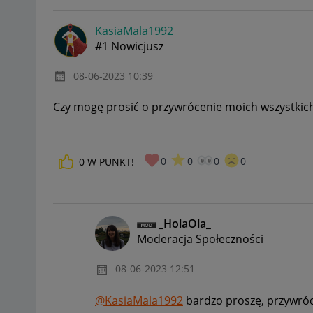
KasiaMala1992
#1 Nowicjusz
‎08-06-2023
10:39
Czy mogę prosić o przywrócenie moich wszystkich
0
0
0
0
0
W PUNKT!
_HolaOla_
Moderacja Społeczności
‎08-06-2023
12:51
@KasiaMala1992
bardzo proszę, przywróc