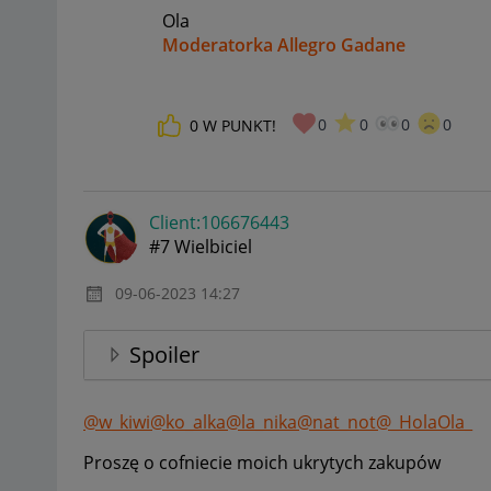
Ola
Moderatorka Allegro Gadane
0
0
0
0
0
W PUNKT!
Client:10667644
3
#7 Wielbiciel
‎09-06-2023
14:27
Spoiler
@w_kiwi
@ko_alka
@la_nika
@nat_not
@_HolaOla_
Proszę o cofniecie moich ukrytych zakupów