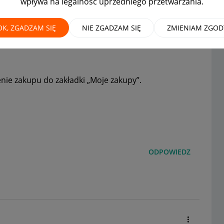
wpływa na legalność uprzedniego przetwarzania.
zakładki "moje zakupy"
OK, ZGADZAM SIĘ
NIE ZGADZAM SIĘ
ZMIENIAM ZGOD
ie zakupu do zakładki „Moje zakupy”.
ODPOWIEDZ