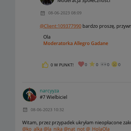
Moderacja Społeczności
‎08-06-2023
08:09
@Client:109377990
bardzo proszę, przywr
Ola
Moderatorka Allegro Gadane
0
0
0
0
0
W PUNKT!
narcyyza
#7 Wielbiciel
‎08-06-2023
10:32
Witam, przez przypadek ukryłam nieopłacone zaku
@ko_alka
@la_nika
@nat_not
@_HolaOla_