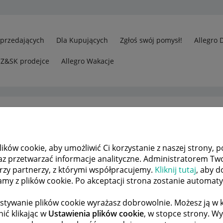
Sprzedających
Dla Kupujących
Zgłoś swój pomysł!
Allegro 
CZ&SK prodejce
Allegro Wakacje
ków cookie, aby umożliwić Ci korzystanie z naszej strony, p
Odp.: Proszę o przywrócenie zakupu do zakładki "moje zakupy"
az przetwarzać informacje analityczne. Administratorem Tw
órzy partnerzy, z którymi współpracujemy.
Kliknij tutaj
, aby d
tamy z plików cookie. Po akceptacji strona zostanie automat
 TEMATÓW
POPRZEDNIA
NASTĘPNA
stywanie plików cookie wyrażasz dobrowolnie. Możesz ją 
ić klikając w
Ustawienia plików cookie
, w stopce strony. W