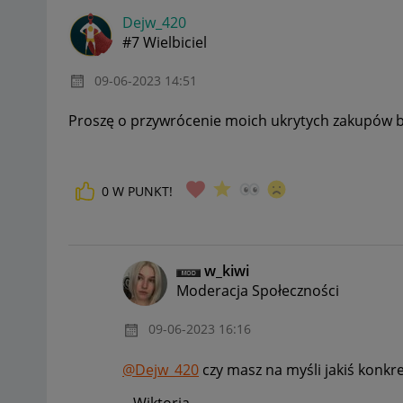
Dejw_420
#7 Wielbiciel
‎09-06-2023
14:51
Proszę o przywrócenie moich ukrytych zakupów 
0
W PUNKT!
w_kiwi
Moderacja Społeczności
‎09-06-2023
16:16
@Dejw_420
czy masz na myśli jakiś konkr
Wiktoria