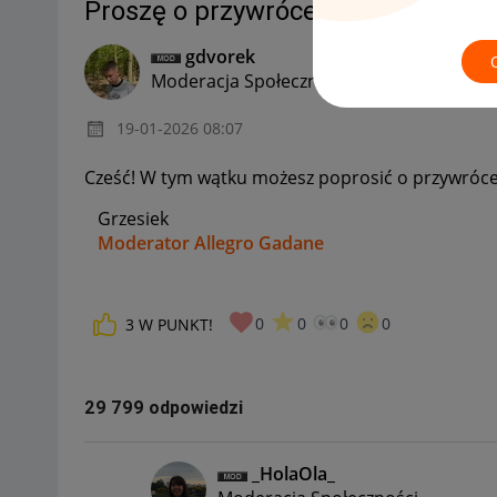
Proszę o przywrócenie zakupu do 
gdvorek
Moderacja Społeczności
‎19-01-2026
08:07
Cześć! W tym wątku możesz poprosić o przywrócen
Grzesiek
Moderator Allegro Gadane
0
0
0
0
3
W PUNKT!
29 799 odpowiedzi
_HolaOla_