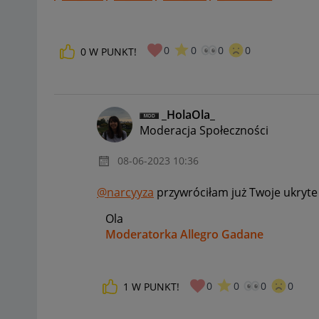
0
0
0
0
0
W PUNKT!
_HolaOla_
Moderacja Społeczności
‎08-06-2023
10:36
@narcyyza
przywróciłam już Twoje ukryt
Ola
Moderatorka Allegro Gadane
0
0
0
0
1
W PUNKT!