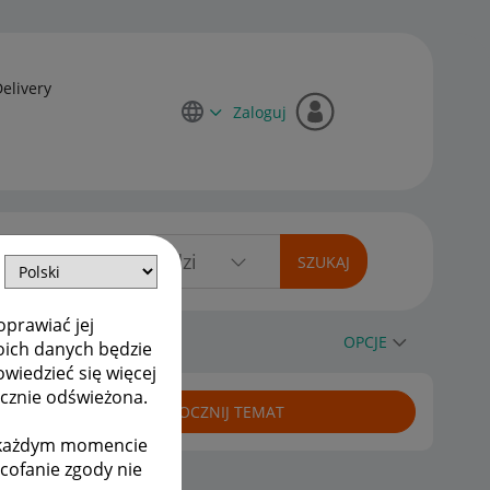
Delivery
Zaloguj
oprawiać jej
OPCJE
oich danych będzie
owiedzieć się więcej
ycznie odświeżona.
ROZPOCZNIJ TEMAT
w każdym momencie
ycofanie zgody nie