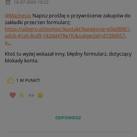
‎10-07-2020
10:22
@Machesio
Napisz prośbę o przywrócenie zakupów do
zakładki przez ten formularz;
https://allegro.pl/pomoc/kontakt?kategoria=e9a08961-
adcb-41a5-8cd9-142dd478e1fc&subjectId=d728d057-
e...
Ktoś tu wyżej wskazał inny, błędny formularz, dotyczący
blokady konta.
1
W PUNKT!
ODPOWIEDZ