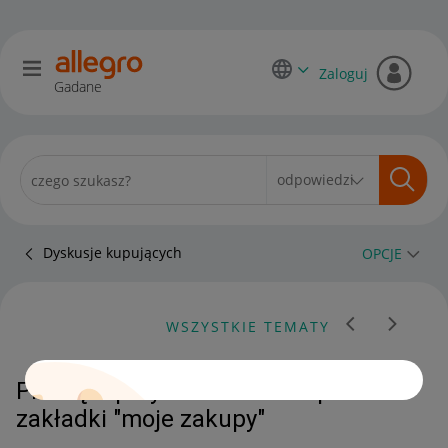
Zaloguj
Gadane
Dyskusje kupujących
OPCJE
WSZYSTKIE TEMATY
Proszę o przywrócenie zakupu do
zakładki "moje zakupy"