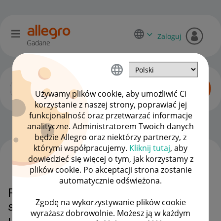
Zaloguj
Gadane
Używamy plików cookie, aby umożliwić Ci
korzystanie z naszej strony, poprawiać jej
funkcjonalność oraz przetwarzać informacje
Dyskusje kupujących
OPCJE
analityczne. Administratorem Twoich danych
będzie Allegro oraz niektórzy partnerzy, z
którymi współpracujemy.
Kliknij tutaj
, aby
dowiedzieć się więcej o tym, jak korzystamy z
WSZYSTKIE TEMATY
plików cookie. Po akceptacji strona zostanie
automatycznie odświeżona.
Reklamacja - wg allegro
Zgodę na wykorzystywanie plików cookie
sprzedający ma 18 dni na
wyrażasz dobrowolnie. Możesz ją w każdym
ustosunkowanie do mojej