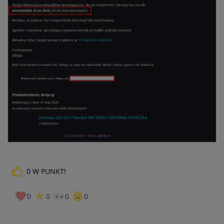
0
W PUNKT!
0
0
0
0