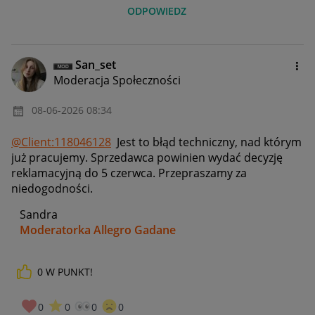
ODPOWIEDZ
San_set
Moderacja Społeczności
‎08-06-2026
08:34
@Client:118046128
Jest to błąd techniczny, nad którym
już pracujemy. Sprzedawca powinien wydać decyzję
reklamacyjną do 5 czerwca. Przepraszamy za
niedogodności.
Sandra
Moderatorka Allegro Gadane
0
W PUNKT!
0
0
0
0