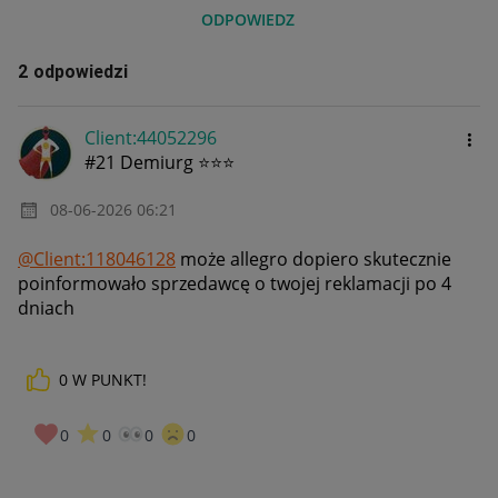
ODPOWIEDZ
2 odpowiedzi
Client:44052296
#21 Demiurg ⭐⭐⭐
‎08-06-2026
06:21
@Client:118046128
może allegro dopiero skutecznie
poinformowało sprzedawcę o twojej reklamacji po 4
dniach
0
W PUNKT!
0
0
0
0