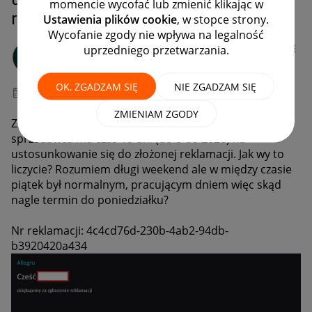
momencie wycofać lub zmienić klikając w
reklamacji
Ustawienia plików cookie
, w stopce strony.
Wycofanie zgody nie wpływa na legalność
Client:11804612
8
uprzedniego przetwarzania.
#11 Animator
OK, ZGADZAM SIĘ
NIE ZGADZAM SIĘ
‎08-06-2026
02:09
ZMIENIAM ZGODY
Złożyłam reklamację 21-05-2026 r wg allegro
sprzedawca ma czas 18 dni (do 8-06-2026) na
ustosunkowanie się do złożonej reklamacji. Jak wy to
liczycie? Rozumiem długi weekend ale w między czasie
piątek był normalnym, pracującym dniem więc skąd
nagle termin do poniedziałku?
Nr reklamacji: 4c4cd76d-230b-4ab2-94db-
b3920420a434