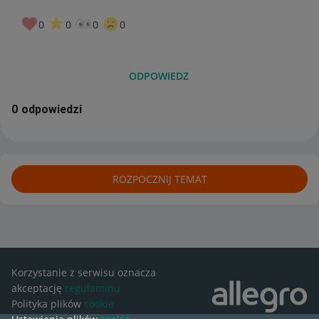
0
0
0
0
ODPOWIEDZ
0 odpowiedzi
ROZPOCZNIJ TEMAT
Korzystanie z serwisu oznacza
akceptację
regulaminu
Polityka plików
cookie