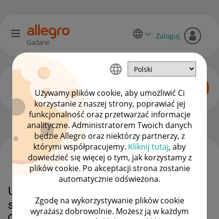
Zaloguj
Gadane
Używamy plików cookie, aby umożliwić Ci
korzystanie z naszej strony, poprawiać jej
funkcjonalność oraz przetwarzać informacje
Dyskusje kupujących
OPCJE
analityczne. Administratorem Twoich danych
będzie Allegro oraz niektórzy partnerzy, z
którymi współpracujemy.
Kliknij tutaj
, aby
dowiedzieć się więcej o tym, jak korzystamy z
WSZYSTKIE TEMATY
plików cookie. Po akceptacji strona zostanie
automatycznie odświeżona.
Uwaga na oszustwo sprzedaży
Zgodę na wykorzystywanie plików cookie
samochodu Mercedes-Benz Klasa
wyrażasz dobrowolnie. Możesz ją w każdym
C 300 e PHEV 4-Matic AMG od