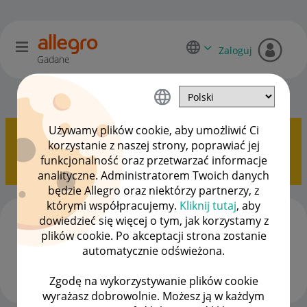
Zaloguj
Gadane
Dyskusje kupujących
OPCJE
Używamy plików cookie, aby umożliwić Ci
Pokazywanie tematów z etykietą
Oszustwa i
korzystanie z naszej strony, poprawiać jej
wykorzystywanie Systemów Allegro
.
Pokaż
funkcjonalność oraz przetwarzać informacje
wszystkie tematy
analityczne. Administratorem Twoich danych
będzie Allegro oraz niektórzy partnerzy, z
którymi współpracujemy.
Kliknij tutaj
, aby
Patologia Sprzedażowa w : Kolekcje i
dowiedzieć się więcej o tym, jak korzystamy z
sztuka/ Design i Antyki/ Pozostałe/
plików cookie. Po akceptacji strona zostanie
autor
Client:45224009
z
‎18-03-2026
15:28
automatycznie odświeżona.
Ostatnio opublikowano w dniu
‎18-03-2026
20:05
, autor
nat_not
Zgodę na wykorzystywanie plików cookie
wyrażasz dobrowolnie. Możesz ją w każdym
ODPOWIEDZI
WYŚWIETLEŃ
23
655