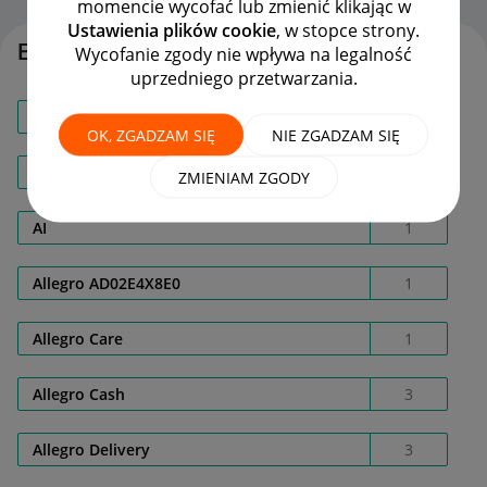
momencie wycofać lub zmienić klikając w
Ustawienia plików cookie
, w stopce strony.
Etykiety
Wycofanie zgody nie wpływa na legalność
uprzedniego przetwarzania.
@ Sa_nova
1
OK, ZGADZAM SIĘ
NIE ZGADZAM SIĘ
Adres dostawy
3
ZMIENIAM ZGODY
AI
1
Allegro AD02E4X8E0
1
Allegro Care
1
Allegro Cash
3
Allegro Delivery
3