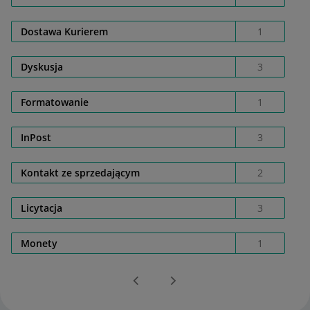
Dostawa Kurierem
1
Dyskusja
3
Formatowanie
1
InPost
3
Kontakt ze sprzedającym
2
Licytacja
3
Monety
1