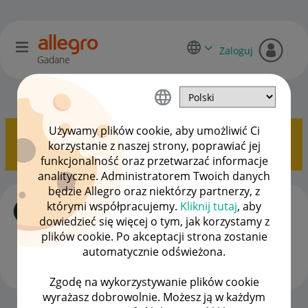
Zaloguj
Gadane
Kupujący o Allegro Lokalnie
OPCJE
Używamy plików cookie, aby umożliwić Ci
Pokazywanie tematów z etykietą
oszustwo
.
Pokaż
korzystanie z naszej strony, poprawiać jej
wszystkie tematy
funkcjonalność oraz przetwarzać informacje
analityczne. Administratorem Twoich danych
będzie Allegro oraz niektórzy partnerzy, z
Ignorowanie oszustwa przez uszkodzoną
którymi współpracujemy.
Kliknij tutaj
, aby
przesyłkę
dowiedzieć się więcej o tym, jak korzystamy z
autor
PolskiZiemniak
z
‎31-08-2025
11:05
plików cookie. Po akceptacji strona zostanie
Ostatnio opublikowano w dniu
‎05-09-2025
12:39
, autor
automatycznie odświeżona.
az1rael
Zgodę na wykorzystywanie plików cookie
ODPOWIEDZI
WYŚWIETLEŃ
18
1617
wyrażasz dobrowolnie. Możesz ją w każdym