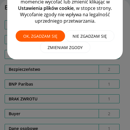
momencie wycofać lub zmienić klikając w
Etykiety
Ustawienia plików cookie
, w stopce strony.
Wycofanie zgody nie wpływa na legalność
uprzedniego przetwarzania.
Allegro Lokalnie
22
OK, ZGADZAM SIĘ
NIE ZGADZAM SIĘ
Allegro Protect
3
ZMIENIAM ZGODY
Anuluj zakup
1
Bezpieczeństwo
2
BNP Paribas
1
BRAK ZWROTU
1
Buyer
2
Dane osobowe
1