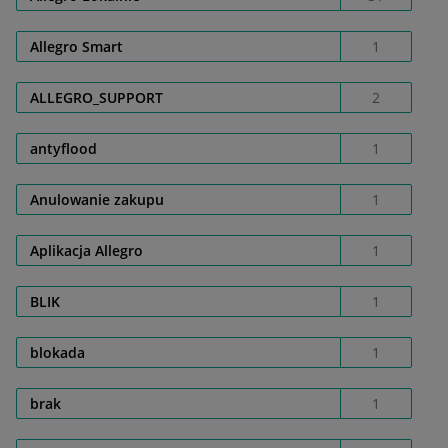
Allegro Smart
1
ALLEGRO_SUPPORT
2
antyflood
1
Anulowanie zakupu
1
Aplikacja Allegro
1
BLIK
1
blokada
1
brak
1