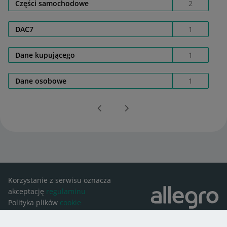
Części samochodowe
2
DAC7
1
Dane kupującego
1
Dane osobowe
1
Korzystanie z serwisu oznacza
akceptację
regulaminu
Polityka plików
cookie
Ustawienia plików
cookie