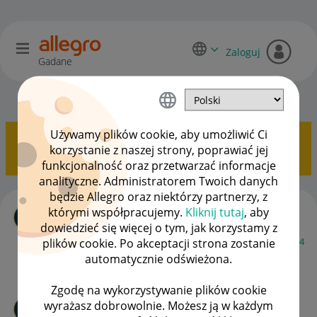
Zaloguj
Gadane
Sprzedający o Allegro Lokalnie
OPCJE
Używamy plików cookie, aby umożliwić Ci
Pokazywanie tematów z etykietą
Płatność
.
Pokaż
korzystanie z naszej strony, poprawiać jej
wszystkie tematy
funkcjonalność oraz przetwarzać informacje
analityczne. Administratorem Twoich danych
będzie Allegro oraz niektórzy partnerzy, z
Sprzedaż/Płatność natychmiastowa
którymi współpracujemy.
Kliknij tutaj
, aby
autor
.plus.
z
‎03-10-2023
09:04
dowiedzieć się więcej o tym, jak korzystamy z
Ostatnio opublikowano w dniu
‎03-10-2023
09:38
, autor
aglin4
plików cookie. Po akceptacji strona zostanie
automatycznie odświeżona.
ODPOWIEDZI
WYŚWIETLEŃ
3
1202
Zgodę na wykorzystywanie plików cookie
Pomocy! - wysyłka allegro lokalnie
wyrażasz dobrowolnie. Możesz ją w każdym
autor
Client:53489308
z
‎23-02-2021
10:35