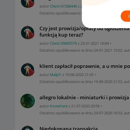
autor
Client:47288449
z
‎20-06-2021
12:17
Ostatnio opublikowano w dniu
‎20-06-2021
12:25
, au
Czy jest prowizja/opłaty od ogłoszenia
funkcją kup teraz?
autor
Client:39600579
z
‎23-01-2021
16:04
Ostatnio opublikowano w dniu
‎24-01-2021
15:02
, au
klient zapłacił poprawnie, a u mnie p
autor
Malpl1
z
‎19-08-2020
21:35
Ostatnio opublikowano w dniu
‎19-08-2020
21:53
, au
allegro lokalnie - miniaturki i prowiz
autor
Knowhere
z
‎21-07-2020
20:56
Ostatnio opublikowano w dniu
‎29-07-2020
16:53
, au
Niedokonana transakcja