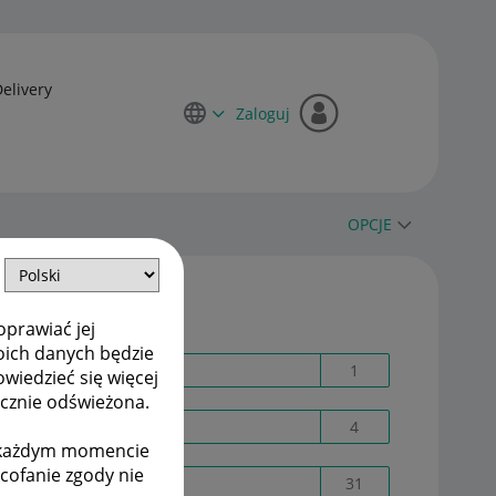
Delivery
Zaloguj
OPCJE
Etykiety
oprawiać jej
oich danych będzie
absurdy
1
owiedzieć się więcej
ycznie odświeżona.
Allegro Finanse
4
w każdym momencie
ycofanie zgody nie
Allegro Lokalnie
31