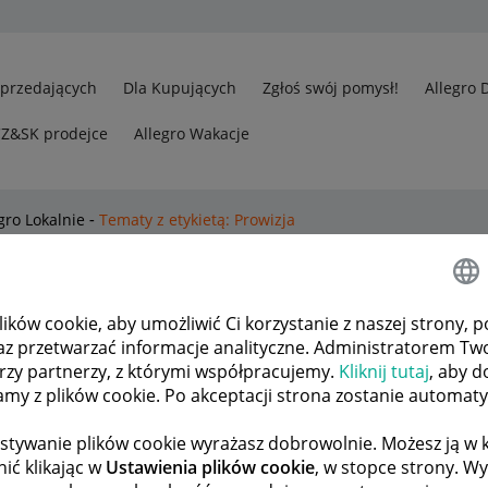
Sprzedających
Dla Kupujących
Zgłoś swój pomysł!
Allegro 
CZ&SK prodejce
Allegro Wakacje
gro Lokalnie
Tematy z etykietą: Prowizja
wszystkie tematy
ków cookie, aby umożliwić Ci korzystanie z naszej strony, p
az przetwarzać informacje analityczne. Administratorem Tw
Lokalnie
34
19916
órzy partnerzy, z którymi współpracujemy.
Kliknij tutaj
, aby d
tamy z plików cookie. Po akceptacji strona zostanie automat
ODPOWIEDZI
WYŚWIETLEŃ
tor
Adrian_GTW
stywanie plików cookie wyrażasz dobrowolnie. Możesz ją 
ić klikając w
Ustawienia plików cookie
, w stopce strony. W
za sprzedaż
1
1359