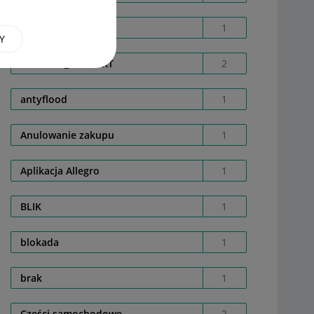
Allegro Smart
1
Y
ALLEGRO_SUPPORT
2
antyflood
1
Anulowanie zakupu
1
Aplikacja Allegro
1
BLIK
1
blokada
1
brak
1
Części samochodowe
2