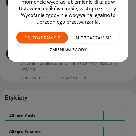
momencie wycofać lub zmienić klikając w
rozczarowuje !!!!
Ustawienia plików cookie
, w stopce strony.
autor
SLUB-MARZEN
z
‎13-02-2023
17:30
Wycofanie zgody nie wpływa na legalność
Ostatnio opublikowano w dniu
‎14-03-2023
15:33
, autor
uprzedniego przetwarzania.
elodawid
ODPOWIEDZI
WYŚWIETLEŃ
11
3673
OK, ZGADZAM SIĘ
NIE ZGADZAM SIĘ
Zwrot środków na allegro pay
ZMIENIAM ZGODY
autor
Client:10153013
2
z
‎18-02-2022
14:54
Ostatnio opublikowano w dniu
‎18-02-2022
15:04
, autor
LEW433
ODPOWIEDZI
WYŚWIETLEŃ
2
774
Etykiety
Allegro Cash
1
Allegro Finanse
1