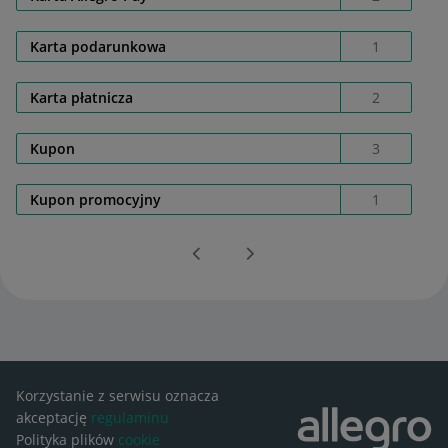
Karta podarunkowa
1
Karta płatnicza
2
Kupon
3
Kupon promocyjny
1
Korzystanie z serwisu oznacza
akceptację
regulaminu
Polityka plików
cookie