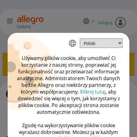
Zaloguj
Gadane
Allegro Pay
OPCJE
Używamy plików cookie, aby umożliwić Ci
Pokazywanie tematów z etykietą
Operator
korzystanie z naszej strony, poprawiać jej
płatności PayU
.
Pokaż wszystkie tematy
funkcjonalność oraz przetwarzać informacje
analityczne. Administratorem Twoich danych
będzie Allegro oraz niektórzy partnerzy, z
Błąd w tytule przelewu Payu
którymi współpracujemy.
Kliknij tutaj
, aby
autor
Pele108
z
‎21-05-2024
11:39
dowiedzieć się więcej o tym, jak korzystamy z
Ostatnio opublikowano w dniu
‎21-05-2024
11:56
, autor
plików cookie. Po akceptacji strona zostanie
Pele108
automatycznie odświeżona.
ODPOWIEDZI
WYŚWIETLEŃ
4
839
Zgodę na wykorzystywanie plików cookie
wyrażasz dobrowolnie. Możesz ją w każdym
ALLEGRO PAY - Nowy regulamin