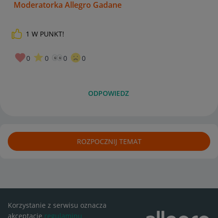
Moderatorka Allegro Gadane
1
W PUNKT!
0
0
0
0
ODPOWIEDZ
ROZPOCZNIJ TEMAT
Korzystanie z serwisu oznacza
akceptację
regulaminu