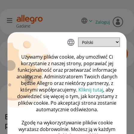
Zaloguj
Gadane
Używamy plików cookie, aby umożliwić Ci
korzystanie z naszej strony, poprawiać jej
funkcjonalność oraz przetwarzać informacje
Katalog produktów
OPCJE
analityczne. Administratorem Twoich danych
będzie Allegro oraz niektórzy partnerzy, z
którymi współpracujemy.
Kliknij tutaj
, aby
dowiedzieć się więcej o tym, jak korzystamy z
WSZYSTKIE TEMATY
plików cookie. Po akceptacji strona zostanie
automatycznie odświeżona.
Błędny kod ean w katalogu
Zgodę na wykorzystywanie plików cookie
produktów.
wyrażasz dobrowolnie. Możesz ją w każdym