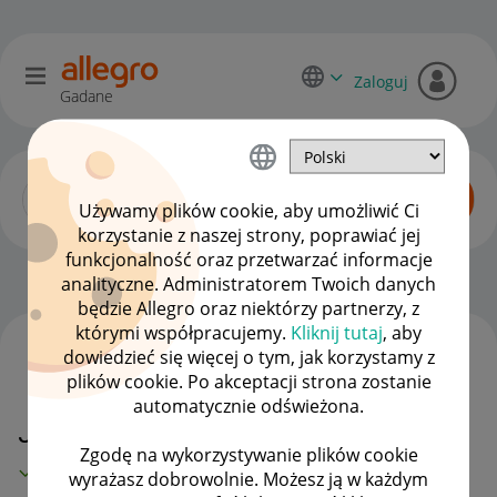
Zaloguj
Gadane
Używamy plików cookie, aby umożliwić Ci
korzystanie z naszej strony, poprawiać jej
funkcjonalność oraz przetwarzać informacje
Katalog produktów
OPCJE
analityczne. Administratorem Twoich danych
będzie Allegro oraz niektórzy partnerzy, z
którymi współpracujemy.
Kliknij tutaj
, aby
dowiedzieć się więcej o tym, jak korzystamy z
WSZYSTKIE TEMATY
plików cookie. Po akceptacji strona zostanie
automatycznie odświeżona.
Jak dodać produkt do katalogu?
Zgodę na wykorzystywanie plików cookie
MAMY ROZWIĄZANIE!
wyrażasz dobrowolnie. Możesz ją w każdym