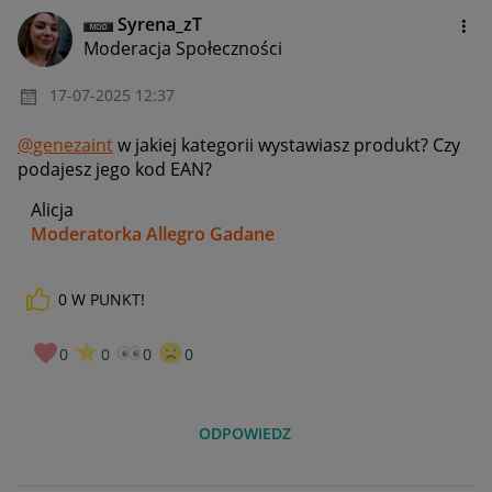
Syrena_zT
Moderacja Społeczności
‎17-07-2025
12:37
@genezaint
w jakiej kategorii wystawiasz produkt? Czy
podajesz jego kod EAN?
Alicja
Moderatorka Allegro Gadane
0
W PUNKT!
0
0
0
0
ODPOWIEDZ