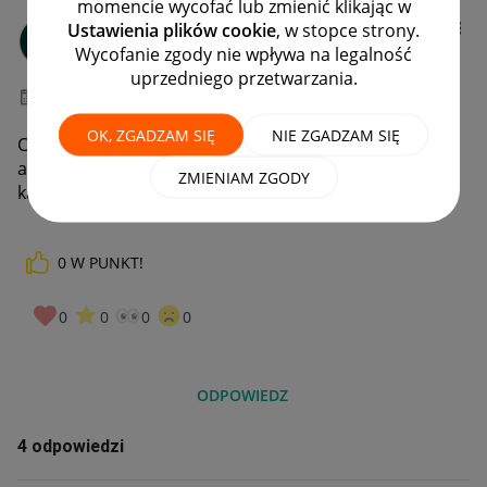
momencie wycofać lub zmienić klikając w
genezaint
Ustawienia plików cookie
, w stopce strony.
#8 Zapaleniec
Wycofanie zgody nie wpływa na legalność
uprzedniego przetwarzania.
‎17-07-2025
12:34
OK, ZGADZAM SIĘ
NIE ZGADZAM SIĘ
Chcę wystawić ofertę ale produktu nie ma w katalogu
allegro. Niby jest opcja wystaw bez łączenia z
ZMIENIAM ZGODY
katalogiem ale i tak nie wytrawia oferty.
0
W PUNKT!
0
0
0
0
ODPOWIEDZ
4 odpowiedzi