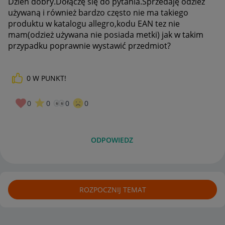
Dzień dobry.Dołączę się do pytania.Sprzedaję odzież
używaną i również bardzo często nie ma takiego
produktu w katalogu allegro,kodu EAN tez nie
mam(odzież używana nie posiada metki) jak w takim
przypadku poprawnie wystawić przedmiot?
0
W PUNKT!
0
0
0
0
ODPOWIEDZ
ROZPOCZNIJ TEMAT