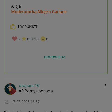
Alicja
Moderatorka Allegro Gadane
1
W PUNKT!
0
0
0
0
ODPOWIEDZ
dragon416
#9 Pomysłodawca
‎17-07-2025
16:57