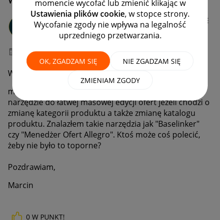
momencie wycofać lub zmienić klikając w
Ustawienia plików cookie
, w stopce strony.
kuzicars
Wycofanie zgody nie wpływa na legalność
#7 Wielbiciel
uprzedniego przetwarzania.
‎06-05-2025
09:34
OK, ZGADZAM SIĘ
NIE ZGADZAM SIĘ
Witam,
ZMIENIAM ZGODY
mam około 2100 ofert na allegro. Potrzebuję proste
narzędzie do łatwej masowej edycji ofert jeżeli chodzi o
zmianę kategorii produktu a także zmianę katalogu
produktu. Znalazłem takie narzędzia jak "Baselinker"
czy "Menedżer Ofert Allegro". Ktoś może coś polecić,
żeby nie było to toporne?
Pozdrawiam,
Marcin
0
W PUNKT!