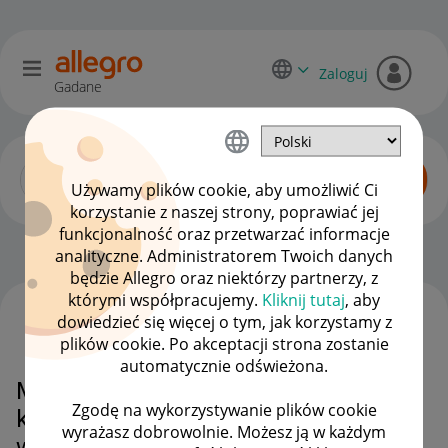
Zaloguj
Gadane
Używamy plików cookie, aby umożliwić Ci
korzystanie z naszej strony, poprawiać jej
funkcjonalność oraz przetwarzać informacje
Katalog produktów
OPCJE
analityczne. Administratorem Twoich danych
będzie Allegro oraz niektórzy partnerzy, z
którymi współpracujemy.
Kliknij tutaj
, aby
dowiedzieć się więcej o tym, jak korzystamy z
WSZYSTKIE TEMATY
plików cookie. Po akceptacji strona zostanie
automatycznie odświeżona.
Masowa edycja ofert - zmiana
Zgodę na wykorzystywanie plików cookie
kategorii / zmiana katalogu co
wyrażasz dobrowolnie. Możesz ją w każdym
wybrać?