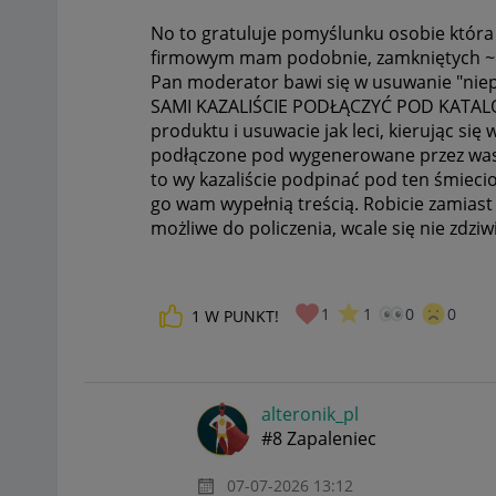
No to gratuluje pomyślunku osobie która
firmowym mam podobnie, zamkniętych ~100 
Pan moderator bawi się w usuwanie "nie
SAMI KAZALIŚCIE PODŁĄCZYĆ POD KATALOG.
produktu i usuwacie jak leci, kierując si
podłączone pod wygenerowane przez was 
to wy kazaliście podpinać pod ten śmiecio
go wam wypełnią treścią. Robicie zamiast 
możliwe do policzenia, wcale się nie zdziw
1
1
0
0
1
W PUNKT!
alteronik_pl
#8 Zapaleniec
‎07-07-2026
13:12