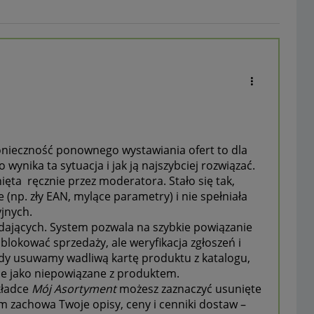
onieczność ponownego wystawiania ofert to dla
 wynika ta sytuacja i jak ją najszybciej rozwiązać.
ęta ręcznie przez moderatora. Stało się tak,
(np. zły EAN, mylące parametry) i nie spełniała
jnych.
edających. System pozwala na szybkie powiązanie
lokować sprzedaży, ale weryfikacja zgłoszeń i
Gdy usuwamy wadliwą kartę produktu z katalogu,
ne jako niepowiązane z produktem.
kładce
Mój Asortyment
możesz zaznaczyć usunięte
m zachowa Twoje opisy, ceny i cenniki dostaw –