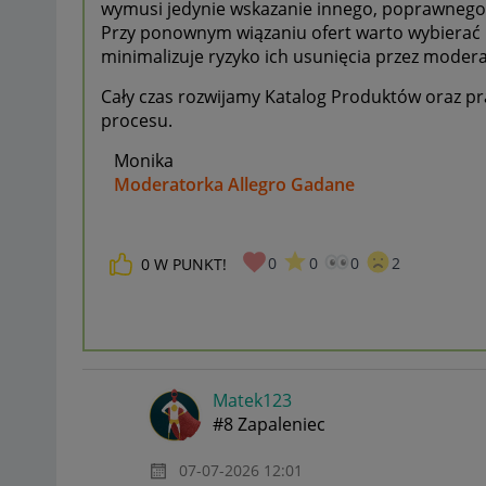
wymusi jedynie wskazanie innego, poprawnego 
Przy ponownym wiązaniu ofert warto wybierać 
minimalizuje ryzyko ich usunięcia przez modera
Cały czas rozwijamy Katalog Produktów oraz
procesu.
Monika
Moderatorka Allegro Gadane
0
0
0
2
0
W PUNKT!
Matek123
#8 Zapaleniec
‎07-07-2026
12:01