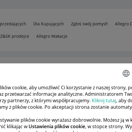
Sprzedających
Dla Kupujących
Zgłoś swój pomysł!
Allegro 
CZ&SK prodejce
Allegro Wakacje
ków cookie, aby umożliwić Ci korzystanie z naszej strony, p
w
Usuwanie ofert
az przetwarzać informacje analityczne. Administratorem Tw
órzy partnerzy, z którymi współpracujemy.
Kliknij tutaj
, aby d
tamy z plików cookie. Po akceptacji strona zostanie automat
 TEMATÓW
POPRZEDNIA
NASTĘPNA
stywanie plików cookie wyrażasz dobrowolnie. Możesz ją 
ić klikając w
Ustawienia plików cookie
, w stopce strony. W