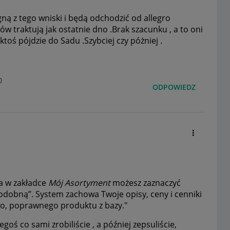
ną z tego wniski i będą odchodzić od allegro
ów traktują jak ostatnie dno .Brak szacunku , a to oni
toś pójdzie do Sadu .Szybciej czy póżniej .
0
ODPOWIEDZ
ra w zakładce
Mój Asortyment
możesz zaznaczyć
odobną”. System zachowa Twoje opisy, ceny i cenniki
o, poprawnego produktu z bazy."
egoś co sami zrobiliście , a później zepsuliście,