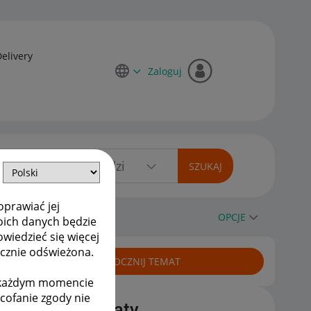
Delivery
Zaloguj
oprawiać jej
OPCJE
oich danych będzie
owiedzieć się więcej
ycznie odświeżona.
ROZPOCZNIJ TEMAT
w każdym momencie
ycofanie zgody nie
Podobne tematy