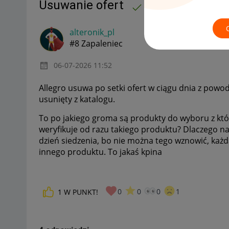
Usuwanie ofert
MAMY ROZWIĄZANIE!
alteronik_pl
#8 Zapaleniec
‎06-07-2026
11:52
Allegro usuwa po setki ofert w ciągu dnia z powod
usunięty z katalogu.
To po jakiego groma są produkty do wyboru z któ
weryfikuje od razu takiego produktu? Dlaczego nagl
dzień siedzenia, bo nie można tego wznowić, każd
innego produktu. To jakaś kpina
0
0
0
1
1
W PUNKT!