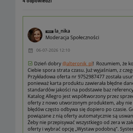
4 odpowiedzi
la_nika
Moderacja Społeczności
‎06-07-2026
12:10
Dzień dobry
@alteronik_pl
! Rozumiem, że k
Ciebie spora strata czasu. Już wyjaśniam, z czego
Przykładowa oferta nr 9752987477 została usuni
ponieważ karta produktu zawierała błędne dane 
standardów jakości na podstawie baz referency
Katalog Allegro jest współtworzony przez sprz
oferty z nowo utworzonym produktem, aby nie b
błędów często odbywa się dopiero po czasie. 
powiązane z nią oferty automatycznie są uswa
Żeby nie przepisywać wszystkiego od zera w za
oferty i wybrać opcję „Wystaw podobną”. Syste