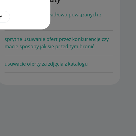
Usuwanie ofert prawidłowo powiązanych z
Y
produktem
sprytne usuwanie ofert przez konkurencje czy
macie sposoby jak się przed tym bronić
usuwacie oferty za zdjęcia z katalogu