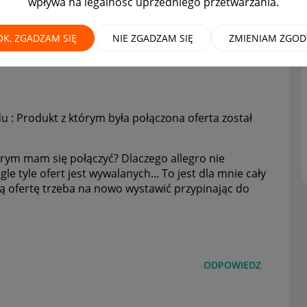
wpływa na legalność uprzedniego przetwarzania.
OK, ZGADZAM SIĘ
NIE ZGADZAM SIĘ
ZMIENIAM ZGOD
u : Produkt z którym była połączona oferta został
rym mam się połączyć? Dlaczego allegro nie
e tyle ofert jest wywalanych... To jest dla mnie cały
ą ofertę trzeba na nowo wystawić przypinając do
ODPOWIEDZ