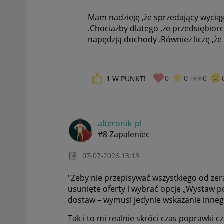
Mam nadzieję ,że sprzedający wyciąg
.Chociażby dlatego ,że przedsiębiorc
napędzją dochody .Również liczę ,że k
0
0
0
1
W PUNKT!
alteronik_pl
#8 Zapaleniec
‎07-07-2026
13:13
"Żeby nie przepisywać wszystkiego od ze
usunięte oferty i wybrać opcję „Wystaw p
dostaw – wymusi jedynie wskazanie inneg
Tak i to mi realnie skróci czas poprawki cz