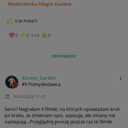
Moderatorka Allegro Gadane
0
W PUNKT!
0
0
0
0
ODPOWIEDZ
4Green_Garden
#9 Pomysłodawca
‎30-04-2026
17:37
Serio? Nagrałam 4 filmiki, na których opowiadam krok
po kroku, że zmieniam opis, zapisuję, ale zmiany nie
nastepują…Przeglądnij proszę jeszcze raz te filmiki.