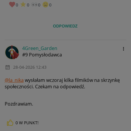
0
0
0
0
ODPOWIEDZ
4Green_Garden
#9 Pomysłodawca
‎28-04-2026
12:43
@la_nika
wysłałam wczoraj kilka filmików na skrzynkę
społeczności. Czekam na odpowiedź.
Pozdrawiam.
0
W PUNKT!