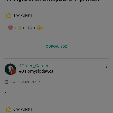
1
W PUNKT!
0
0
0
0
ODPOWIEDZ
4Green_Garden
#9 Pomysłodawca
‎04-05-2026
20:17
?
0
W PUNKT!