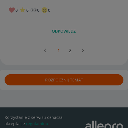
0
0
0
0
ODPOWIEDZ
1
2
ROZPOCZNIJ TEMAT
Korzystanie z serwisu oznacza
akceptację
regulaminu