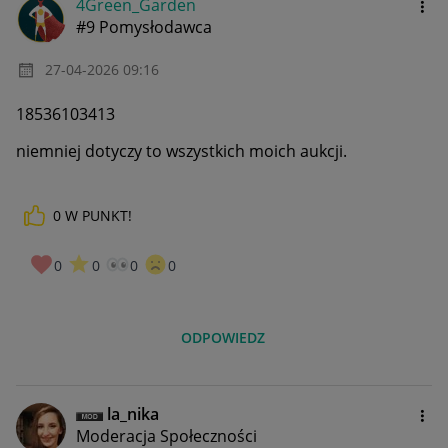
4Green_Garden
#9 Pomysłodawca
‎27-04-2026
09:16
18536103413
niemniej dotyczy to wszystkich moich aukcji.
0
W PUNKT!
0
0
0
0
ODPOWIEDZ
la_nika
Moderacja Społeczności