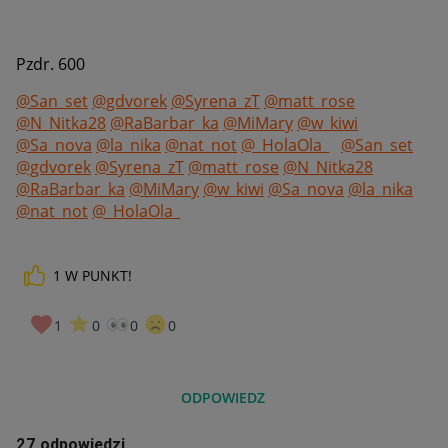
Pzdr. 600
@San_set
@gdvorek
@Syrena_zT
@matt_rose
@N_Nitka28
@RaBarbar_ka
@MiMary
@w_kiwi
@Sa_nova
@la_nika
@nat_not
@_HolaOla_
@San_set
@gdvorek
@Syrena_zT
@matt_rose
@N_Nitka28
@RaBarbar_ka
@MiMary
@w_kiwi
@Sa_nova
@la_nika
@nat_not
@_HolaOla_
1
W PUNKT!
1
0
0
0
ODPOWIEDZ
27 odpowiedzi