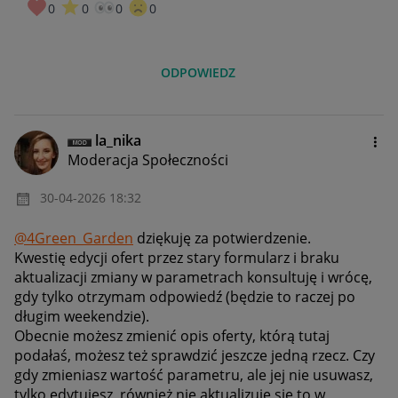
0
0
0
0
ODPOWIEDZ
la_nika
Moderacja Społeczności
‎30-04-2026
18:32
@4Green_Garden
dziękuję za potwierdzenie.
Kwestię edycji ofert przez stary formularz i braku
aktualizacji zmiany w parametrach konsultuję i wrócę,
gdy tylko otrzymam odpowiedź (będzie to raczej po
długim weekendzie).
Obecnie możesz zmienić opis oferty, którą tutaj
podałaś, możesz też sprawdzić jeszcze jedną rzecz. Czy
gdy zmieniasz wartość parametru, ale jej nie usuwasz,
tylko edytujesz, również nie aktualizuje się to w