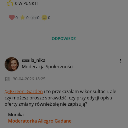
0
W PUNKT!
0
0
0
0
ODPOWIEDZ
la_nika
Moderacja Społeczności
‎30-04-2026
18:25
@4Green_Garden
i to przekazałam w konsultacji, ale
czy możesz proszę sprawdzić, czy przy edycji opisu
oferty zmiany również się nie zapisują?
Monika
Moderatorka Allegro Gadane