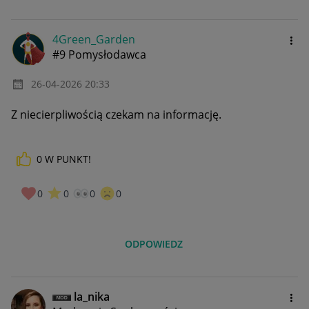
4Green_Garden
#9 Pomysłodawca
‎26-04-2026
20:33
Z niecierpliwością czekam na informację.
0
W PUNKT!
0
0
0
0
ODPOWIEDZ
la_nika