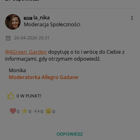
la_nika
Moderacja Społeczności
‎26-04-2026
20:31
@4Green_Garden
dopytuję o to i wrócę do Ciebie z
informacjami, gdy otrzymam odpowiedź.
Monika
Moderatorka Allegro Gadane
0
W PUNKT!
0
0
0
0
ODPOWIEDZ