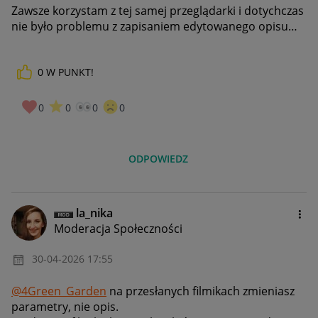
Zawsze korzystam z tej samej przeglądarki i dotychczas
nie było problemu z zapisaniem edytowanego opisu…
0
W PUNKT!
0
0
0
0
ODPOWIEDZ
la_nika
Moderacja Społeczności
‎30-04-2026
17:55
@4Green_Garden
na przesłanych filmikach zmieniasz
parametry, nie opis.