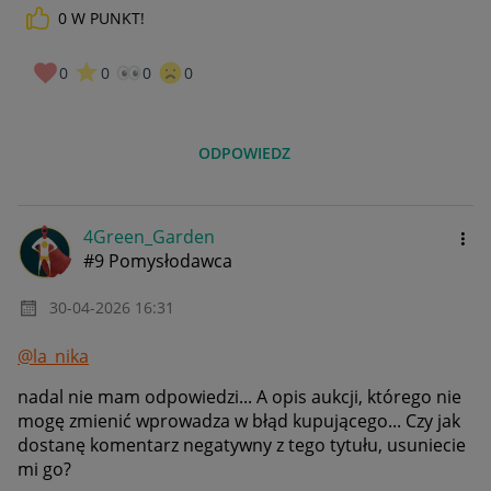
0
W PUNKT!
0
0
0
0
ODPOWIEDZ
4Green_Garden
#9 Pomysłodawca
‎30-04-2026
16:31
@la_nika
nadal nie mam odpowiedzi... A opis aukcji, którego nie
mogę zmienić wprowadza w błąd kupującego... Czy jak
dostanę komentarz negatywny z tego tytułu, usuniecie
mi go?