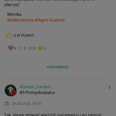
ofercie?
Monika
Moderatorka Allegro Gadane
0
W PUNKT!
0
0
0
0
ODPOWIEDZ
4Green_Garden
#9 Pomysłodawca
‎30-04-2026
18:35
Tak, mogę zmienić wartość parametru i go zapisać.