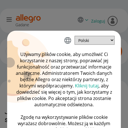
Zaloguj
Gadane
Używamy plików cookie, aby umożliwić Ci
korzystanie z naszej strony, poprawiać jej
funkcjonalność oraz przetwarzać informacje
Początkujący sprzedawcy
OPCJE
analityczne. Administratorem Twoich danych
będzie Allegro oraz niektórzy partnerzy, z
którymi współpracujemy.
Kliknij tutaj
, aby
dowiedzieć się więcej o tym, jak korzystamy z
WSZYSTKIE TEMATY
plików cookie. Po akceptacji strona zostanie
automatycznie odświeżona.
Jak edytować ofertę wybierając
Zgodę na wykorzystywanie plików cookie
stary formularz wystawiania?
wyrażasz dobrowolnie. Możesz ją w każdym