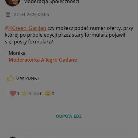
Moderacja Społeczności
‎27-04-2026
09:05
@4Green_Garden
czy możesz podać numer oferty, przy
której po próbie edycji przez stary formularz pojawił
się pusty formularz?
Monika
Moderatorka Allegro Gadane
0
W PUNKT!
0
0
0
0
ODPOWIEDZ