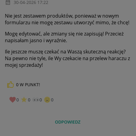
‎30-04-2026
17:22
Nie jest zestawem produktów, ponieważ w nowym
formularzu nie mogę zestawu utworzyć mimo, że chcę!
Mogę edytować, ale zmiany się nie zapisują! Przecież
napisałam jasno i wyraźnie.
Ile jeszcze muszę czekać na Waszą skuteczną reakcję?
Na pewno nie tyle, ile Wy czekacie na przelew haraczu z
mojej sprzedaży!
0
W PUNKT!
0
0
0
0
ODPOWIEDZ