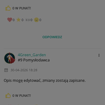
0
W PUNKT!
0
0
0
0
ODPOWIEDZ
4Green_Garden
#9 Pomysłodawca
‎30-04-2026
18:28
Opis mogę edytować, zmiany zostają zapisane.
0
W PUNKT!