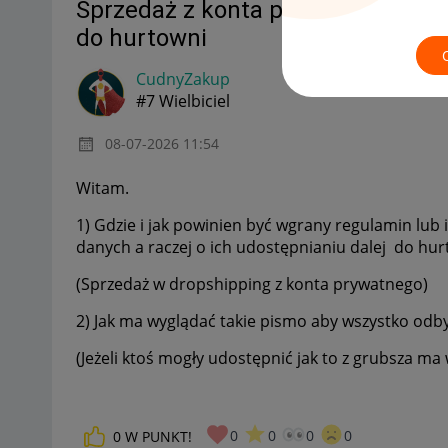
Sprzedaż z konta prywatnego a ud
do hurtowni
CudnyZakup
#7 Wielbiciel
‎08-07-2026
11:54
Witam.
1) Gdzie i jak powinien być wgrany regulamin lub
danych a raczej o ich udostępnianiu dalej do hur
(Sprzedaż w dropshipping z konta prywatnego)
2) Jak ma wyglądać takie pismo aby wszystko odb
(Jeżeli ktoś mogły udostępnić jak to z grubsza m
0
0
0
0
0
W PUNKT!