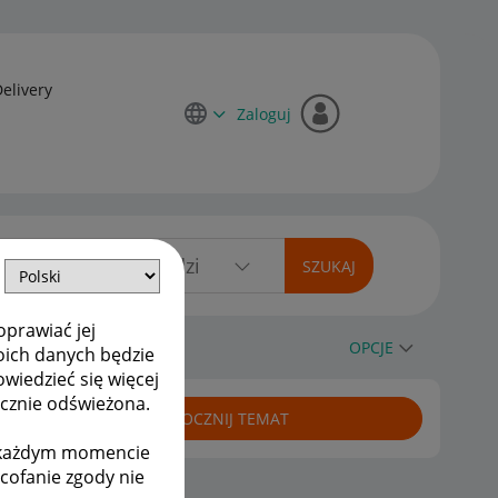
Delivery
Zaloguj
oprawiać jej
entów do hurtowni
OPCJE
oich danych będzie
owiedzieć się więcej
ycznie odświeżona.
ROZPOCZNIJ TEMAT
w każdym momencie
ycofanie zgody nie