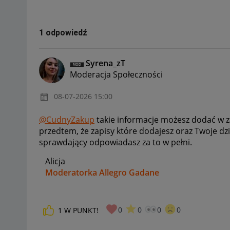
1 odpowiedź
Syrena_zT
Moderacja Społeczności
‎08-07-2026
15:00
@CudnyZakup
takie informacje możesz dodać w z
przedtem, że zapisy które dodajesz oraz Twoje dz
sprawdający odpowiadasz za to w pełni.
Alicja
Moderatorka Allegro Gadane
0
0
0
0
1
W PUNKT!