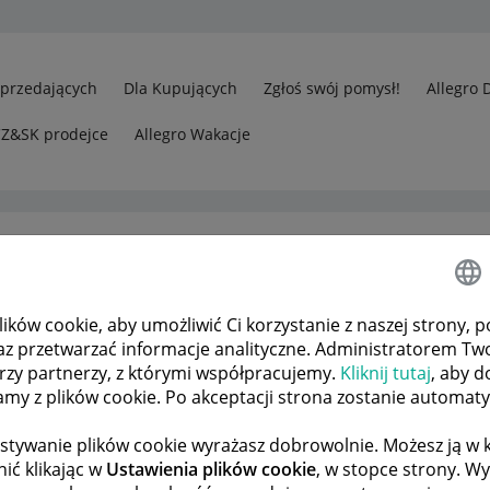
Sprzedających
Dla Kupujących
Zgłoś swój pomysł!
Allegro 
CZ&SK prodejce
Allegro Wakacje
ków cookie, aby umożliwić Ci korzystanie z naszej strony, p
edawcy
Sprzedaż z konta prywatnego a udostępnianie danych kli
az przetwarzać informacje analityczne. Administratorem Tw
órzy partnerzy, z którymi współpracujemy.
Kliknij tutaj
, aby d
tamy z plików cookie. Po akceptacji strona zostanie automat
 TEMATÓW
POPRZEDNIA
NASTĘPNA
stywanie plików cookie wyrażasz dobrowolnie. Możesz ją 
ić klikając w
Ustawienia plików cookie
, w stopce strony. W