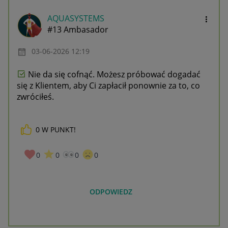
AQUASYSTEMS
#13 Ambasador
‎03-06-2026
12:19
Nie da się cofnąć. Możesz próbować dogadać
się z Klientem, aby Ci zapłacił ponownie za to, co
zwróciłeś.
0
W PUNKT!
0
0
0
0
ODPOWIEDZ