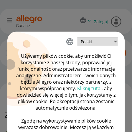
Zaloguj
Gadane
Używamy plików cookie, aby umożliwić Ci
korzystanie z naszej strony, poprawiać jej
funkcjonalność oraz przetwarzać informacje
Początkujący sprzedawcy
OPCJE
analityczne. Administratorem Twoich danych
będzie Allegro oraz niektórzy partnerzy, z
którymi współpracujemy.
Kliknij tutaj
, aby
dowiedzieć się więcej o tym, jak korzystamy z
WSZYSTKIE TEMATY
plików cookie. Po akceptacji strona zostanie
automatycznie odświeżona.
Zwrot wpłaty
MAMY ROZWIĄZANIE!
Zgodę na wykorzystywanie plików cookie
wyrażasz dobrowolnie. Możesz ją w każdym
krisekman1