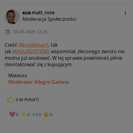
matt_rose
Moderacja Społeczności
‎03-06-2026
12:29
Cześć
@krisekman1
, tak
jak
@AQUASYSTEMS
wspomniał,
zleconego zwrotu nie
można już anulować. W tej sprawie powinieneś pilnie
skontaktować się z kupującym.
Mateusz
Moderator Allegro Gadane
0
W PUNKT!
0
0
0
0