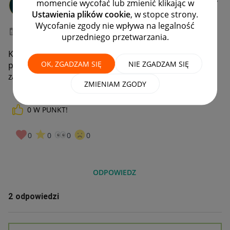
momencie wycofać lub zmienić klikając w
#7 Wielbiciel
Ustawienia plików cookie
, w stopce strony.
Wycofanie zgody nie wpływa na legalność
‎03-06-2026
12:10
uprzedniego przetwarzania.
Kupujący zamówił 2 rzeczy i dokonał zwrotu 1
OK, ZGADZAM SIĘ
NIE ZGADZAM SIĘ
przedmiotów, ja odruchowo zwróciłem mu pieniądze
za wszystkie jak to cofnąć ?
ZMIENIAM ZGODY
0
W PUNKT!
0
0
0
0
ODPOWIEDZ
2 odpowiedzi