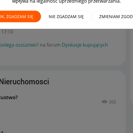
wpływa na legalność uprzedniego przetwarzania.
OK, ZGADZAM SIĘ
NIE ZGADZAM SIĘ
ZMIENIAM ZGOD
a czym polega oszustwo?
na forum
Dyskusje
17:10
 polega oszustwo?
na forum
Dyskusje kupujących
Nieruchomosci
zustwo?
202