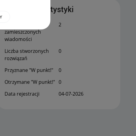
Publiczne statystyki
Y
Łączna liczba
2
zamieszczonych
wiadomości
Liczba stworzonych
0
rozwiązań
Przyznane "W punkt!"
0
Otrzymane "W punkt!"
0
Data rejestracji
‎04-07-2026