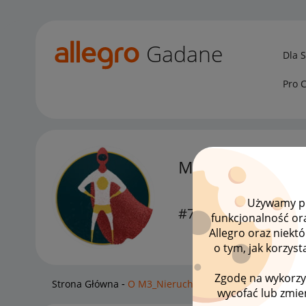
Gadane
Dla 
Pro 
M3_Nieruchomo
i
Używamy pli
#7 Wielbiciel
funkcjonalność or
Allegro oraz niekt
o tym, jak korzys
Zgodę na wykorzy
Strona Główna
O M3_Nieruchomosci
wycofać lub zmien