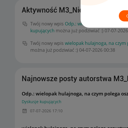
Aktywność M3_Nieruchomosci
Twój nowy wpis
Odp.: wielopak hulajnoga, n
kupujących
można już podziwiać :)
‎07-07-2026
Twój nowy wpis
wielopak hulajnoga, na czym
można już podziwiać :)
‎04-07-2026
00:38
Najnowsze posty autorstwa M3_
Odp.: wielopak hulajnoga, na czym polega os
Dyskusje kupujących
‎07-07-2026
17:10