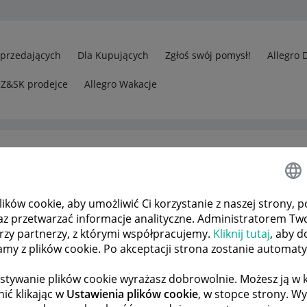
Sprzedających
Dla Kupujących
Zgłoś swój pomysł!
Allegro 
CZ&SK prodejce
Allegro Wakacje
sc
ków cookie, aby umożliwić Ci korzystanie z naszej strony, p
az przetwarzać informacje analityczne. Administratorem Tw
órzy partnerzy, z którymi współpracujemy.
Kliknij tutaj
, aby d
tamy z plików cookie. Po akceptacji strona zostanie automat
stywanie plików cookie wyrażasz dobrowolnie. Możesz ją 
ić klikając w
Ustawienia plików cookie
, w stopce strony. W