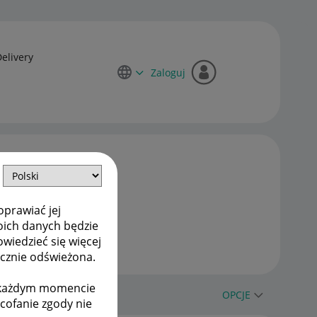
Delivery
Zaloguj
oprawiać jej
oich danych będzie
owiedzieć się więcej
ycznie odświeżona.
w każdym momencie
OPCJE
ycofanie zgody nie