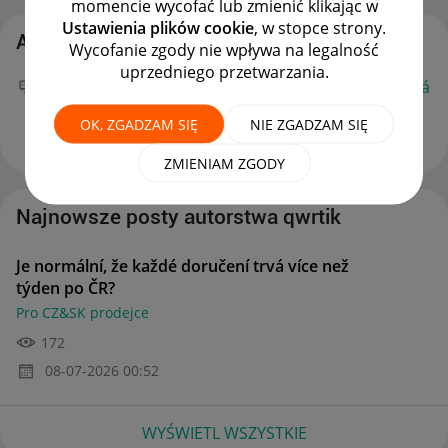
momencie wycofać lub zmienić klikając w
Ustawienia plików cookie
, w stopce strony.
Aktywność qwrtik
Wycofanie zgody nie wpływa na legalność
uprzedniego przetwarzania.
Twój nowy wpis
Je normální, že každé doručení trvá
více než týden po ČR?
na forum
Pro CZ&SK
OK, ZGADZAM SIĘ
NIE ZGADZAM SIĘ
prodejce
można już podziwiać :)
‎08-07-2026
00:52
ZMIENIAM ZGODY
Najnowsze posty autorstwa qwrtik
Je normální, že každé doručení trvá více než
týden po ČR?
Pro CZ&SK prodejce
172
‎08-07-2026
00:52
WYŚWIETL WSZYSTKIE