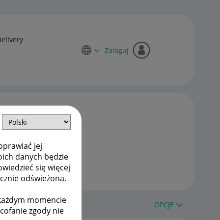
Delivery
Zaloguj
oprawiać jej
oich danych będzie
owiedzieć się więcej
ycznie odświeżona.
w każdym momencie
OPCJE
ycofanie zgody nie