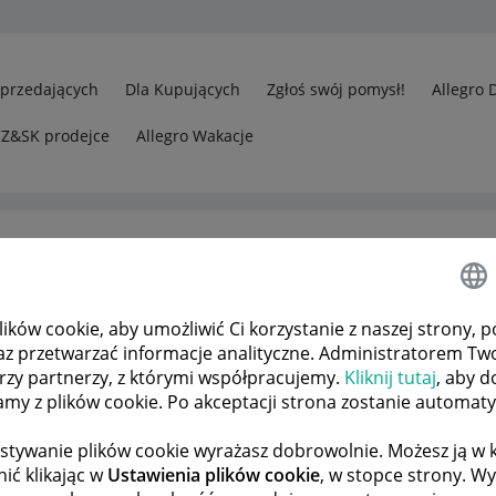
Sprzedających
Dla Kupujących
Zgłoś swój pomysł!
Allegro 
CZ&SK prodejce
Allegro Wakacje
ków cookie, aby umożliwić Ci korzystanie z naszej strony, p
az przetwarzać informacje analityczne. Administratorem Tw
órzy partnerzy, z którymi współpracujemy.
Kliknij tutaj
, aby d
tamy z plików cookie. Po akceptacji strona zostanie automat
stywanie plików cookie wyrażasz dobrowolnie. Możesz ją 
ić klikając w
Ustawienia plików cookie
, w stopce strony. W