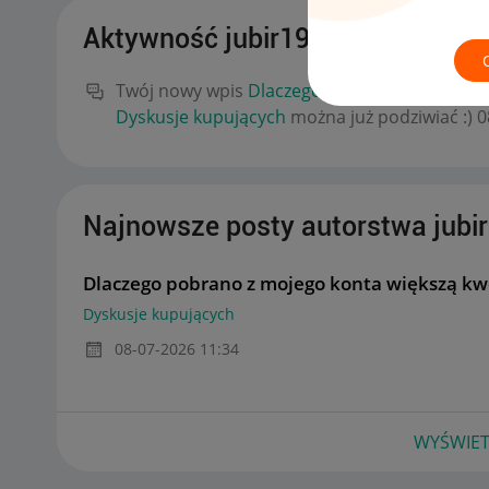
Aktywność jubir19
Twój nowy wpis
Dlaczego pobrano z mojego k
Dyskusje kupujących
można już podziwiać :)
‎
Najnowsze posty autorstwa jubi
Dlaczego pobrano z mojego konta większą kw
Dyskusje kupujących
‎08-07-2026
11:34
WYŚWIET