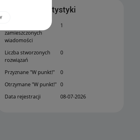
Publiczne statystyki
Y
Łączna liczba
1
zamieszczonych
wiadomości
Liczba stworzonych
0
rozwiązań
Przyznane "W punkt!"
0
Otrzymane "W punkt!"
0
Data rejestracji
‎08-07-2026