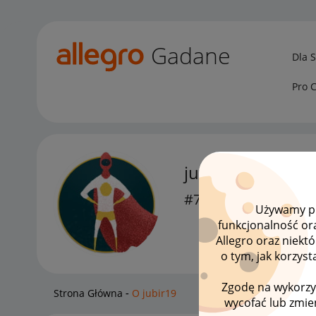
Gadane
Dla 
Pro 
jubir19
#7 Wielbiciel
Używamy pli
funkcjonalność or
Allegro oraz niekt
o tym, jak korzys
Zgodę na wykorzy
Strona Główna
O jubir19
wycofać lub zmien