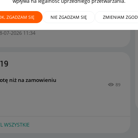
wpływa na legalność uprzedniego przetwarzania.
OK, ZGADZAM SIĘ
NIE ZGADZAM SIĘ
ZMIENIAM ZGOD
onta większą kwotę niż na zamowieniu
na forum
08-07-2026
11:34
r19
otę niż na zamowieniu
89
L WSZYSTKIE